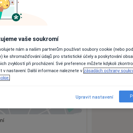
ách nejsou k dispozici
ádné informace o svých službách.
ujeme vaše soukromí
ovolujete nám a našim partnerům používat soubory cookie (nebo po
e) ke shromažďování údajů pro statistické účely a poskytování obs
ich zvyklostí při procházení. Své preference můžete kdykoli zkontro
t v nastavení. Další informace naleznete v
zásadách ochrany soukr
okie.
P
Upravit nastavení
 mapu
 otevře v nové záložce
ní