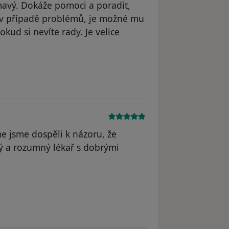
ímavý. Dokáže pomoci a poradit,
lo v případě problémů, je možné mu
okud si nevíte rady. Je velice
straněn
e jsme dospěli k názoru, že
ý a rozumný lékař s dobrými