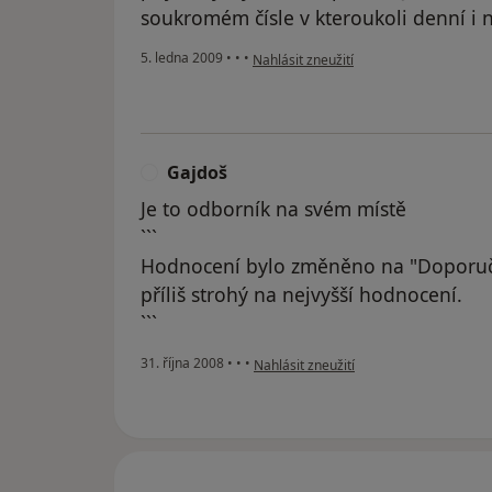
soukromém čísle v kteroukoli denní i 
podle názoru uživatele Kamila
5. ledna 2009
•
•
•
Nahlásit zneužití
Gajdoš
G
Je to odborník na svém místě
```
Hodnocení bylo změněno na "Doporuč
příliš strohý na nejvyšší hodnocení.
```
podle názoru uživatele Gajdoš
31. října 2008
•
•
•
Nahlásit zneužití