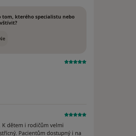
tom, kterého specialistu nebo
vštívit?
Ne
. K dětem i rodičům velmi
vstřícný. Pacientům dostupný i na