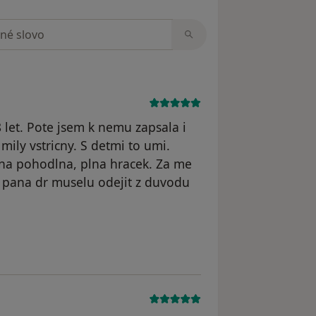
zorech
 let. Pote jsem k nemu zapsala i
ily vstricny. S detmi to umi.
rna pohodlna, plna hracek. Za me
d pana dr muselu odejit z duvodu
odstraněn