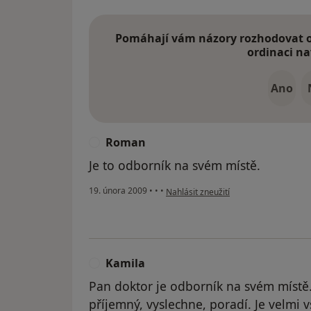
Pomáhají vám názory rozhodovat o 
ordinaci na
Ano
Roman
R
Je to odborník na svém místě.
podle názoru uživatele Roman
19. února 2009
•
•
•
Nahlásit zneužití
Kamila
K
Pan doktor je odborník na svém místě
příjemný, vyslechne, poradí. Je velmi 