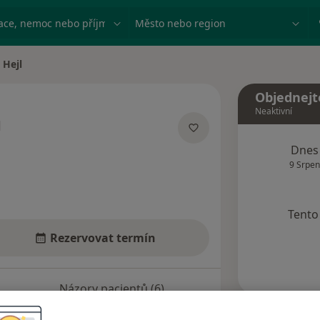
ace, nemoc nebo příjmení
Město nebo region
 Hejl
Objednejt
Neaktivní
l
acích
Dnes
9 Srpen
Tento 
Rezervovat termín
Názory pacientů (6)