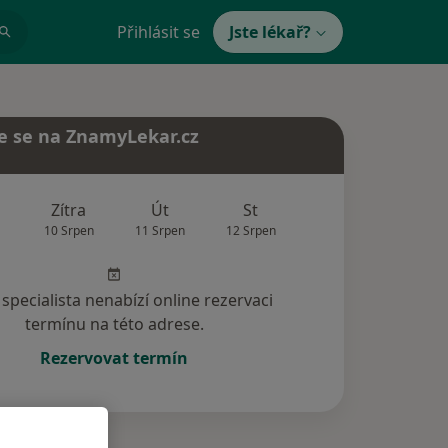
Přihlásit se
Jste lékař?
e se na ZnamyLekar.cz
Zítra
Út
St
Čt
Pá
10 Srpen
11 Srpen
12 Srpen
13 Srpen
14 Srp
specialista nenabízí online rezervaci
termínu na této adrese.
Rezervovat termín