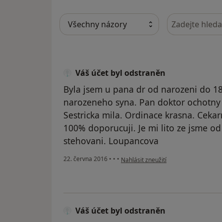
Hledejte v ná
Váš účet byl odstraněn
Byla jsem u pana dr od narozeni do 18
narozeneho syna. Pan doktor ochotny m
Sestricka mila. Ordinace krasna. Ceka
100% doporucuji. Je mi lito ze jsme o
stehovani. Loupancova
podle názoru uživatele Váš účet byl 
22. června 2016
•
•
•
Nahlásit zneužití
Váš účet byl odstraněn