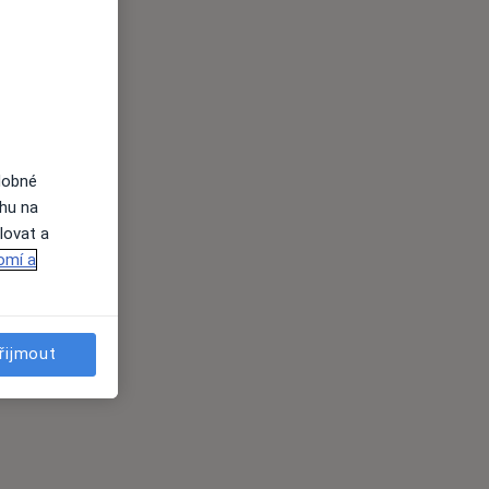
dobné
ahu na
lovat a
omí a
řijmout