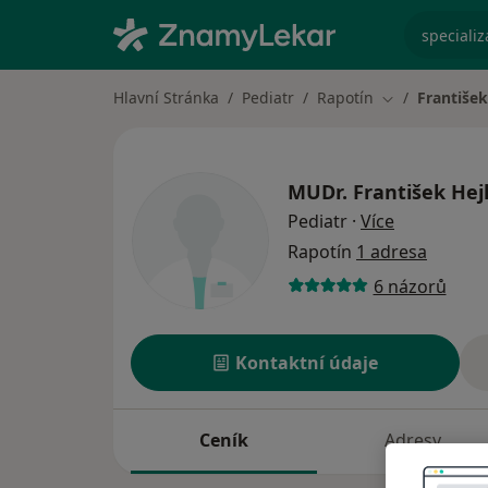
specializ
Hlavní Stránka
Pediatr
Rapotín
František
Změna města
MUDr.
František Hej
o specializ
Pediatr
·
Více
Rapotín
1 adresa
6 názorů
Kontaktní údaje
Ceník
Adresy