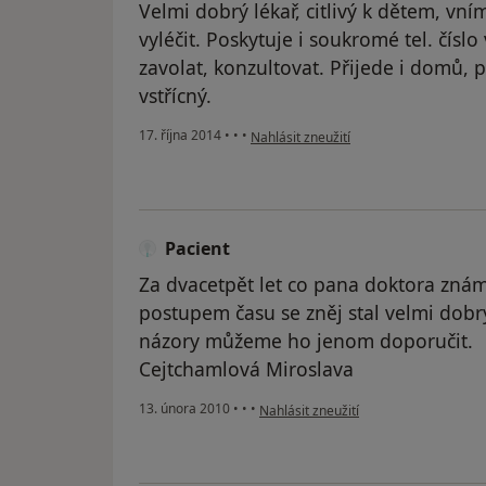
Velmi dobrý lékař, citlivý k dětem, vn
vyléčit. Poskytuje i soukromé tel. čís
zavolat, konzultovat. Přijede i domů, p
vstřícný.
podle názoru uživatele Váš účet byl od
17. října 2014
•
•
•
Nahlásit zneužití
Pacient
Za dvacetpět let co pana doktora znám
postupem času se zněj stal velmi dobr
názory můžeme ho jenom doporučit.
Cejtchamlová Miroslava
podle názoru uživatele Pacient
13. února 2010
•
•
•
Nahlásit zneužití