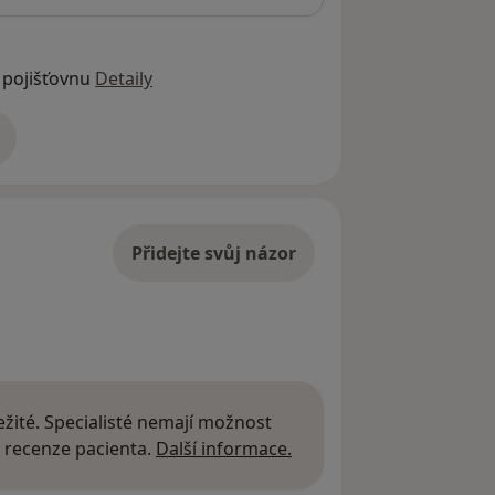
 pojišťovnu
Detaily
adrese
Přidejte svůj názor
žité. Specialisté nemají možnost
Další informace o názor
 recenze pacienta.
Další informace.