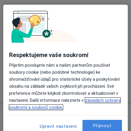
Přiblížit mapu
se otevře v nové záložce
Dostupnost
Na této adrese online kalendář není aktivní
Co mám v takové situaci udělat?
Respektujeme vaše soukromí
Způsoby platby (soukromé návštěvy)
Přijetím povolujete nám a našim partnerům používat
Na teto adrese lékař přijímá pacienty na pojišťovnu
soubory cookie (nebo podobné technologie) ke
Detaily
shromažďování údajů pro statistické účely a poskytování
obsahu na základě vašich zvyklostí při procházení. Své
Více
o adrese
preference můžete kdykoli zkontrolovat a aktualizovat v
nastavení. Další informace naleznete v
zásadách ochrany
soukromí a souborů cookie.
Názory
Přijmout
Upravit nastavení
Přidejte svůj názor