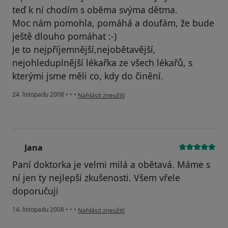
teď k ní chodím s oběma svýma dětma.
Moc nám pomohla, pomáhá a doufám, že bude
ještě dlouho pomáhat :-)
Je to nejpříjemnější,nejobětavější,
nejohleduplnější lékařka ze všech lékařů, s
kterými jsme měli co, kdy do činění.
podle názoru uživatele Lenka
24. listopadu 2008
•
•
•
Nahlásit zneužití
Jana
J
Paní doktorka je velmi milá a obětavá. Máme s
ní jen ty nejlepší zkušenosti. Všem vřele
doporučuji
podle názoru uživatele Jana
14. listopadu 2008
•
•
•
Nahlásit zneužití