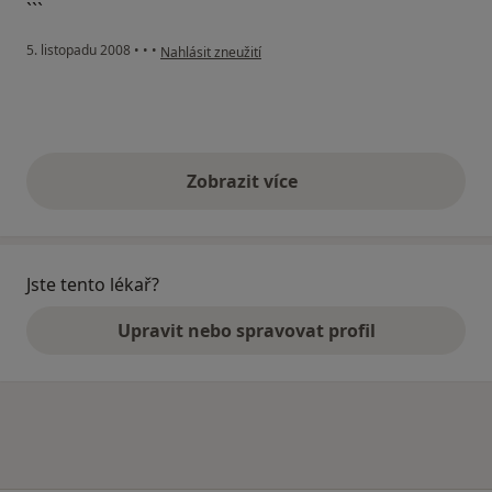
```
podle názoru uživatele Pavel Pavlík
5. listopadu 2008
•
•
•
Nahlásit zneužití
Zobrazit více
výše uvedené názory
Jste tento lékař?
Upravit nebo spravovat profil