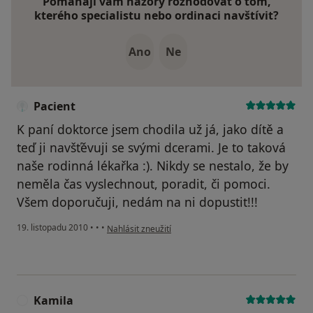
Pomáhají vám názory rozhodovat o tom,
kterého specialistu nebo ordinaci navštívit?
Ano
Ne
Pacient
K paní doktorce jsem chodila už já, jako dítě a
teď ji navšťěvuji se svými dcerami. Je to taková
naše rodinná lékařka :). Nikdy se nestalo, že by
neměla čas vyslechnout, poradit, či pomoci.
Všem doporučuji, nedám na ni dopustit!!!
podle názoru uživatele Pacient
19. listopadu 2010
•
•
•
Nahlásit zneužití
Kamila
K