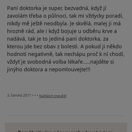
Paní doktorka je super, bezvadná, když jí
zavolám třeba o půlnoci, tak mi vždycky poradí,
nikdy mě ještě neodbyla. Je skvělá, malej ji má
hrozně rád, ale i když bojuje u odběru krve a
nadává, tak je to jediná paní doktorka, za
kterou jde bez obav z bolesti. A pokud ji někdo
hodnotí negativně, tak nechápu proč k ní chodí,
vždyť je svobodná volba lékaře.....najděte si
jinýho doktora a nepomlouvejte!!!
podle názoru uživatele Pacient
3. června 2011
•
•
•
Nahlásit zneužití