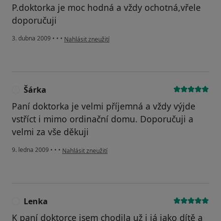
P.doktorka je moc hodná a vždy ochotná,vřele
doporučuji
podle názoru uživatele Kamila
3. dubna 2009
•
•
•
Nahlásit zneužití
Šárka
Š
Paní doktorka je velmi příjemná a vždy výjde
vstříct i mimo ordinační domu. Doporučuji a
velmi za vše děkuji
podle názoru uživatele Šárka
9. ledna 2009
•
•
•
Nahlásit zneužití
Lenka
L
K paní doktorce jsem chodila už i já jako dítě a