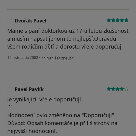
Dvořák Pavel
D
Máme s paní doktorkou už 17-ti letou zkušenost
a musím napsat jenom to nejlepší.Opravdu
všem rodičům dětí a dorostu vřele doporučuji
podle názoru uživatele Dvořák Pavel
12. listopadu 2008
•
•
•
Nahlásit zneužití
Pavel Pavlík
P
Je vynikající, vřele doporučuji.
```
Hodnocení bylo změněno na "Doporučuji".
Důvod: Obsah komentáře je příliš strohý na
nejvyšší hodnocení.