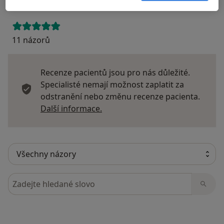
11 názorů
Recenze pacientů jsou pro nás důležité.
Specialisté nemají možnost zaplatit za
odstranění nebo změnu recenze pacienta.
Další informace o názorech
Další informace.
Hledejte v názorech