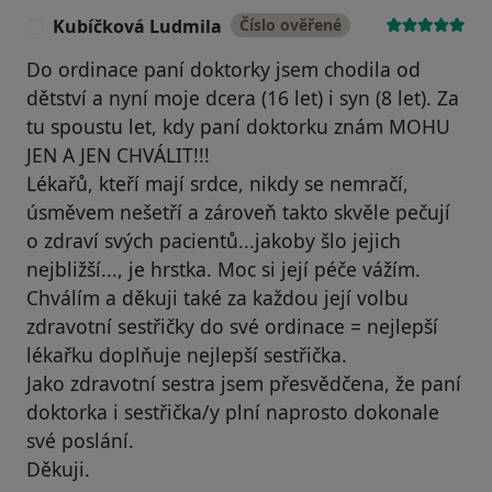
Kubíčková Ludmila
Číslo ověřené
K
Do ordinace paní doktorky jsem chodila od
dětství a nyní moje dcera (16 let) i syn (8 let). Za
tu spoustu let, kdy paní doktorku znám MOHU
JEN A JEN CHVÁLIT!!!
Lékařů, kteří mají srdce, nikdy se nemračí,
úsměvem nešetří a zároveň takto skvěle pečují
o zdraví svých pacientů...jakoby šlo jejich
nejbližší..., je hrstka. Moc si její péče vážím.
Chválím a děkuji také za každou její volbu
zdravotní sestřičky do své ordinace = nejlepší
lékařku doplňuje nejlepší sestřička.
Jako zdravotní sestra jsem přesvědčena, že paní
doktorka i sestřička/y plní naprosto dokonale
své poslání.
Děkuji.