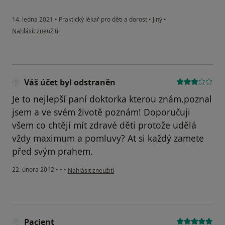
14. ledna 2021
•
Praktický lékař pro děti a dorost
•
Jiný
•
podle názoru uživatele Kubíčková Ludmila
Nahlásit zneužití
Váš účet byl odstraněn
Je to nejlepší paní doktorka kterou znám,poznal
jsem a ve svém životě poznám! Doporučuji
všem co chtějí mít zdravé děti protože udělá
vždy maximum a pomluvy? At si každý zamete
před svým prahem.
podle názoru uživatele Váš účet byl odstraněn
22. února 2012
•
•
•
Nahlásit zneužití
Pacient