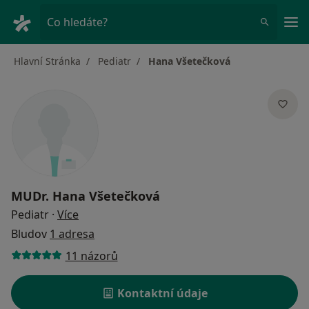
Hla
Co hledáte?
Hlavní Stránka
Pediatr
Hana Všetečková
MUDr.
Hana Všetečková
o specializacích
Pediatr
·
Více
Bludov
1 adresa
11 názorů
Kontaktní údaje