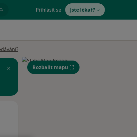
Přihlásit se
Jste lékař?
edávání?
Rozbalit mapu
St
Čt
Pá
n
12 Srpen
13 Srpen
14 Srpen
i