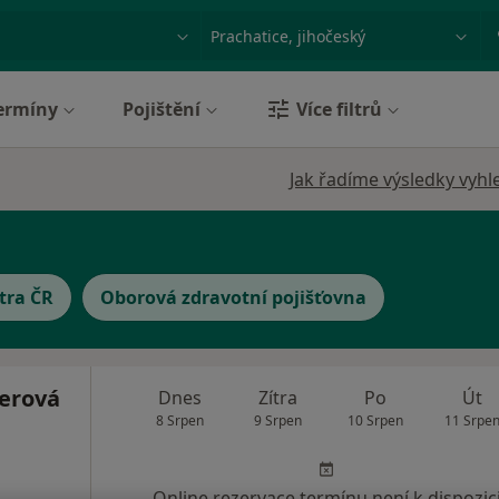
ace, nemoc nebo příjmení
Město nebo region
ermíny
Pojištění
Více filtrů
Jak řadíme výsledky vyhl
tra ČR
Oborová zdravotní pojišťovna
erová
Dnes
Zítra
Po
Út
8 Srpen
9 Srpen
10 Srpen
11 Srpe
Online rezervace termínu není k dispozic