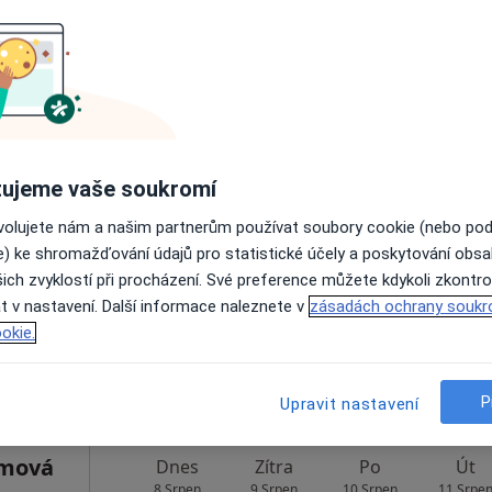
Rezervovat termín
dová
Dnes
Zítra
Po
Út
ujeme vaše soukromí
8 Srpen
9 Srpen
10 Srpen
11 Srpe
ovolujete nám a našim partnerům používat soubory cookie (nebo po
e) ke shromažďování údajů pro statistické účely a poskytování obs
ich zvyklostí při procházení. Své preference můžete kdykoli zkontro
Online rezervace termínu není k dispozic
t v nastavení. Další informace naleznete v
zásadách ochrany soukr
Rezervovat termín
okie.
P
Upravit nastavení
ímová
Dnes
Zítra
Po
Út
8 Srpen
9 Srpen
10 Srpen
11 Srpe