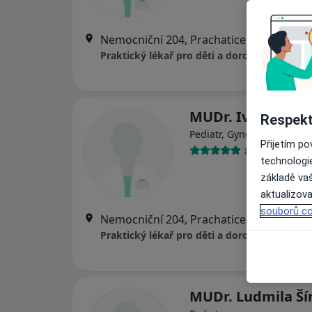
Nemocniční 204, Prachatice
•
Mapa
Praktický lékař pro děti a dorost
MUDr. Iva Diepol
Respekt
Pediatr, Gynekolog
Přijetím p
8 názorů
technologi
základě vaš
aktualizova
souborů co
Nemocniční 204, Prachatice
•
Mapa
Praktický lékař pro děti a dorost
MUDr. Ludmila Š