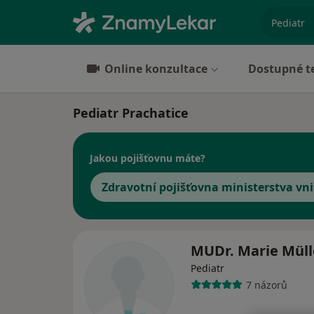
specializ
Online konzultace
Dostupné t
Pediatr Prachatice
Jakou pojišťovnu máte?
Zdravotní pojišťovna ministerstva vni
MUDr. Marie Müll
Pediatr
7 názorů