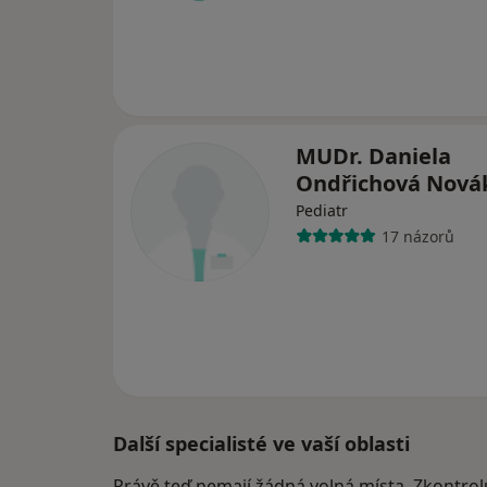
MUDr. Daniela
Ondřichová Nov
Pediatr
17 názorů
Další specialisté ve vaší oblasti
Právě teď nemají žádná volná místa. Zkontrol