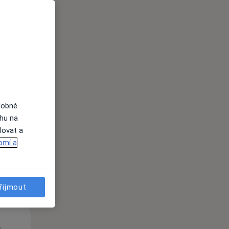
St
Čt
Pá
n
12 Srpen
13 Srpen
14 Srpen
dobné
ahu na
lovat a
i
omí a
řijmout
St
Čt
Pá
n
12 Srpen
13 Srpen
14 Srpen