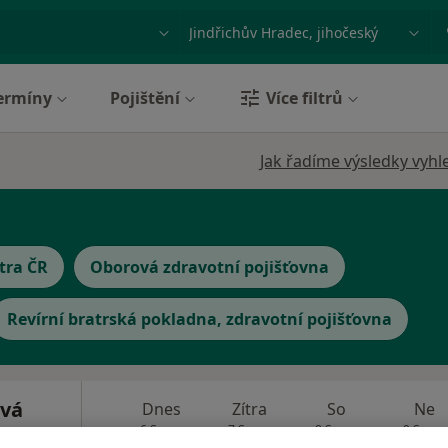
ace, nemoc nebo příjmení
Město nebo region
ermíny
Pojištění
Více filtrů
Jak řadíme výsledky vyhl
tra ČR
Oborová zdravotní pojišťovna
Revírní bratrská pokladna, zdravotní pojišťovna
ová
Dnes
Zítra
So
Ne
6 Srpen
7 Srpen
8 Srpen
9 Srpen