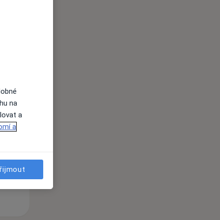
i
dobné
ahu na
Po
Út
St
lovat a
10 Srpen
11 Srpen
12 Srpen
omí a
i
řijmout