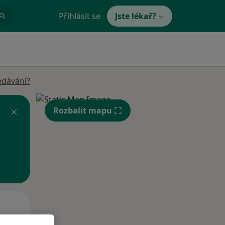
Přihlásit se
Jste lékař?
edávání?
Rozbalit mapu
Po
Út
St
10 Srpen
11 Srpen
12 Srpen