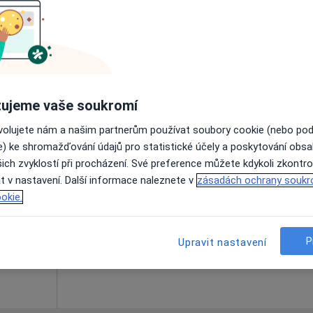
Online rezervace termínu není k dispozic
Rezervovat termín
•
Mapa
ujeme vaše soukromí
ovolujete nám a našim partnerům používat soubory cookie (nebo po
e) ke shromažďování údajů pro statistické účely a poskytování obs
Dnes
Zítra
So
Ne
ich zvyklostí při procházení. Své preference můžete kdykoli zkontro
6 Srpen
7 Srpen
8 Srpen
9 Srpen
t v nastavení. Další informace naleznete v
zásadách ochrany soukr
okie.
Online rezervace termínu není k dispozic
Rezervovat termín
P
Upravit nastavení
•
Mapa