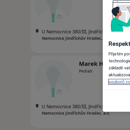
U Nemocnice 380/III, Jindřichův Hradec
Nemocnice Jindřichův Hradec, a.s.
Respekt
Přijetím p
technologi
Marek Hilovský
základě vaš
Pediatr
aktualizova
souborů co
U Nemocnice 380/III, Jindřichův Hradec
Nemocnice Jindřichův Hradec, a.s.