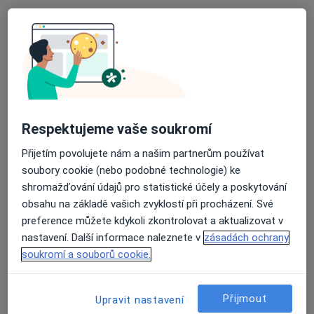
Praktický lékař pro děti a dorost
Tento specialista nenabízí online rezervaci termínu na této adrese.
Rezervovat termín
Respektujeme vaše soukromí
Přijetím povolujete nám a našim partnerům používat
soubory cookie (nebo podobné technologie) ke
shromažďování údajů pro statistické účely a poskytování
obsahu na základě vašich zvyklostí při procházení. Své
MUDr. Marie Ivánková
preference můžete kdykoli zkontrolovat a aktualizovat v
Pediatr
nastavení. Další informace naleznete v
zásadách ochrany
16 názorů
soukromí a souborů cookie.
č.d. 443, Černá Hora
•
Mapa
Praktický lékař pro děti a dorost
Přijmout
Upravit nastavení