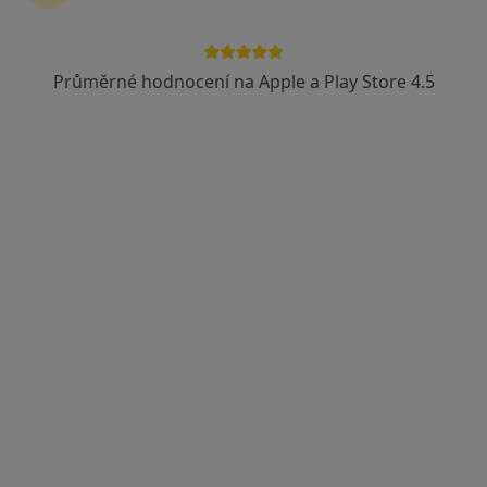
45 názorů
Růžové náměstí 14, Boskovice
•
Mapa
Průměrné hodnocení na Apple a Play Store 4.5
Praktický lékař pro děti a dorost, odborný dětský lékař, péče o rizikové novorozence a kojence
Tento specialista nenabízí online rezervaci termínu na této adrese.
Rezervovat termín
MUDr. Dagmar Obrovská
Pediatr
1 názor