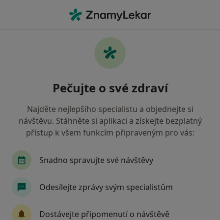
Hla
Pediatr • Boskovice, jihomoravský
Filtry
• 1
Mapa
Doporučení pediatři s Vojenská zdravotní
Pečujte o své zdraví
pojišťovna ČR Boskovice
Jak řadíme výsledky vyhledávání?
Najděte nejlepšího specialistu a objednejte si
návštěvu. Stáhněte si aplikaci a získejte bezplatný
přístup k všem funkcím připraveným pro vás:
Snadno spravujte své návštěvy
Odesílejte zprávy svým specialistům
MUDr. Miroslav Klíma
Dostávejte připomenutí o návštěvě
·
Více
Pediatr