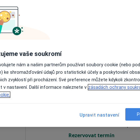
Dnes
Zítra
Út
St
9 Srpen
10 Srpen
11 Srpen
12 Srpe
Online rezervace termínu není k dispozic
ujeme vaše soukromí
Rezervovat termín
ovolujete nám a našim partnerům používat soubory cookie (nebo po
e) ke shromažďování údajů pro statistické účely a poskytování obs
ich zvyklostí při procházení. Své preference můžete kdykoli zkontro
t v nastavení. Další informace naleznete v
zásadách ochrany soukr
okie.
nerová
Dnes
Zítra
Út
St
9 Srpen
10 Srpen
11 Srpen
12 Srpe
P
Upravit nastavení
Online rezervace termínu není k dispozic
Rezervovat termín