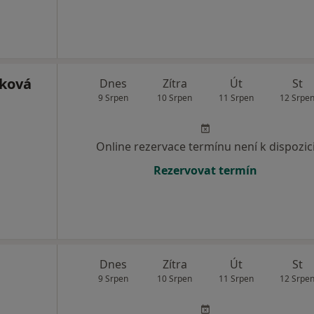
nková
Dnes
Zítra
Út
St
9 Srpen
10 Srpen
11 Srpen
12 Srpe
Online rezervace termínu není k dispozic
Rezervovat termín
Dnes
Zítra
Út
St
9 Srpen
10 Srpen
11 Srpen
12 Srpe