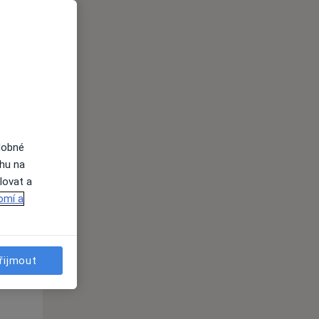
Čt
Pá
So
n
13 Srpen
14 Srpen
15 Srpen
i
dobné
ahu na
lovat a
omí a
Čt
Pá
So
n
13 Srpen
14 Srpen
15 Srpen
řijmout
i