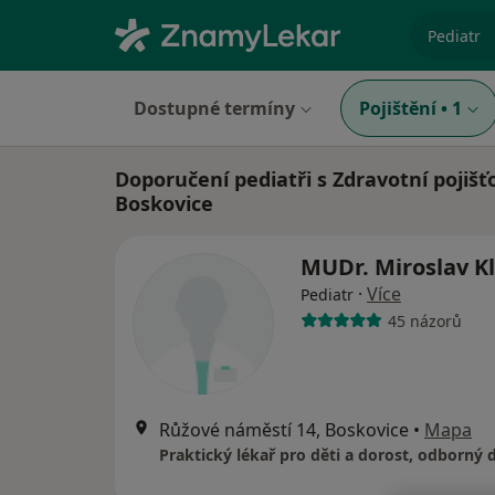
specializ
Dostupné termíny
Pojištění
•
1
Doporučení pediatři s Zdravotní pojišť
Boskovice
MUDr. Miroslav K
·
Více
Pediatr
45 názorů
Růžové náměstí 14, Boskovice
•
Mapa