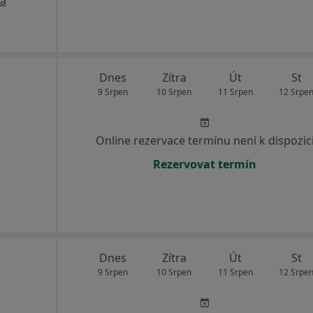
a
Dnes
Zítra
Út
St
9 Srpen
10 Srpen
11 Srpen
12 Srpe
Online rezervace termínu není k dispozic
Rezervovat termín
Dnes
Zítra
Út
St
9 Srpen
10 Srpen
11 Srpen
12 Srpe