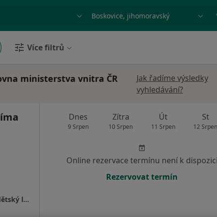
ace, nemoc nebo příjmení
Město nebo region
Více filtrů
ovna ministerstva vnitra ČR
Jak řadíme výsledky
vyhledávání?
líma
Dnes
Zítra
Út
St
9 Srpen
10 Srpen
11 Srpen
12 Srpe
Online rezervace termínu není k dispozic
Rezervovat termín
Praktický lékař pro děti a dorost, odborný dětský lékař, péče o rizikové novorozence a kojence