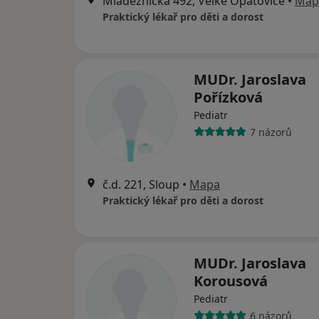
Mládežnická 492, Velké Opatovice
•
Map
Praktický lékař pro děti a dorost
MUDr. Jaroslava
Pořízková
Pediatr
7 názorů
č.d. 221, Sloup
•
Mapa
Praktický lékař pro děti a dorost
MUDr. Jaroslava
Korousová
Pediatr
6 názorů