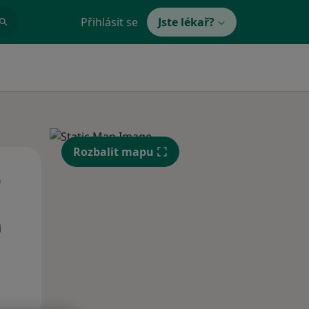
Přihlásit se
Jste lékař?
Rozbalit mapu
Čt
Pá
So
n
13 Srpen
14 Srpen
15 Srpen
i