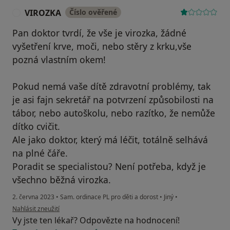
VIROZKA
Číslo ověřené
V
Pan doktor tvrdí, že vše je virozka, žádné
vyšetření krve, moči, nebo stěry z krku,vše
pozná vlastním okem!
Pokud nemá vaše dítě zdravotní problémy, tak
je asi fajn sekretář na potvrzení způsobilosti na
tábor, nebo autoškolu, nebo razítko, že nemůže
dítko cvičit.
Ale jako doktor, který má léčit, totálně selhává
na plné čáře.
Poradit se specialistou? Není potřeba, když je
všechno běžná virozka.
2. června 2023
•
Sam. ordinace PL pro děti a dorost
•
Jiný
•
podle názoru uživatele VIROZKA
Nahlásit zneužití
Vy jste ten lékař? Odpovězte na hodnocení!