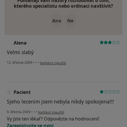
Pomáhají vám názory rozhodovat o tom,
kterého specialistu nebo ordinaci navštívit?
Ano
Ne
Alena
A
Velmi slabý
podle názoru uživatele Alena
12. března 2009
•
•
•
Nahlásit zneužití
Pacient
Sjeho lecenim jsem nebyla nikdy spokojena!!!
podle názoru uživatele Pacient
9. března 2009
•
•
•
Nahlásit zneužití
Vy jste ten lékař? Odpovězte na hodnocení!
Zaregistrujte se nyní