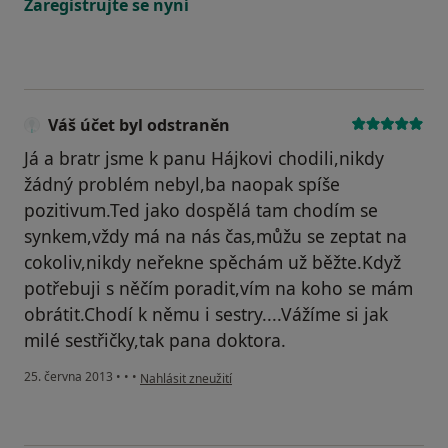
Zaregistrujte se nyní
Váš účet byl odstraněn
Já a bratr jsme k panu Hájkovi chodili,nikdy
žádný problém nebyl,ba naopak spíše
pozitivum.Ted jako dospělá tam chodím se
synkem,vždy má na nás čas,můžu se zeptat na
cokoliv,nikdy neřekne spěchám už běžte.Když
potřebuji s něčím poradit,vím na koho se mám
obrátit.Chodí k němu i sestry....Vážíme si jak
milé sestřičky,tak pana doktora.
podle názoru uživatele Váš účet byl odstraněn
25. června 2013
•
•
•
Nahlásit zneužití