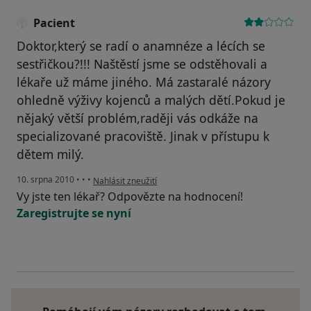
Pacient
Doktor,který se radí o anamnéze a lécích se
sestřičkou?!!! Naštěstí jsme se odstěhovali a
lékaře už máme jiného. Má zastaralé názory
ohledně výživy kojenců a malých dětí.Pokud je
nějaký větší problém,raději vás odkáže na
specializované pracoviště. Jinak v přístupu k
dětem milý.
podle názoru uživatele Pacient
10. srpna 2010
•
•
•
Nahlásit zneužití
Vy jste ten lékař? Odpovězte na hodnocení!
Zaregistrujte se nyní