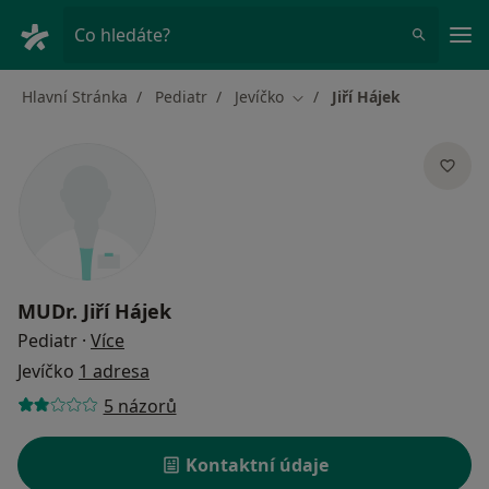
Hla
Co hledáte?
Hlavní Stránka
Pediatr
Jevíčko
Jiří Hájek
Změna města
MUDr.
Jiří Hájek
o specializacích
Pediatr
·
Více
Jevíčko
1 adresa
5 názorů
Kontaktní údaje