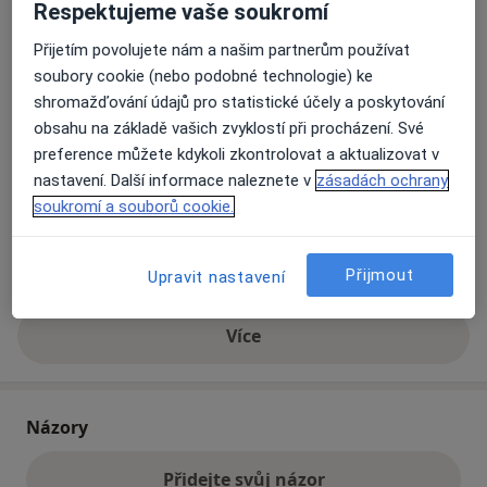
Respektujeme vaše soukromí
Přijetím povolujete nám a našim partnerům používat
Přiblížit mapu
se otevře v nové záložce
soubory cookie (nebo podobné technologie) ke
shromažďování údajů pro statistické účely a poskytování
Dostupnost
Na této adrese online kalendář není aktivní
obsahu na základě vašich zvyklostí při procházení. Své
preference můžete kdykoli zkontrolovat a aktualizovat v
Co mám v takové situaci udělat?
nastavení. Další informace naleznete v
zásadách ochrany
soukromí a souborů cookie.
Způsoby platby (soukromé návštěvy)
Na teto adrese lékař přijímá pacienty na pojišťovnu
Přijmout
Detaily
Upravit nastavení
Více
o adrese
Názory
Přidejte svůj názor