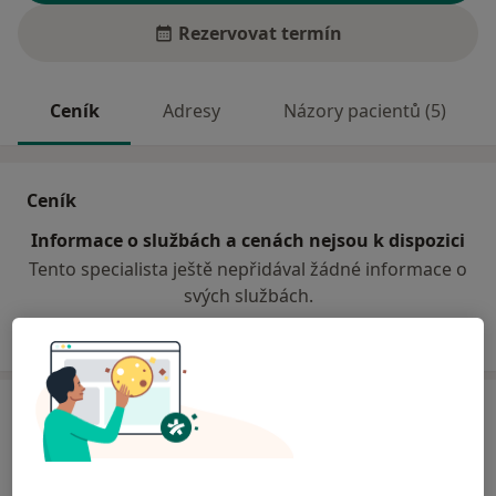
Rezervovat termín
Ceník
Adresy
Názory pacientů (5)
Ceník
Informace o službách a cenách nejsou k dispozici
Tento specialista ještě nepřidával žádné informace o
svých službách.
Adresa
Sam. ordinace PL pro děti a dorost
Palackého náměstí 20,
Jevíčko
56943