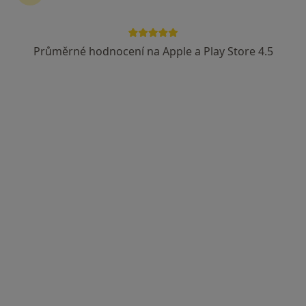
Průměrné hodnocení na Apple a Play Store 4.5
MUDr. Hana Medřická
Ortoped
29 názorů
Jugoslávská 11, Brno
•
Mapa
Odborný lékař pro ortopedii a rehab.
Tento specialista nenabízí online rezervaci termínu na této adrese.
Rezervovat termín