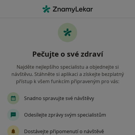
Hla
Ortoped • Brno-Bohunice, Brno, jihomoravský
Filtry
Mapa
Ortoped, Brno-Bohunice, Brno
Pečujte o své zdraví
Jak řadíme výsledky vyhledávání?
Najděte nejlepšího specialistu a objednejte si
návštěvu. Stáhněte si aplikaci a získejte bezplatný
Jakou pojišťovnu máte?
přístup k všem funkcím připraveným pro vás:
Všeobecná zdravotní pojišťovna
Zdravotní poj
Snadno spravujte své návštěvy
Odesílejte zprávy svým specialistům
Dostávejte připomenutí o návštěvě