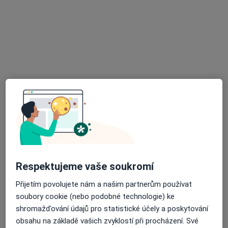
MUDr. Vlastimil Boček
Ortoped
27 názorů
Kobližná 7, Brno
•
Mapa
Praktický lékař, ortoped
Tento specialista nenabízí online rezervaci termínu na této adrese.
Rezervovat termín
Respektujeme vaše soukromí
Přijetím povolujete nám a našim partnerům používat
soubory cookie (nebo podobné technologie) ke
shromažďování údajů pro statistické účely a poskytování
obsahu na základě vašich zvyklostí při procházení. Své