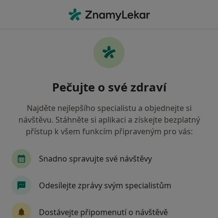
Hla
Ortodontista • Praha 4, Praha, hl město Praha
Filtry
Mapa
Ortodontista, Praha 4, Praha
Pečujte o své zdraví
Jak řadíme výsledky vyhledávání?
Najděte nejlepšího specialistu a objednejte si
návštěvu. Stáhněte si aplikaci a získejte bezplatný
Jakou pojišťovnu máte?
přístup k všem funkcím připraveným pro vás:
Všeobecná zdravotní pojišťovna
Zdravotní poj
Snadno spravujte své návštěvy
Odesílejte zprávy svým specialistům
Dostávejte připomenutí o návštěvě