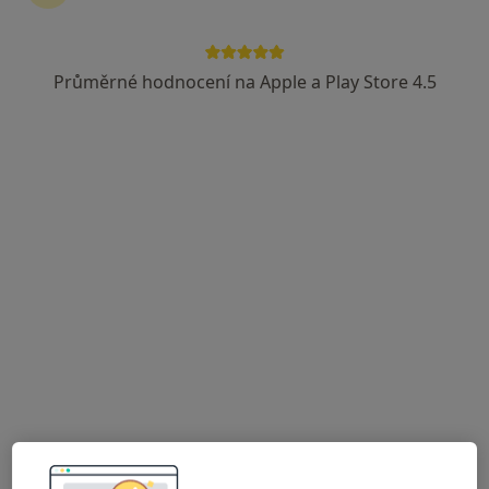
Průměrné hodnocení na Apple a Play Store 4.5
MUDr. Štěpán Slezáček
Ortodontista
1 názor
Evropská 133/32, Praha
•
Mapa
Orthostudio s.r.o.
Tento specialista nenabízí online rezervaci termínu na této adrese.
Rezervovat termín