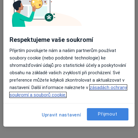
MUDr. Josef Kučera
Ortodontista
5 názorů
Kateřinská 32, Praha
•
Mapa
Respektujeme vaše soukromí
Stomatologická klinika 1. LF UK
Přijetím povolujete nám a našim partnerům používat
Tento specialista nenabízí online rezervaci termínu na této adrese.
soubory cookie (nebo podobné technologie) ke
shromažďování údajů pro statistické účely a poskytování
Rezervovat termín
obsahu na základě vašich zvyklostí při procházení. Své
preference můžete kdykoli zkontrolovat a aktualizovat v
nastavení. Další informace naleznete v
zásadách ochrany
soukromí a souborů cookie.
Přijmout
Upravit nastavení