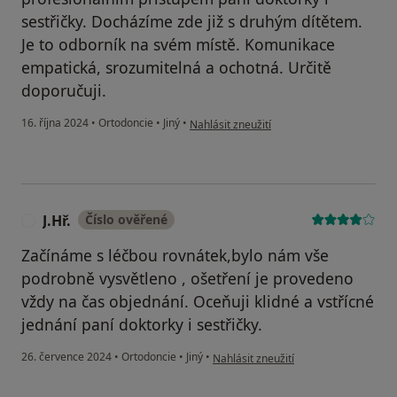
sestřičky. Docházíme zde již s druhým dítětem.
Je to odborník na svém místě. Komunikace
empatická, srozumitelná a ochotná. Určitě
doporučuji.
podle názoru uživatele ME
16. října 2024
•
Ortodoncie
•
Jiný
•
Nahlásit zneužití
J.Hř.
Číslo ověřené
J
Začínáme s léčbou rovnátek,bylo nám vše
podrobně vysvětleno , ošetření je provedeno
vždy na čas objednání. Oceňuji klidné a vstřícné
jednání paní doktorky i sestřičky.
podle názoru uživatele J.Hř.
26. července 2024
•
Ortodoncie
•
Jiný
•
Nahlásit zneužití