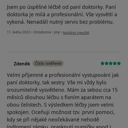
Jsem po úspěšné léčbě od paní doktorky. Paní
doktorka je milá a profesionální. Vše vysvětlí a
vykoná. Nenadálí nutný servis bez problému.
podle názoru uživatele D.S.
11. ledna 2022
•
Ortodoncie
•
Jiný
•
Nahlásit zneužití
Zdeněk
Číslo ověřené
Z
Velmi příjemné a profesionální vystupování jak
paní doktorky, tak sestry. Vše mi vždy bylo
srozumitelně vysvětleno. Mám za sebou cca 15
měsíců dlouhou léčbu s fixním aparátem na
obou čelistech. S výsledkem léčby jsem velmi
spokojen. Oceňuji možnost tzv. první pomoci,
kdy se při nějaké neočekávané nehodě
(odlomení zámku, prasknutí gumičky apod.)