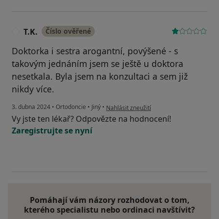
T.K.
Číslo ověřené
T
Doktorka i sestra arogantní, povýšené - s
takovým jednáním jsem se ještě u doktora
nesetkala. Byla jsem na konzultaci a sem již
nikdy více.
podle názoru uživatele T.K.
3. dubna 2024
•
Ortodoncie
•
Jiný
•
Nahlásit zneužití
Vy jste ten lékař? Odpovězte na hodnocení!
Zaregistrujte se nyní
Pomáhají vám názory rozhodovat o tom,
kterého specialistu nebo ordinaci navštívit?