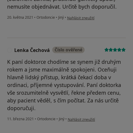
nemusíte objednávat. Určitě bych doporučil.
podle názoru uživatele Zdeněk
20. května 2021
•
Ortodoncie
•
Jiný
•
Nahlásit zneužití
Lenka Čechová
Číslo ověřené
L
K paní doktorce chodíme se synem již druhým
rokem a jsme maximálně spokojeni. Oceňuji
hlavně lidský přístup, krátká čekací doba v
ordinaci, příjemné vystupování. Paní doktorka
vše srozumitelně vysvětlí, řekne předem cenu,
aby pacient věděl, s čím počítat. Za nás určitě
doporučuji.
podle názoru uživatele Lenka Čechová
11. března 2021
•
Ortodoncie
•
Jiný
•
Nahlásit zneužití