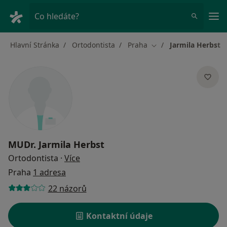
Hla
Co hledáte?
Hlavní Stránka
Ortodontista
Praha
Jarmila Herbst
Změna města
MUDr.
Jarmila Herbst
o specializacích
Ortodontista
·
Více
Praha
1 adresa
22 názorů
Kontaktní údaje