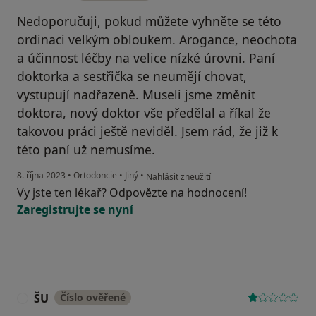
Nedoporučuji, pokud můžete vyhněte se této
ordinaci velkým obloukem. Arogance, neochota
a účinnost léčby na velice nízké úrovni. Paní
doktorka a sestřička se neumějí chovat,
vystupují nadřazeně. Museli jsme změnit
doktora, nový doktor vše předělal a říkal že
takovou práci ještě neviděl. Jsem rád, že již k
této paní už nemusíme.
podle názoru uživatele Tomáš
8. října 2023
•
Ortodoncie
•
Jiný
•
Nahlásit zneužití
Vy jste ten lékař? Odpovězte na hodnocení!
Zaregistrujte se nyní
ŠU
Číslo ověřené
Š