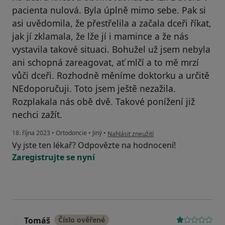
pacienta nulová. Byla úplně mimo sebe. Pak si
asi uvědomila, že přestřelila a začala dceři říkat,
jak jí zklamala, že lže jí i mamince a že nás
vystavila takové situaci. Bohužel už jsem nebyla
ani schopná zareagovat, ať mlčí a to mě mrzí
vůči dceři. Rozhodně měníme doktorku a určitě
NEdoporučuji. Toto jsem ještě nezažila.
Rozplakala nás obě dvě. Takové ponížení již
nechci zažít.
podle názoru uživatele Zuzana Malá
18. října 2023
•
Ortodoncie
•
Jiný
•
Nahlásit zneužití
Vy jste ten lékař? Odpovězte na hodnocení!
Zaregistrujte se nyní
Tomáš
Číslo ověřené
T