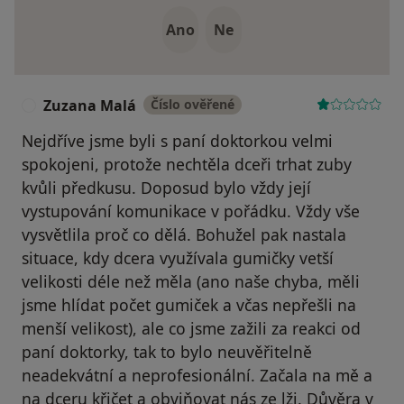
Ano
Ne
Zuzana Malá
Číslo ověřené
Z
Nejdříve jsme byli s paní doktorkou velmi
spokojeni, protože nechtěla dceři trhat zuby
kvůli předkusu. Doposud bylo vždy její
vystupování komunikace v pořádku. Vždy vše
vysvětlila proč co dělá. Bohužel pak nastala
situace, kdy dcera využívala gumičky vetší
velikosti déle než měla (ano naše chyba, měli
jsme hlídat počet gumiček a včas nepřešli na
menší velikost), ale co jsme zažili za reakci od
paní doktorky, tak to bylo neuvěřitelně
neadekvátní a neprofesionální. Začala na mě a
na dceru křičet a obviňovat nás ze lži. Důvěra v