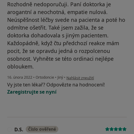
Rozhodně nedoporučuji. Paní doktorka je
arogantní a neochotná, empatie nulová.
Neúspěšnost léčby svede na pacienta a poté ho
odmítne ošetřit. Také jsem zažila, že se
doktorka dohadovala s jiným pacientem.
Každopádně, když čtu předchozí reakce mám
pocit, že se opravdu jedná o rozpolcenou
osobnost. Vyhněte se této ordinaci nejlépe
obloukem.
podle názoru uživatele ŠU
16. února 2022
•
Ortodoncie
•
Jiný
•
Nahlásit zneužití
Vy jste ten lékař? Odpovězte na hodnocení!
Zaregistrujte se nyní
D.S.
Číslo ověřené
D