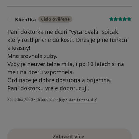
Klientka
Číslo ověřené
K
Pani doktorka me dceri "vycarovala" spicak,
ktery rostl pricne do kosti. Dnes je plne funkcni
a krasny!
Mne srovnala zuby.
Vzdy je neuveritelne mila, i po 10 letech si na
me i na dceru vzpomnela.
Ordinace je dobre dostupna a prijemna.
Pani doktorku vrele doporucuji.
podle názoru uživatele Klientka
30. ledna 2020
•
Ortodoncie
•
Jiný
•
Nahlásit zneužití
Zobrazit více