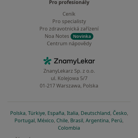
Pro profesionály
Ceník
Pro specialisty
Pro zdravotnická zařízení
Noa Notes
Novinka
Centrum nápovědy
Kontakt
ZnamyLekar - Hlavní stránka
ZnanyLekarz Sp. z o.o.
ul. Kolejowa 5/7
01-217 Warszawa, Polska
se otevře v nové záložce
se otevře v nové záložce
se otevře v nové záložce
se otevře v nové záložce
se otevře v 
se o
Polska
,
Türkiye
,
España
,
Italia
,
Deutschland
,
Česko
,
se otevře v nové záložce
se otevře v nové záložce
se otevře v nové záložce
se otevře v nové záložc
se otevře v 
se ote
Portugal
,
México
,
Chile
,
Brasil
,
Argentina
,
Perú
,
se otevře v nové záložce
Colombia