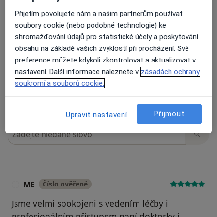
Přijetím povolujete nám a našim partnerům používat
soubory cookie (nebo podobné technologie) ke
Recenze pacientů jsou pro nás důležité.
shromažďování údajů pro statistické účely a poskytování
Specialisté nemají možnost zaplatit za
obsahu na základě vašich zvyklostí při procházení. Své
odstranění nebo změnu recenze pacienta.
Další informace o názorech
preference můžete kdykoli zkontrolovat a aktualizovat v
Další informace.
nastavení. Další informace naleznete v
zásadách ochrany
soukromí a souborů cookie.
Přijmout
Upravit nastavení
Hledejte v názorech
ME
Číslo ověřené
M
Jsme velmi spokojeni s vedením léčby i
profesionálním přístupem paní doktorky i