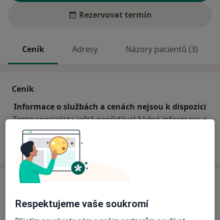
Rezervovat termín
Ceník
Adresy
Názory pacientů (3)
Ceník
Informace o službách a cenách nejsou k dispozici
Tento specialista ještě nepřidával žádné informace o
svých službách.
Adresa
Respektujeme vaše soukromí
Ortodoncie
Jugoslávských partyzánů 18/635,
Praha
16000