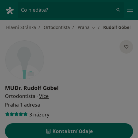
Hla
Co hledáte?
Hlavní Stránka
Ortodontista
Praha
Rudolf Göbel
Změna města
MUDr.
Rudolf Göbel
o specializacích
Ortodontista
·
Více
Praha
1 adresa
3 názory
Kontaktní údaje