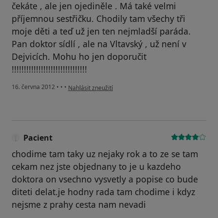
čekáte , ale jen ojediněle . Má také velmi
příjemnou sestřičku. Chodily tam všechy tři
moje děti a teď už jen ten nejmladší paráda.
Pan doktor sídlí , ale na Vltavský , už není v
Dejvicích. Mohu ho jen doporučit
!!!!!!!!!!!!!!!!!!!!!!!!!!!!!!!
podle názoru uživatele Váš účet byl odstraněn
16. června 2012
•
•
•
Nahlásit zneužití
Pacient
chodime tam taky uz nejaky rok a to ze se tam
cekam nez jste objednany to je u kazdeho
doktora on vsechno vysvetly a popise co bude
diteti delat.je hodny rada tam chodime i kdyz
nejsme z prahy cesta nam nevadi