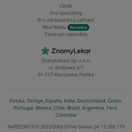
Ceník
Pro specialisty
Pro zdravotnická zařízení
Noa Notes
Novinka
Centrum nápovědy
Kontakt
ZnamyLekar - Hlavní stránka
ZnanyLekarz Sp. z o.o.
ul. Kolejowa 5/7
01-217 Warszawa, Polska
se otevře v nové záložce
se otevře v nové záložce
se otevře v nové záložce
se otevře v nové záložce
se otevře v 
se o
Polska
,
Türkiye
,
España
,
Italia
,
Deutschland
,
Česko
,
se otevře v nové záložce
se otevře v nové záložce
se otevře v nové záložce
se otevře v nové záložc
se otevře v 
se ote
Portugal
,
México
,
Chile
,
Brasil
,
Argentina
,
Perú
,
se otevře v nové záložce
Colombia
NAŘÍZENÍ (EU) 2022/2065 (DSA) článek 24: 15.395.179