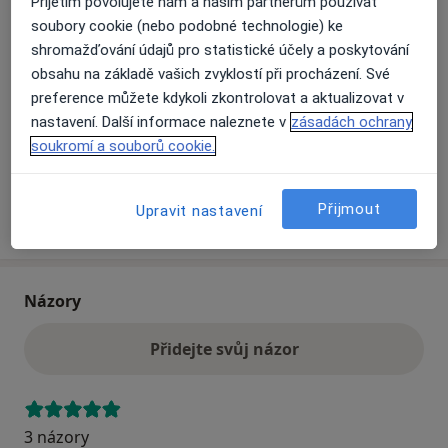
Přijetím povolujete nám a našim partnerům používat
soubory cookie (nebo podobné technologie) ke
shromažďování údajů pro statistické účely a poskytování
Přiblížit mapu
se otevře v nové záložce
obsahu na základě vašich zvyklostí při procházení. Své
preference můžete kdykoli zkontrolovat a aktualizovat v
Dostupnost
Na této adrese online kalendář není aktivní
nastavení. Další informace naleznete v
zásadách ochrany
Co mám v takové situaci udělat?
soukromí a souborů cookie.
Přijmout
Upravit nastavení
Více
o adrese
Názory
Přidejte svůj názor
3 názory