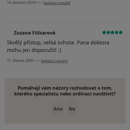
podle názoru uživatele Pacient
14. prosince 2010
•
•
•
Nahlásit zneužití
Zuzana Filikarová
Z
Skvělý přístup, velká ochota. Pana doktora
mohu jen doporučit! ;)
podle názoru uživatele Zuzana Filikarová
21. března 2009
•
•
•
Nahlásit zneužití
Pomáhají vám názory rozhodovat o tom,
kterého specialistu nebo ordinaci navštívit?
Ano
Ne