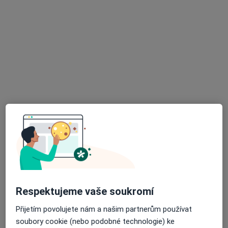
17 názorů
Čechova 43, Lanškroun
•
Mapa
Sam.ord.lékaře spec.-neurologie
Tento specialista nenabízí online rezervaci termínu na této adrese.
Rezervovat termín
K dispozici jsou specialisté
Tito specialisté se nacházejí mimo Ústí nad Orlicí,
pardubický, v oblastech blízkých vašemu
vyhledávání.
Respektujeme vaše soukromí
Přijetím povolujete nám a našim partnerům používat
soubory cookie (nebo podobné technologie) ke