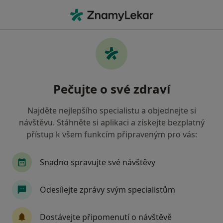
Hla
Neurolog • Ústí nad Orlicí, pardubický
Filtry
Mapa
Neurolog Ústí nad Orlicí
Pečujte o své zdraví
Jak řadíme výsledky vyhledávání?
Najděte nejlepšího specialistu a objednejte si
návštěvu. Stáhněte si aplikaci a získejte bezplatný
Jakou pojišťovnu máte?
přístup k všem funkcím připraveným pro vás:
Snadno spravujte své návštěvy
Odesílejte zprávy svým specialistům
Dostávejte připomenutí o návštěvě