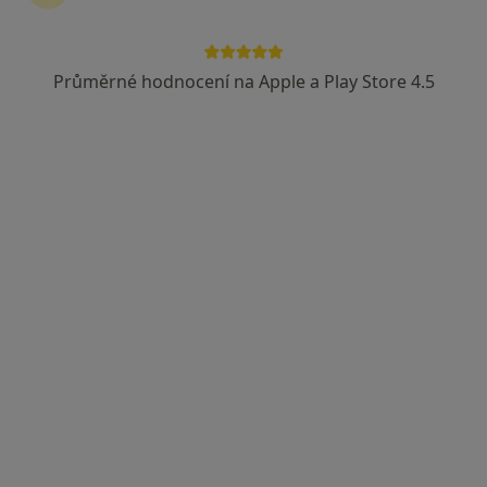
MUDr. Miloš Paťcha
·
Více
Neurolog
Průměrné hodnocení na Apple a Play Store 4.5
8 názorů
J.E.Purkyně 652, Litomyšl
•
Mapa
Neurologická ambulance, Litomyšlská nemocnice, tel. 461 655 319
Tento specialista nenabízí online rezervaci termínu na této adrese.
Rezervovat termín