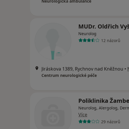
Neurologická ambulance
MUDr. Oldřich Vy
Neurolog
12 názorů
Jiráskova 1389, Rychnov nad Kněžnou
•
Centrum neurologické péče
Poliklinika Žamb
Neurolog, Alergolog, Der
Více
29 názorů