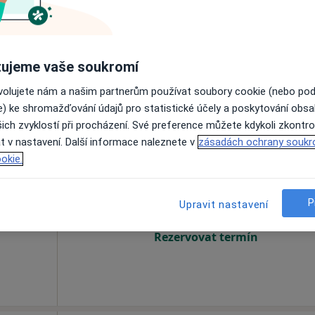
Rezervovat termín
ujeme vaše soukromí
apa
ovolujete nám a našim partnerům používat soubory cookie (nebo po
e) ke shromažďování údajů pro statistické účely a poskytování obs
ich zvyklostí při procházení. Své preference můžete kdykoli zkontro
t v nastavení. Další informace naleznete v
zásadách ochrany soukr
c
Dnes
Zítra
Po
Út
okie.
8 Srpen
9 Srpen
10 Srpen
11 Srpe
P
Upravit nastavení
Online rezervace termínu není k dispozic
Rezervovat termín