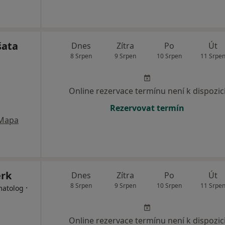
šata
Dnes
Zítra
Po
Út
8 Srpen
9 Srpen
10 Srpen
11 Srpe
Online rezervace termínu není k dispozic
Rezervovat termín
Mapa
erk
Dnes
Zítra
Po
Út
8 Srpen
9 Srpen
10 Srpen
11 Srpe
·
matolog
Online rezervace termínu není k dispozic