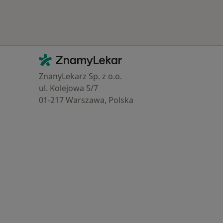
Kontakt
ZnamyLekar - Hlavní stránka
ZnanyLekarz Sp. z o.o.
ul. Kolejowa 5/7
01-217 Warszawa, Polska