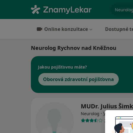
specializ
Online konzultace
Dostupné t
Neurolog Rychnov nad Kněžnou
Jakou pojišťovnu máte?
Oborová zdravotní pojišťovna
MUDr. Julius Šim
·
Více
Neurolog
23 názorů