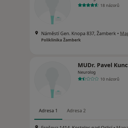
18 názorů
Náměstí Gen. Knopa 837, Žamberk
•
Ma
Poliklinika Žamberk
MUDr. Pavel Kunc
Neurolog
10 názorů
Adresa 1
Adresa 2
Frošova 1414, Kostelec nad Orlicí
•
Map