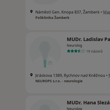
Náměstí Gen. Knopa 837, Žamberk
•
Ma
Poliklinika Žamberk
MUDr. Ladislav P
Neurolog
19 názorů
Jiráskova 1389, Rychnov nad Kněžnou
•
NEUROPS s.r.o. - neurologie
MUDr. Hana Slez
Neurolog