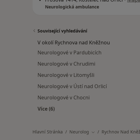
Neurologická ambulance
Související vyhledávání
V okolí Rychnova nad Kněžnou
Neurologové v Pardubicích
Neurologové v Chrudimi
Neurologové v Litomyšli
Neurologové v Ústí nad Orlicí
Neurologové v Chocni
Více (6)
Více v kategorii: V okolí Rychnova n
Hlavní Stránka
Neurolog
Rychnov Nad Kně
Změna města