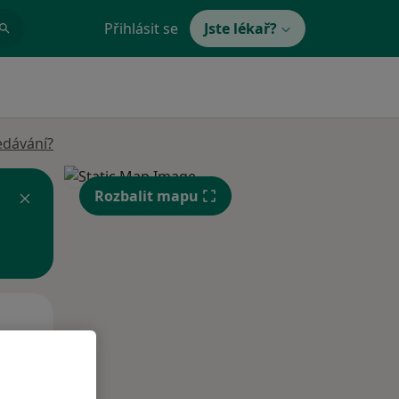
Přihlásit se
Jste lékař?
edávání?
Rozbalit mapu
St
Čt
Pá
n
12 Srpen
13 Srpen
14 Srpen
i