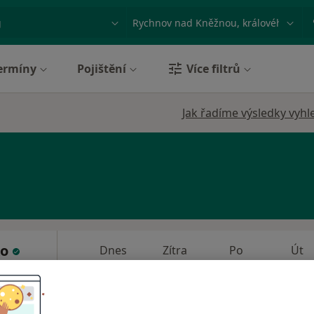
ace, nemoc nebo příjmení
Město nebo region
ermíny
Pojištění
Více filtrů
Jak řadíme výsledky vyhl
ko
Dnes
Zítra
Po
Út
8 Srpen
9 Srpen
10 Srpen
11 Srpe
Online rezervace termínu není k dispozic