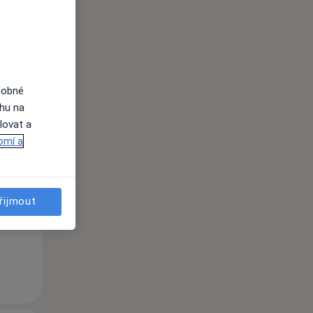
dobné
ahu na
lovat a
omí a
St
Čt
Pá
n
12 Srpen
13 Srpen
14 Srpen
řijmout
i