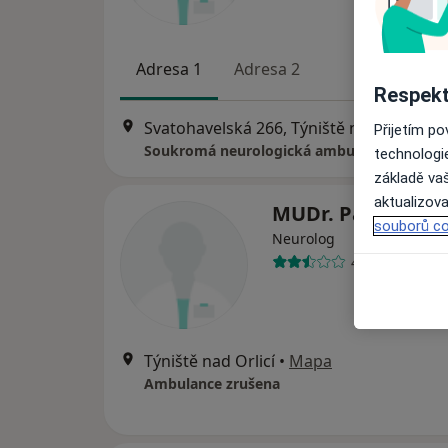
Adresa 1
Adresa 2
Respekt
Svatohavelská 266, Týniště nad Orlicí
•
M
Přijetím p
Soukromá neurologická ambulance
technologi
základě vaš
aktualizova
MUDr. Pavel Kun
souborů co
Neurolog
4 názory
Týniště nad Orlicí
•
Mapa
Ambulance zrušena