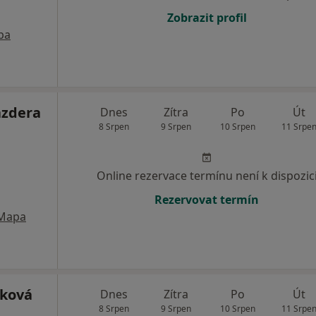
Zobrazit profil
pa
azdera
Dnes
Zítra
Po
Út
8 Srpen
9 Srpen
10 Srpen
11 Srpe
Online rezervace termínu není k dispozic
Rezervovat termín
Mapa
áková
Dnes
Zítra
Po
Út
8 Srpen
9 Srpen
10 Srpen
11 Srpe