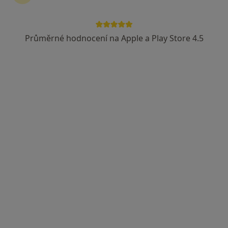
Průměrné hodnocení na Apple a Play Store 4.5
Mgr. Renata Gregorová
·
Více
Psycholog, Psychoterapeut
Bořivojova 4, Praha
•
Mapa
psychologická poradna
Individuální psychoterapie
800 Kč
Tento specialista nenabízí online rezervaci termínu na této adrese.
Rezervovat termín