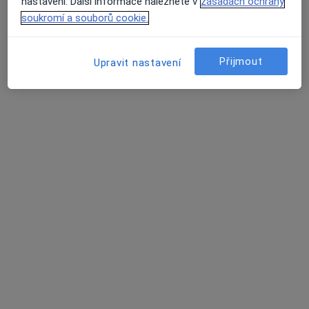
nastavení. Další informace naleznete v
zásadách ochrany
·
Více
Psychoterapeut, Terapeut
soukromí a souborů cookie.
1 názor
Malostranské náměstí 203/14, Praha
•
Mapa
Přijmout
Upravit nastavení
zMysli - Psychoterapie
Individuální psychoterapie (50 minut)
1 000 Kč
Tento specialista nenabízí online rezervaci termínu na této adrese.
Rezervovat termín
Mgr. Timo Šefčovič