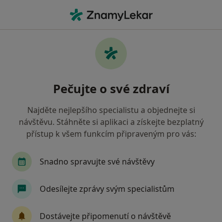
Hla
Poruchy Osobnosti • Praha, hl město Praha
Filtry
• 1
Mapa
Poruchy osobnosti Praha
Pečujte o své zdraví
Jak řadíme výsledky vyhledávání?
Najděte nejlepšího specialistu a objednejte si
návštěvu. Stáhněte si aplikaci a získejte bezplatný
Jakého specialistu hledáte?
přístup k všem funkcím připraveným pro vás:
Psychoterapeut
Psycholog
Terapeut
Snadno spravujte své návštěvy
Odesílejte zprávy svým specialistům
Dostávejte připomenutí o návštěvě