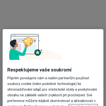
Edita Pacovská
·
Více
Terapeut
Lužická 24, Praha
•
Mapa
Psychoterapie a hypnoterapie - hypnotárium
Hypnoterapie
1 500 Kč
Tento specialista nenabízí online rezervaci termínu na této adrese.
Rezervovat termín
Respektujeme vaše soukromí
Přijetím povolujete nám a našim partnerům používat
soubory cookie (nebo podobné technologie) ke
shromažďování údajů pro statistické účely a poskytování
obsahu na základě vašich zvyklostí při procházení. Své
preference můžete kdykoli zkontrolovat a aktualizovat v
Mgr. Petr Hensel