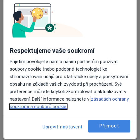
Průměrné hodnocení na Apple a Play Store 4.5
MUDr. Ondřej Rotter
·
Více
Psychiatr
12 názorů
Respektujeme vaše soukromí
Vodárenská 3827, Mělník
•
Mapa
Ambulantní psychiatrie s.r.o.
Přijetím povolujete nám a našim partnerům používat
Tento specialista nenabízí online rezervaci termínu na této adrese.
soubory cookie (nebo podobné technologie) ke
shromažďování údajů pro statistické účely a poskytování
Rezervovat termín
obsahu na základě vašich zvyklostí při procházení. Své
preference můžete kdykoli zkontrolovat a aktualizovat v
nastavení. Další informace naleznete v
zásadách ochrany
soukromí a souborů cookie.
Přijmout
Upravit nastavení