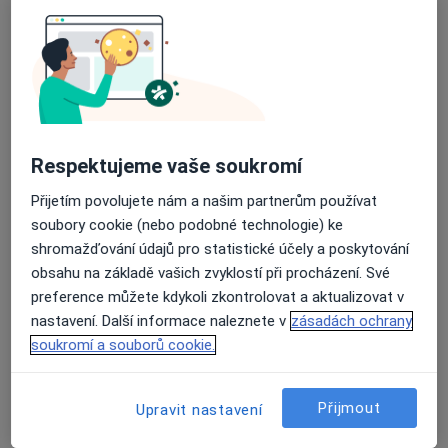
MUDr. Jaroslav Lněnička
Respektujeme vaše soukromí
Pneumolog
Přijetím povolujete nám a našim partnerům používat
soubory cookie (nebo podobné technologie) ke
Božkovská 2967, Praha
•
Mapa
shromažďování údajů pro statistické účely a poskytování
Plicní centrum Spořilov
obsahu na základě vašich zvyklostí při procházení. Své
Tento specialista nenabízí online rezervaci termínu na této adrese.
preference můžete kdykoli zkontrolovat a aktualizovat v
nastavení. Další informace naleznete v
zásadách ochrany
Rezervovat termín
soukromí a souborů cookie.
Přijmout
Upravit nastavení