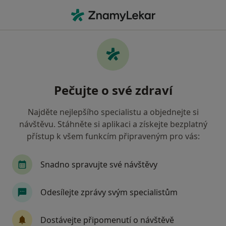
Hla
Chopn - Chronická Obstrukční Plicní Nemoc • Praha, hl město Praha
Filtry
• 1
Mapa
CHOPN - chronická obstrukční plicní nemoc
Pečujte o své zdraví
Praha
Jak řadíme výsledky vyhledávání?
Najděte nejlepšího specialistu a objednejte si
návštěvu. Stáhněte si aplikaci a získejte bezplatný
přístup k všem funkcím připraveným pro vás:
Jakého specialistu hledáte?
Fyzioterapeut
Plicní lékař
Praktický lékař
Snadno spravujte své návštěvy
Odesílejte zprávy svým specialistům
Dostávejte připomenutí o návštěvě