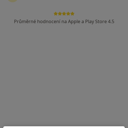
Průměrné hodnocení na Apple a Play Store 4.5
Mgr. Martina Liška Malá
·
Více
Fyzioterapeut, Specialistka na estetickou medicínu
2 názory
Adresa 1
Adresa 2
Jihlavská 1558/21, Praha
•
Mapa
LM Clinic
Rehabilitační léčba některých druhů funkční sterility metodou L. Mojžíšové
Cena nebyla přidána
Tento specialista nenabízí online rezervaci termínu na této adrese.
Rezervovat termín