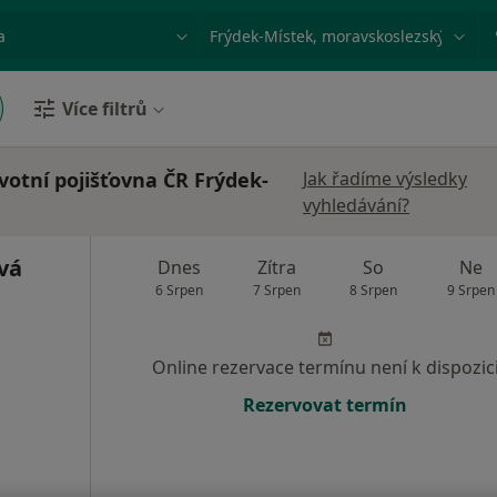
ace, nemoc nebo příjmení
Město nebo region
Více filtrů
votní pojišťovna ČR Frýdek-
Jak řadíme výsledky
vyhledávání?
vá
Dnes
Zítra
So
Ne
6 Srpen
7 Srpen
8 Srpen
9 Srpen
Online rezervace termínu není k dispozic
Rezervovat termín