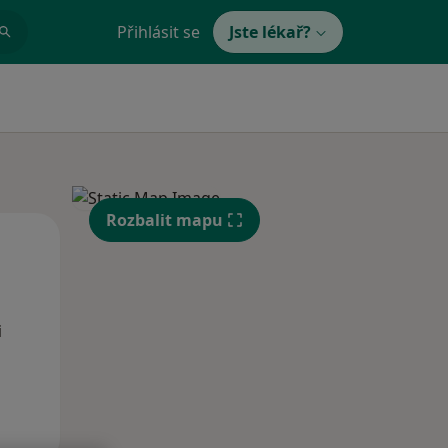
Přihlásit se
Jste lékař?
Rozbalit mapu
Po
Út
St
10 Srpen
11 Srpen
12 Srpen
i