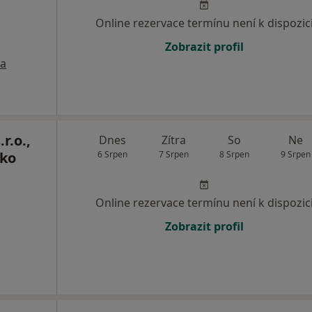
Online rezervace termínu není k dispozic
Zobrazit profil
a
r.o.,
Dnes
Zítra
So
Ne
sko
6 Srpen
7 Srpen
8 Srpen
9 Srpen
Online rezervace termínu není k dispozic
Zobrazit profil