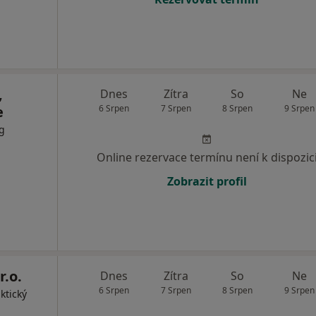
,
Dnes
Zítra
So
Ne
e
6 Srpen
7 Srpen
8 Srpen
9 Srpen
og
Online rezervace termínu není k dispozic
Zobrazit profil
r.o.
Dnes
Zítra
So
Ne
6 Srpen
7 Srpen
8 Srpen
9 Srpen
ktický