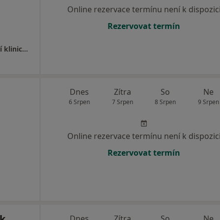
Online rezervace termínu není k dispozic
Rezervovat termín
Nemocnice s poliklinikou Havířov - Oddělení klinické hematologie
Dnes
Zítra
So
Ne
6 Srpen
7 Srpen
8 Srpen
9 Srpen
Online rezervace termínu není k dispozic
Rezervovat termín
k
Dnes
Zítra
So
Ne