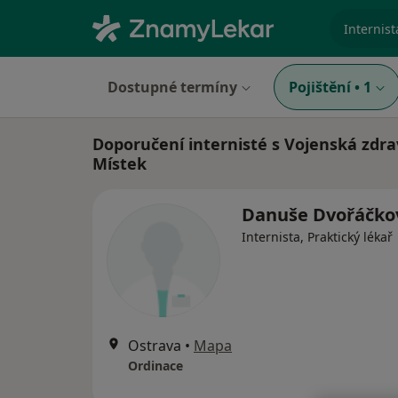
specializ
Dostupné termíny
Pojištění
•
1
Doporučení internisté s Vojenská zdra
Místek
Danuše Dvořáčko
Internista, Praktický lékař
Ostrava
•
Mapa
Ordinace