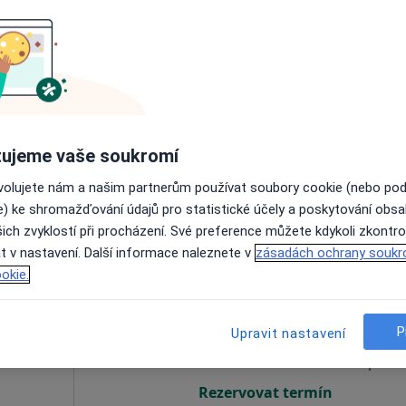
Dnes
Zítra
So
Ne
6 Srpen
7 Srpen
8 Srpen
9 Srpen
Online rezervace termínu není k dispozic
ujeme vaše soukromí
Rezervovat termín
a
ovolujete nám a našim partnerům používat soubory cookie (nebo po
e) ke shromažďování údajů pro statistické účely a poskytování obs
ich zvyklostí při procházení. Své preference můžete kdykoli zkontro
t v nastavení. Další informace naleznete v
zásadách ochrany soukr
okie.
iklová
Dnes
Zítra
So
Ne
6 Srpen
7 Srpen
8 Srpen
9 Srpen
P
Upravit nastavení
Online rezervace termínu není k dispozic
Rezervovat termín