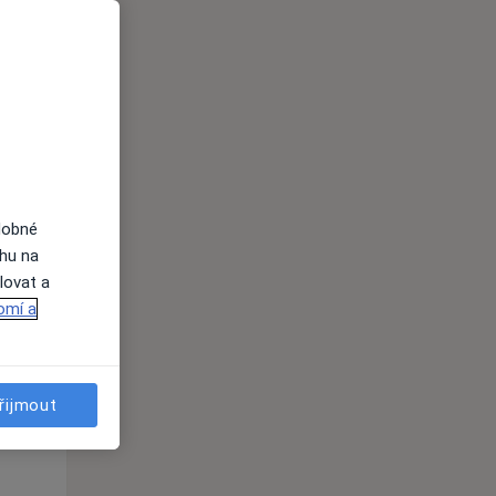
Po
Út
St
10 Srpen
11 Srpen
12 Srpen
i
dobné
ahu na
lovat a
omí a
Po
Út
St
10 Srpen
11 Srpen
12 Srpen
řijmout
i