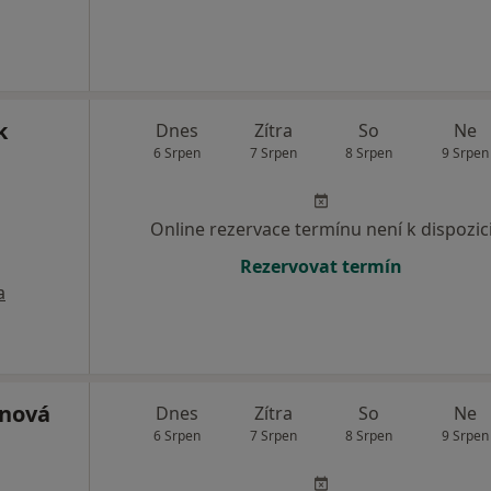
k
Dnes
Zítra
So
Ne
6 Srpen
7 Srpen
8 Srpen
9 Srpen
Online rezervace termínu není k dispozic
Rezervovat termín
a
ánová
Dnes
Zítra
So
Ne
6 Srpen
7 Srpen
8 Srpen
9 Srpen