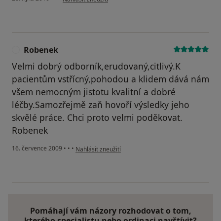
Robenek
R
Velmi dobrý odborník,erudovaný,citlivý.K
pacientům vstřícný,pohodou a klidem dává nám
všem nemocným jistotu kvalitní a dobré
léčby.Samozřejmě zaň hovoří výsledky jeho
skvělé práce. Chci proto velmi poděkovat.
Robenek
podle názoru uživatele Robenek
16. července 2009
•
•
•
Nahlásit zneužití
Pomáhají vám názory rozhodovat o tom,
kterého specialistu nebo ordinaci navštívit?