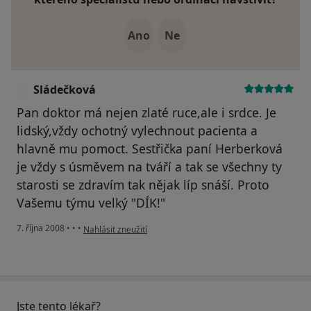
Ano
Ne
Sládečková
S
Pan doktor má nejen zlaté ruce,ale i srdce. Je
lidský,vždy ochotný vylechnout pacienta a
hlavně mu pomoct. Sestřička paní Herberková
je vždy s úsměvem na tváří a tak se všechny ty
starosti se zdravím tak nějak líp snáší. Proto
Vašemu týmu velký "DÍK!"
podle názoru uživatele Sládečková
7. října 2008
•
•
•
Nahlásit zneužití
Jste tento lékař?