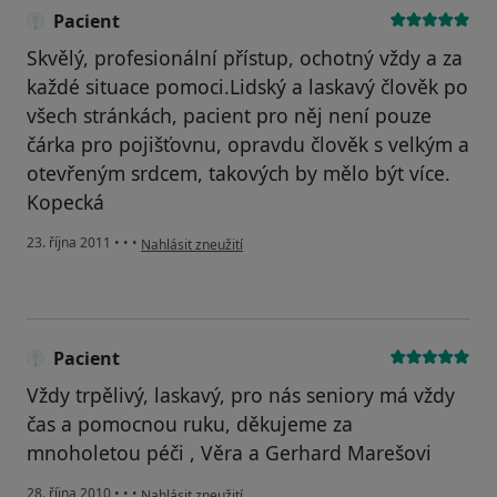
Pacient
Skvělý, profesionální přístup, ochotný vždy a za
každé situace pomoci.Lidský a laskavý člověk po
všech stránkách, pacient pro něj není pouze
čárka pro pojišťovnu, opravdu člověk s velkým a
otevřeným srdcem, takových by mělo být více.
Kopecká
podle názoru uživatele Pacient
23. října 2011
•
•
•
Nahlásit zneužití
Pacient
Vždy trpělivý, laskavý, pro nás seniory má vždy
čas a pomocnou ruku, děkujeme za
mnoholetou péči , Věra a Gerhard Marešovi
podle názoru uživatele Pacient
28. října 2010
•
•
•
Nahlásit zneužití