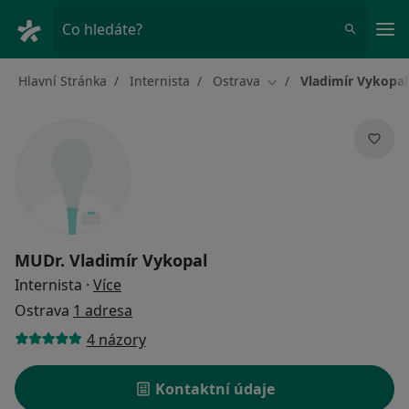
Hla
Co hledáte?
Hlavní Stránka
Internista
Ostrava
Vladimír Vykopal
Změna města
MUDr.
Vladimír Vykopal
o specializacích
Internista
·
Více
Ostrava
1 adresa
4 názory
Kontaktní údaje