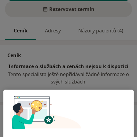
Rezervovat termín
Ceník
Adresy
Názory pacientů (4)
Ceník
Informace o službách a cenách nejsou k dispozici
Tento specialista ještě nepřidával žádné informace o
svých službách.
Adresa
Odborný lékař interní a kardiologie
Plzeňská 6,
Ostrava
70030