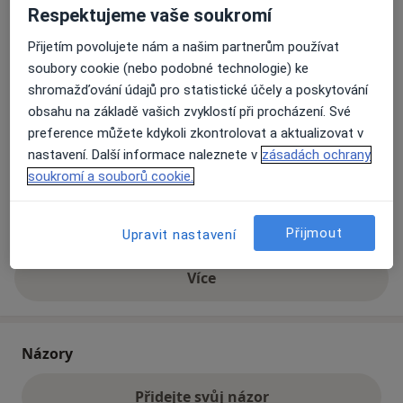
Respektujeme vaše soukromí
Přijetím povolujete nám a našim partnerům používat
Přiblížit mapu
se otevře v nové záložce
soubory cookie (nebo podobné technologie) ke
shromažďování údajů pro statistické účely a poskytování
Dostupnost
Na této adrese online kalendář není aktivní
obsahu na základě vašich zvyklostí při procházení. Své
Co mám v takové situaci udělat?
preference můžete kdykoli zkontrolovat a aktualizovat v
nastavení. Další informace naleznete v
zásadách ochrany
soukromí a souborů cookie.
Způsoby platby (soukromé návštěvy)
Na teto adrese lékař přijímá pacienty na pojišťovnu
Detaily
Přijmout
Upravit nastavení
Více
o adrese
Názory
Přidejte svůj názor