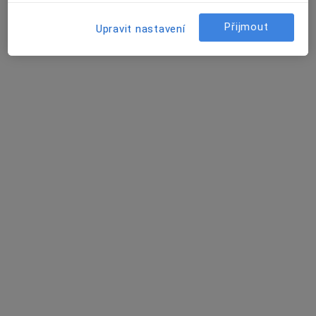
14 názorů
Přijmout
Upravit nastavení
Jihlavská 20, Brno
•
Mapa
Fakultní nemocnice Brno
Tato klinika nemá specialisty s dostupnými termíny v online kalendáři
Zobrazit profil
Vojenská Nemocnice Brno
·
Více
Hematolog, Chirurg, Dermatolog
6 názorů