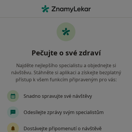
Hla
Hematolog • Brno-Bohunice, Brno, jihomoravský
Filtry
Mapa
Hematolog, Brno-Bohunice, Brno
Pečujte o své zdraví
Jak řadíme výsledky vyhledávání?
Najděte nejlepšího specialistu a objednejte si
návštěvu. Stáhněte si aplikaci a získejte bezplatný
Jakou pojišťovnu máte?
přístup k všem funkcím připraveným pro vás:
Zdravotní pojišťovna ministerstva vnitra ČR
O
Snadno spravujte své návštěvy
Odesílejte zprávy svým specialistům
Dostávejte připomenutí o návštěvě