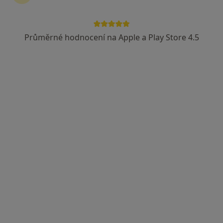
Průměrné hodnocení na Apple a Play Store 4.5
Prof. MUDr. Jiří Vorlíček
Hematolog, Onkolog
11 názorů
Jihlavská 20, Brno
•
Mapa
Fakultní nemocnice, Brno - Bohunice
Tento specialista nenabízí online rezervaci termínu na této adrese.
Rezervovat termín