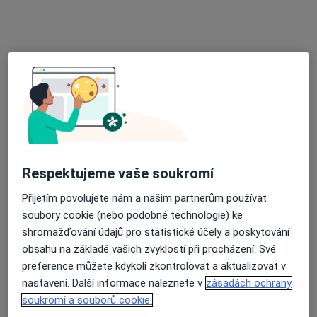
Poliklinika Zahradníkova
·
Více
Hematolog, Alergolog, Chirurg
110 názorů
Zahradníkova 494/2, Brno
•
Mapa
Poliklinika Zahradníkova
Tato klinika nemá specialisty s dostupnými termíny v online kalendáři
Zobrazit profil
Respektujeme vaše soukromí
Přijetím povolujete nám a našim partnerům používat
soubory cookie (nebo podobné technologie) ke
shromažďování údajů pro statistické účely a poskytování
obsahu na základě vašich zvyklostí při procházení. Své
preference můžete kdykoli zkontrolovat a aktualizovat v
nastavení. Další informace naleznete v
zásadách ochrany
Fakultní nemocnice Brno
soukromí a souborů cookie.
·
Více
Hematolog, Chirurg, Dermatolog