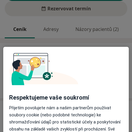
Rezervovat termín
Ceník
Adresy
Názory pacientů (2)
Ceník
Informace o službách a cenách nejsou k dispozici
Tento specialista ještě nepřidával žádné informace o
svých službách.
Respektujeme vaše soukromí
Přijetím povolujete nám a našim partnerům používat
Adresa
soubory cookie (nebo podobné technologie) ke
shromažďování údajů pro statistické účely a poskytování
Fakultní nemocnice Brno
obsahu na základě vašich zvyklostí při procházení. Své
Jihlavská 20,
Brno-Bohunice
,
Brno
625 00