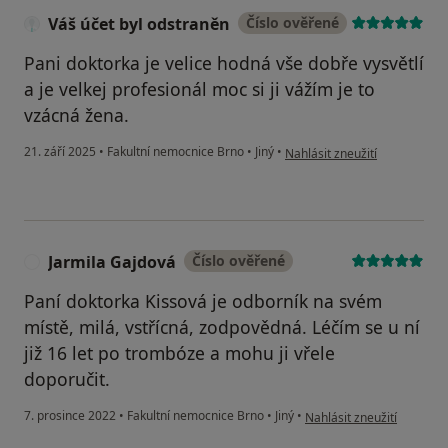
Váš účet byl odstraněn
Číslo ověřené
Pani doktorka je velice hodná vše dobře vysvětlí
a je velkej profesionál moc si ji vážím je to
vzácná žena.
podle názoru uživatele Váš ú
21. září 2025
•
Fakultní nemocnice Brno
•
Jiný
•
Nahlásit zneužití
Jarmila Gajdová
Číslo ověřené
J
Paní doktorka Kissová je odborník na svém
místě, milá, vstřícná, zodpovědná. Léčím se u ní
již 16 let po trombóze a mohu ji vřele
doporučit.
podle názoru uživatele Ja
7. prosince 2022
•
Fakultní nemocnice Brno
•
Jiný
•
Nahlásit zneužití