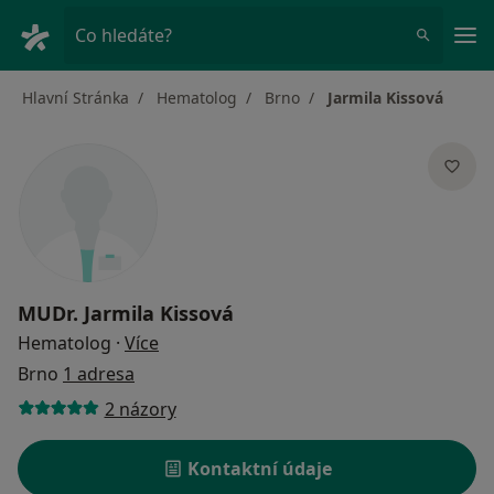
Hla
Co hledáte?
Hlavní Stránka
Hematolog
Brno
Jarmila Kissová
MUDr.
Jarmila Kissová
o specializacích
Hematolog
·
Více
Brno
1 adresa
2 názory
Kontaktní údaje