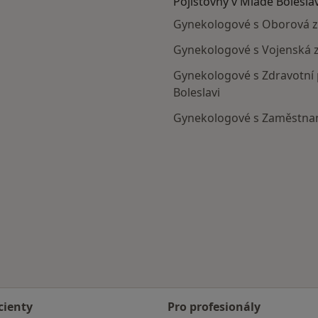
Pojišťovny v Mladé Boleslav
Gynekologové s Oborová zd
Gynekologové s Vojenská zd
Gynekologové s Zdravotní p
Boleslavi
Gynekologové s Zaměstnane
avi
cienty
Pro profesionály