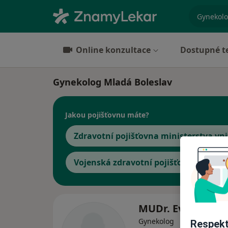
specializ
Online konzultace
Dostupné t
Gynekolog Mladá Boleslav
Jakou pojišťovnu máte?
Zdravotní pojišťovna ministerstva vni
Vojenská zdravotní pojišťovna ČR
MUDr. Eva Novot
Gynekolog
Respekt