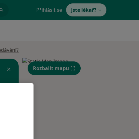
Přihlásit se
Jste lékař?
edávání?
Rozbalit mapu
Po
Út
St
10 Srpen
11 Srpen
12 Srpen