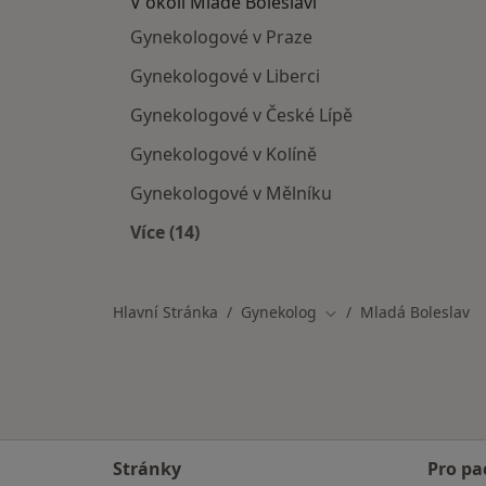
V okolí Mladé Boleslavi
Gynekologové v Praze
Gynekologové v Liberci
Gynekologové v České Lípě
Gynekologové v Kolíně
Gynekologové v Mělníku
Více (14)
Více v kategorii: V okolí Mladé Bolesl
Hlavní Stránka
Gynekolog
Mladá Boleslav
Změna města
Stránky
Pro pa