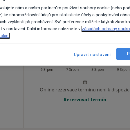
ovolujete nám a našim partnerům používat soubory cookie (nebo po
Online rezervace termínu není k dispozic
e) ke shromažďování údajů pro statistické účely a poskytování obs
ich zvyklostí při procházení. Své preference můžete kdykoli zkontro
Rezervovat termín
t v nastavení. Další informace naleznete v
zásadách ochrany soukr
okie.
P
Upravit nastavení
Dnes
Zítra
So
Ne
6 Srpen
7 Srpen
8 Srpen
9 Srpen
Online rezervace termínu není k dispozic
Rezervovat termín