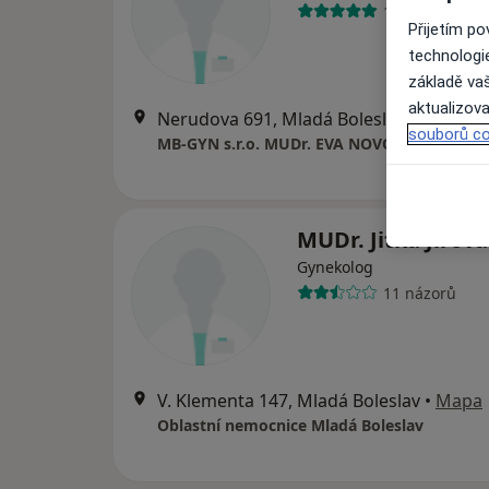
14 názorů
Přijetím p
technologi
základě vaš
aktualizova
Nerudova 691, Mladá Boleslav
•
Mapa
souborů co
MB-GYN s.r.o. MUDr. EVA NOVOTNÁ
MUDr. Jitka Jírová
Gynekolog
11 názorů
V. Klementa 147, Mladá Boleslav
•
Mapa
Oblastní nemocnice Mladá Boleslav