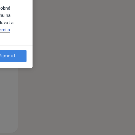
dobné
i
ahu na
lovat a
omí a
řijmout
Po
Út
St
10 Srpen
11 Srpen
12 Srpen
i