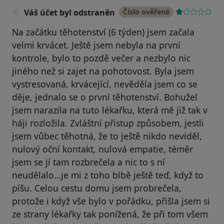
Váš účet byl odstraněn
Číslo ověřené
Na začátku těhotenství (6 týden) jsem začala
velmi krvácet. Ještě jsem nebyla na první
kontrole, bylo to pozdě večer a nezbylo nic
jiného než si zajet na pohotovost. Byla jsem
vystresovaná, krvácející, nevěděla jsem co se
děje, jednalo se o první těhotenství. Bohužel
jsem narazila na tuto lékařku, která mě již tak v
háji rozložila. Zvláštní přistup způsobem, jestli
jsem vůbec těhotná, že to ještě nikdo neviděl,
nulový oční kontakt, nulová empatie, téměr
jsem se jí tam rozbrečela a nic to s ní
neudělalo…je mi z toho blbě ještě teď, když to
píšu. Celou cestu domu jsem probrečela,
protože i když vše bylo v pořádku, přišla jsem si
ze strany lékařky tak ponížená, že při tom všem