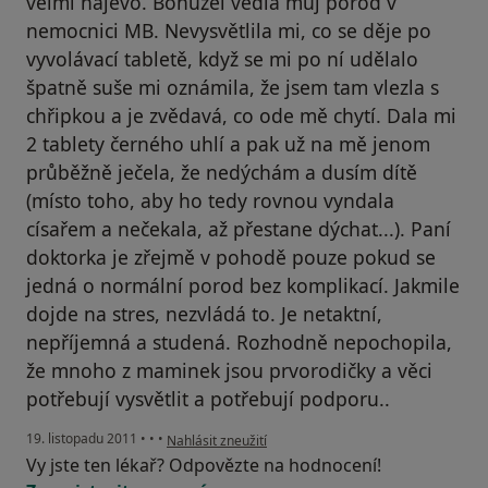
velmi najevo. Bohužel vedla můj porod v
nemocnici MB. Nevysvětlila mi, co se děje po
vyvolávací tabletě, když se mi po ní udělalo
špatně suše mi oznámila, že jsem tam vlezla s
chřipkou a je zvědavá, co ode mě chytí. Dala mi
2 tablety černého uhlí a pak už na mě jenom
průběžně ječela, že nedýchám a dusím dítě
(místo toho, aby ho tedy rovnou vyndala
císařem a nečekala, až přestane dýchat...). Paní
doktorka je zřejmě v pohodě pouze pokud se
jedná o normální porod bez komplikací. Jakmile
dojde na stres, nezvládá to. Je netaktní,
nepříjemná a studená. Rozhodně nepochopila,
že mnoho z maminek jsou prvorodičky a věci
potřebují vysvětlit a potřebují podporu..
podle názoru uživatele Váš účet byl odstraněn
19. listopadu 2011
•
•
•
Nahlásit zneužití
Vy jste ten lékař? Odpovězte na hodnocení!