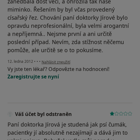
zanedbala dost věcí, a ohrozila tak naše
miminko. Řešením by byl včas provedený
císařský řez. Chování paní doktorky Jírové bylo
opravdu neprofesionální, byla velmi arogantní
a nepříjemná.. Nejsme první a ani určitě
poslední případ. Nevím, zda stížnost něčemu
pomůže, ale určitě se o to pokusíme.
podle názoru uživatele Váš účet byl odstraněn
12. ledna 2012
•
•
•
Nahlásit zneužití
Vy jste ten lékař? Odpovězte na hodnocení!
Zaregistrujte se nyní
Váš účet byl odstraněn
Paní doktorka Jírová je studená jak psí čumák,
pacientky jí absolutně nezajímají a dává jim to