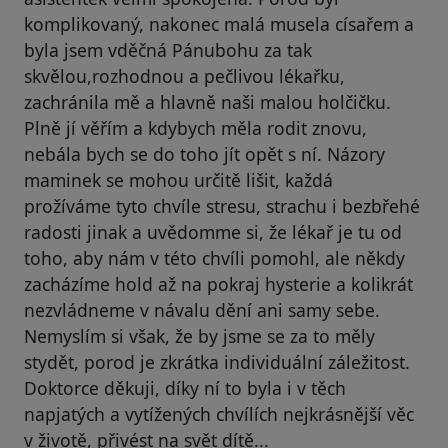
komplikovaný, nakonec malá musela císařem a
byla jsem vděčná Pánubohu za tak
skvělou,rozhodnou a pečlivou lékařku,
zachránila mě a hlavně naši malou holčičku.
Plně jí věřím a kdybych měla rodit znovu,
nebála bych se do toho jít opět s ní. Názory
maminek se mohou určitě lišit, každá
prožíváme tyto chvíle stresu, strachu i bezbřehé
radosti jinak a uvědomme si, že lékař je tu od
toho, aby nám v této chvíli pomohl, ale někdy
zacházíme hold až na pokraj hysterie a kolikrát
nezvládneme v návalu dění ani samy sebe.
Nemyslím si však, že by jsme se za to měly
stydět, porod je zkrátka individuální záležitost.
Doktorce děkuji, díky ní to byla i v těch
napjatých a vytížených chvílích nejkrásnější věc
v životě, přivést na svět dítě...