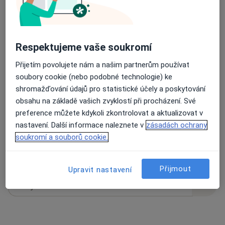
11 názorů
Respektujeme vaše soukromí
Přijetím povolujete nám a našim partnerům používat
Recenze pacientů jsou pro nás důležité.
soubory cookie (nebo podobné technologie) ke
Specialisté nemají možnost zaplatit za
shromažďování údajů pro statistické účely a poskytování
odstranění nebo změnu recenze pacienta.
obsahu na základě vašich zvyklostí při procházení. Své
Další informace o názorech
Další informace.
preference můžete kdykoli zkontrolovat a aktualizovat v
nastavení. Další informace naleznete v
zásadách ochrany
soukromí a souborů cookie.
Přijmout
Upravit nastavení
Hledejte v názorech