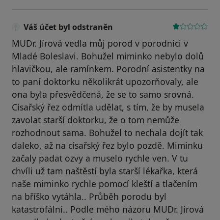
Váš účet byl odstraněn
MUDr. Jírová vedla můj porod v porodnici v
Mladé Boleslavi. Bohužel miminko nebylo dolů
hlavičkou, ale ramínkem. Porodní asistentky na
to paní doktorku několikrát upozorňovaly, ale
ona byla přesvědčená, že se to samo srovná.
Císařský řez odmítla udělat, s tím, že by musela
zavolat starší doktorku, že o tom nemůže
rozhodnout sama. Bohužel to nechala dojít tak
daleko, až na císařský řez bylo pozdě. Miminku
začaly padat ozvy a muselo rychle ven. V tu
chvíli už tam naštěstí byla starší lékařka, která
naše miminko rychle pomocí kleští a tlačením
na bříško vytáhla.. Průběh porodu byl
katastrofální.. Podle mého názoru MUDr. Jírová