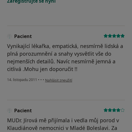
Zaregistrujte se nyní
Pacient
Vynikající lékařka, empatická, nesmírně lidská a
plná porozumnění a snahy vysvětlit vše do
nejmenších detailů. Navíc nesmírně jemná a
citlivá .Mohu jen doporučit !!
podle názoru uživatele Pacient
14. listopadu 2011
•
•
•
Nahlásit zneužití
Pacient
MUDr. Jírová mě přijímala i vedla můj porod v
Klaudiánově nemocnici v Mladé Boleslavi. Za