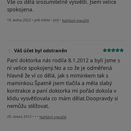
Vše co dělá srozumitelně vysvětlí. Jsem velice
spokojena.
podle názoru uživatele K.B.
19. ledna 2022
•
jiné místo
•
Jiný
•
Nahlásit zneužití
Váš účet byl odstraněn
Paní doktorka nás rodila 8.1.2012 a byli jsme s
ní velice spokojený.No a co že je odměřená
hlavně že ví co dělá, jak s miminkem tak s
maminkou.Špatně jsem tlačila a měla slabý
kontrakce a paní doktorka mi pořád dokola v
klidu vysvětlovala co mám dělat.Doopravdy si
nemůžu stěžovat.
podle názoru uživatele Váš účet byl odstraněn
20. února 2012
•
•
•
Nahlásit zneužití