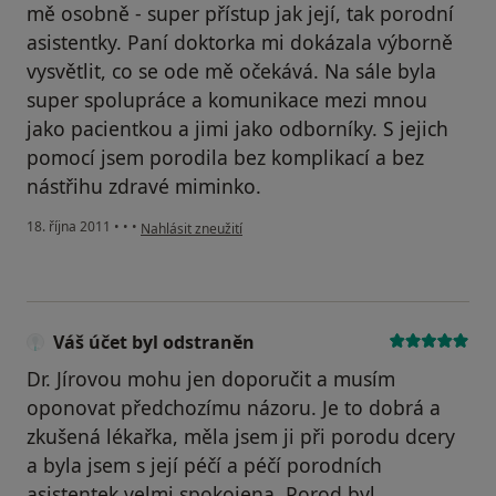
mě osobně - super přístup jak její, tak porodní
asistentky. Paní doktorka mi dokázala výborně
vysvětlit, co se ode mě očekává. Na sále byla
super spolupráce a komunikace mezi mnou
jako pacientkou a jimi jako odborníky. S jejich
pomocí jsem porodila bez komplikací a bez
nástřihu zdravé miminko.
podle názoru uživatele Pacient
18. října 2011
•
•
•
Nahlásit zneužití
Váš účet byl odstraněn
Dr. Jírovou mohu jen doporučit a musím
oponovat předchozímu názoru. Je to dobrá a
zkušená lékařka, měla jsem ji při porodu dcery
a byla jsem s její péčí a péčí porodních
asistentek velmi spokojena. Porod byl