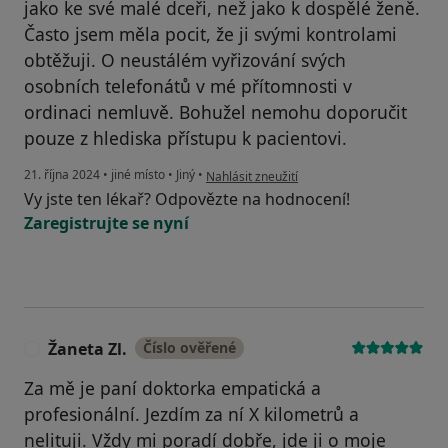
jako ke své malé dceři, než jako k dospělé ženě.
Často jsem měla pocit, že ji svými kontrolami
obtěžuji. O neustálém vyřizování svých
osobních telefonátů v mé přítomnosti v
ordinaci nemluvě. Bohužel nemohu doporučit
pouze z hlediska přístupu k pacientovi.
podle názoru uživatele T.S.
21. října 2024
•
jiné místo
•
Jiný
•
Nahlásit zneužití
Vy jste ten lékař? Odpovězte na hodnocení!
Zaregistrujte se nyní
Žaneta Zl.
Číslo ověřené
Ž
Za mě je paní doktorka empatická a
profesionální. Jezdím za ní X kilometrů a
nelituji. Vždy mi poradí dobře, jde ji o moje