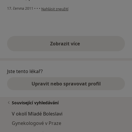
podle názoru uživatele Váš účet byl odstraněn
17. června 2011
•
•
•
Nahlásit zneužití
Zobrazit více
výše uvedené názory
Jste tento lékař?
Upravit nebo spravovat profil
Související vyhledávání
V okolí Mladé Boleslavi
Gynekologové v Praze