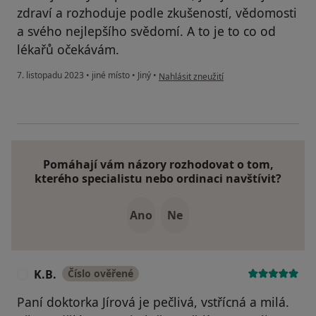
zdraví a rozhoduje podle zkušeností, vědomosti
a svého nejlepšího svědomí. A to je to co od
lékařů očekávám.
podle názoru uživatele Žaneta Zl.
7. listopadu 2023
•
jiné místo
•
Jiný
•
Nahlásit zneužití
Pomáhají vám názory rozhodovat o tom,
kterého specialistu nebo ordinaci navštívit?
Ano
Ne
K.B.
Číslo ověřené
K
Paní doktorka Jírová je pečlivá, vstřícná a milá.