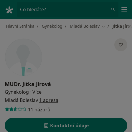
Hla
Co hledáte?
Hlavní Stránka
Gynekolog
Mladá Boleslav
Jitka Jíro
Změna města
MUDr.
Jitka Jírová
o specializacích
Gynekolog
·
Více
Mladá Boleslav
1 adresa
11 názorů
Kontaktní údaje