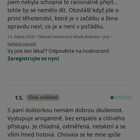
jsem nebyla schopná to racionálně přejít…
tohle by se nemělo dít. Obzvlášť když jde o
první těhotenství, které je v začátku a žena
opravdu neví, co je a není v pořádku.
13. dubna 2026
•
Oblastní nemocnice Mladá Boleslav
•
Jiný
•
podle názoru uživatele Váš účet byl odstraněn
Nahlásit zneužití
Vy jste ten lékař? Odpovězte na hodnocení!
Zaregistrujte se nyní
T.S.
Číslo ověřené
T
S paní doktorkou nemám dobrou zkušenost.
Vystupuje arogantně, bez empatie a citlivého
přístupu. Je chladná, odměřená, netaktní a se
vším hned hotová. Chovala se ke mne spíše