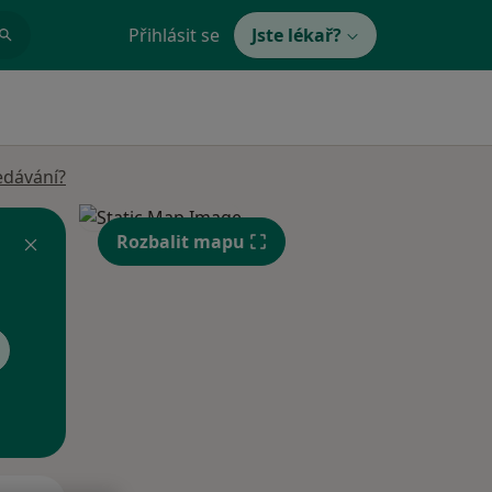
Přihlásit se
Jste lékař?
edávání?
Rozbalit mapu