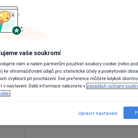
ková
Dnes
Zítra
Ne
Po
7 Srpen
8 Srpen
9 Srpen
10 Srpe
Online rezervace termínu není k dispozic
Rezervovat termín
ujeme vaše soukromí
Gastroenterologická ambulance - přijímáme nové pacienty
ovolujete nám a našim partnerům používat soubory cookie (nebo po
e) ke shromažďování údajů pro statistické účely a poskytování obs
ich zvyklostí při procházení. Své preference můžete kdykoli zkontro
žga
Dnes
Zítra
Ne
Po
t v nastavení. Další informace naleznete v
zásadách ochrany soukr
7 Srpen
8 Srpen
9 Srpen
10 Srpe
·
Více
ta
okie.
Online rezervace termínu není k dispozic
P
Upravit nastavení
Rezervovat termín