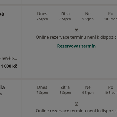
vá
Dnes
Zítra
Ne
Po
7 Srpen
8 Srpen
9 Srpen
10 Srpe
Online rezervace termínu není k dispozic
Rezervovat termín
Gastroenterologická ambulance - přijímáme nové pacienty
 1 000 kč
la
Dnes
Zítra
Ne
Po
7 Srpen
8 Srpen
9 Srpen
10 Srpe
ta
Online rezervace termínu není k dispozic