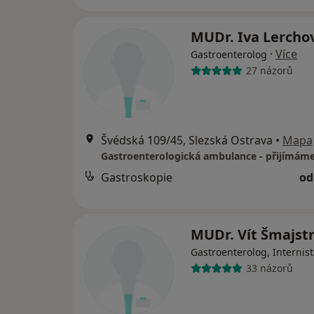
MUDr. Iva Lercho
·
Více
Gastroenterolog
27 názorů
Švédská 109/45, Slezská Ostrava
•
Mapa
Gastroskopie
od
MUDr. Vít Šmajstr
Gastroenterolog, Internis
33 názorů