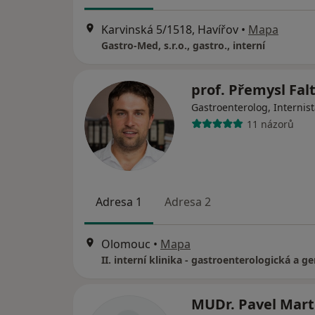
Karvinská 5/1518, Havířov
•
Mapa
Gastro-Med, s.r.o., gastro., interní
prof. Přemysl Fal
Gastroenterolog, Internis
11 názorů
Adresa 1
Adresa 2
Olomouc
•
Mapa
MUDr. Pavel Mar