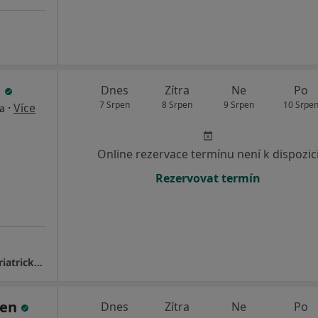
t
Dnes
Zítra
Ne
Po
7 Srpen
8 Srpen
9 Srpen
10 Srpe
·
Více
ta
Online rezervace termínu není k dispozic
Rezervovat termín
II. interní klinika - gastroenterologická a geriatrická, Fakultní nemocnice Olomouc
ten
Dnes
Zítra
Ne
Po