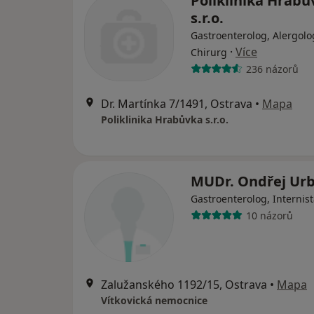
Poliklinika Hrabů
s.r.o.
Gastroenterolog, Alergolo
·
Více
Chirurg
236 názorů
Dr. Martínka 7/1491, Ostrava
•
Mapa
Poliklinika Hrabůvka s.r.o.
MUDr. Ondřej Ur
Gastroenterolog, Internis
10 názorů
Zalužanského 1192/15, Ostrava
•
Mapa
Vítkovická nemocnice