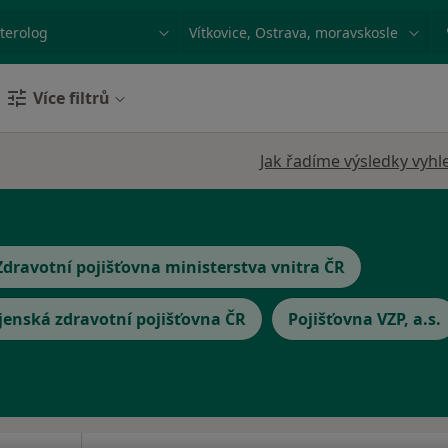
ace, nemoc nebo příjmení
Město nebo region
Více filtrů
Jak řadíme výsledky vyhl
Zdravotní pojišťovna ministerstva vnitra ČR
jenská zdravotní pojišťovna ČR
Pojišťovna VZP, a.s.