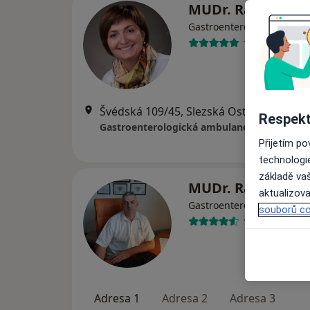
MUDr. Radka Koš
·
Více
Gastroenterolog
186 názorů
Švédská 109/45, Slezská Ostrava
•
Mapa
Respekt
Přijetím p
technologi
základě vaš
MUDr. Radim Bu
aktualizova
Gastroenterolog, Internis
souborů co
141 názorů
Adresa 1
Adresa 2
Adresa 3