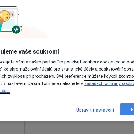
n
Dnes
Zítra
Po
Út
8 Srpen
9 Srpen
10 Srpen
11 Srpe
Online rezervace termínu není k dispozic
Rezervovat termín
ujeme vaše soukromí
ovolujete nám a našim partnerům používat soubory cookie (nebo po
e) ke shromažďování údajů pro statistické účely a poskytování obs
ich zvyklostí při procházení. Své preference můžete kdykoli zkontro
nerová
Dnes
Zítra
Po
Út
t v nastavení. Další informace naleznete v
zásadách ochrany soukr
8 Srpen
9 Srpen
10 Srpen
11 Srpe
okie.
Online rezervace termínu není k dispozic
P
Upravit nastavení
Rezervovat termín