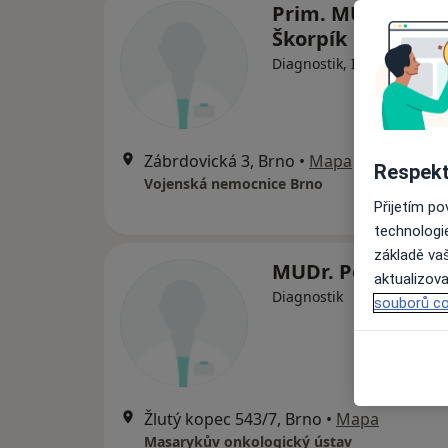
Prim. MUDr. Mila
Škorpík
Diagnostik, Internista
Zábrdovická 3, Brno
•
Mapa
Respekt
Vojenská nemocnice Brno
Přijetím p
technologi
základě vaš
MUDr. Petra Hüb
aktualizova
Diagnostik
souborů co
Žlutý kopec 543/7, Brno
•
Mapa
Masarykův onkologický ústav