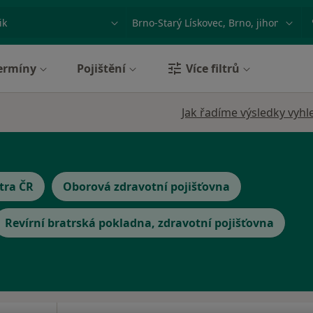
ace, nemoc nebo příjmení
Město nebo region
ermíny
Pojištění
Více filtrů
Jak řadíme výsledky vyhl
tra ČR
Oborová zdravotní pojišťovna
Revírní bratrská pokladna, zdravotní pojišťovna