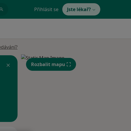
Přihlásit se
Jste lékař?
edávání?
Rozbalit mapu