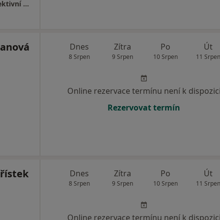
Medica Aesthetica - plastická chirurgie, korektivní dermatologie, laserová terapie
lanová
Dnes
Zítra
Po
Út
8 Srpen
9 Srpen
10 Srpen
11 Srpe
Online rezervace termínu není k dispozic
Rezervovat termín
řístek
Dnes
Zítra
Po
Út
8 Srpen
9 Srpen
10 Srpen
11 Srpe
Online rezervace termínu není k dispozic