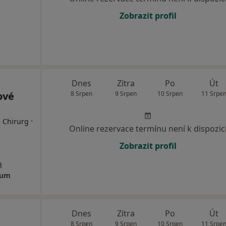
Zobrazit profil
Dnes
Zítra
Po
Út
ové
8 Srpen
9 Srpen
10 Srpen
11 Srpe
·
, Chirurg
Online rezervace termínu není k dispozic
Zobrazit profil
a
rum
Dnes
Zítra
Po
Út
8 Srpen
9 Srpen
10 Srpen
11 Srpe