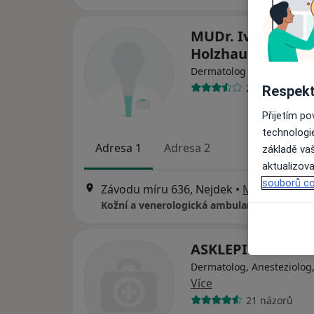
MUDr. Ivana
Holzhauserová
Dermatolog
24 názorů
Respekt
Přijetím p
technologi
Adresa 1
Adresa 2
základě vaš
aktualizova
souborů co
Závodu míru 636, Nejdek
•
Mapa
Kožní a venerologická ambulance
ASKLEPION
Dermatolog, Anesteziolog
Více
21 názorů