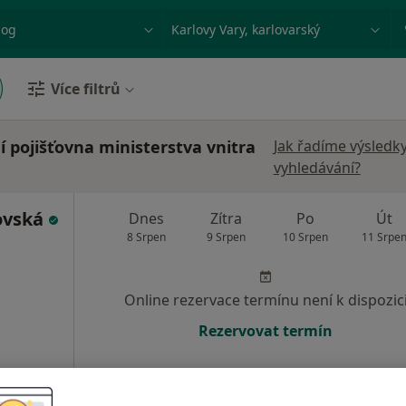
ace, nemoc nebo příjmení
Město nebo region
Více filtrů
 pojišťovna ministerstva vnitra
Jak řadíme výsledk
vyhledávání?
ovská
Dnes
Zítra
Po
Út
8 Srpen
9 Srpen
10 Srpen
11 Srpe
Online rezervace termínu není k dispozic
Rezervovat termín