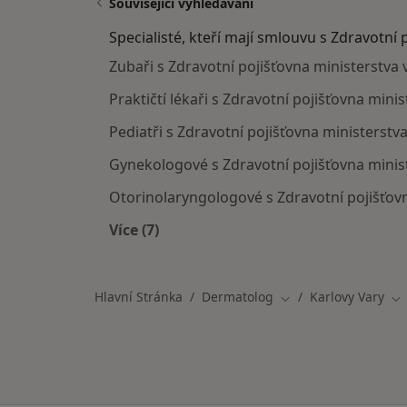
Související vyhledávání
Specialisté, kteří mají smlouvu s Zdravotní 
Zubaři s Zdravotní pojišťovna ministerstva 
Praktičtí lékaři s Zdravotní pojišťovna mini
Pediatři s Zdravotní pojišťovna ministerstv
Gynekologové s Zdravotní pojišťovna minist
Otorinolaryngologové s Zdravotní pojišťovn
Více (7)
Více v kategorii: Specialisté, kteří m
Hlavní Stránka
Dermatolog
Karlovy Vary
Změna města
Zm