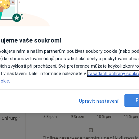
Dnes
Zítra
Po
Út
8 Srpen
9 Srpen
10 Srpen
11 Srpe
ujeme vaše soukromí
Online rezervace termínu není k dispozic
ovolujete nám a našim partnerům používat soubory cookie (nebo po
Rezervovat termín
e) ke shromažďování údajů pro statistické účely a poskytování obs
ich zvyklostí při procházení. Své preference můžete kdykoli zkontro
t v nastavení. Další informace naleznete v
zásadách ochrany soukr
okie.
P
Upravit nastavení
Dnes
Zítra
Po
Út
8 Srpen
9 Srpen
10 Srpen
11 Srpe
·
, Chirurg
Online rezervace termínu není k dispozic