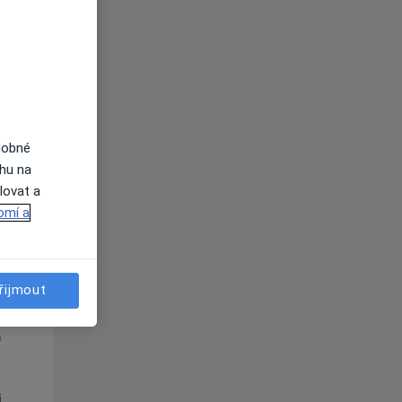
St
Čt
Pá
n
12 Srpen
13 Srpen
14 Srpen
i
dobné
ahu na
lovat a
omí a
řijmout
St
Čt
Pá
n
12 Srpen
13 Srpen
14 Srpen
i