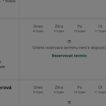
 1313/8, Karlovy Vary
•
Mapa
Dnes
Zítra
Po
Út
8 Srpen
9 Srpen
10 Srpen
11 Srpe
Online rezervace termínu není k dispozic
Rezervovat termín
a
rum
erová
Dnes
Zítra
Po
Út
8 Srpen
9 Srpen
10 Srpen
11 Srpe