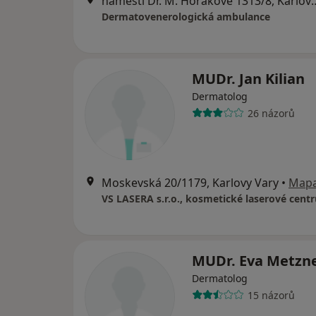
náměstí Dr. M. Horákové
Dermatovenerologická ambulance
MUDr. Jan Kilian
Dermatolog
26 názorů
Moskevská 20/1179, Karlovy Vary
•
Map
VS LASERA s.r.o., kosmetické laserové cent
MUDr. Eva Metzn
Dermatolog
15 názorů