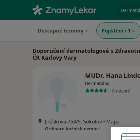
specializ
Dostupné termíny
Pojištění
•
1
Doporučení dermatologové s Zdravotní
ČR Karlovy Vary
MUDr. Hana Lind
Dermatolog
18 názorů
Jiráskova 763/9, Sokolov
•
Mapa
Ordinace kožních nemocí