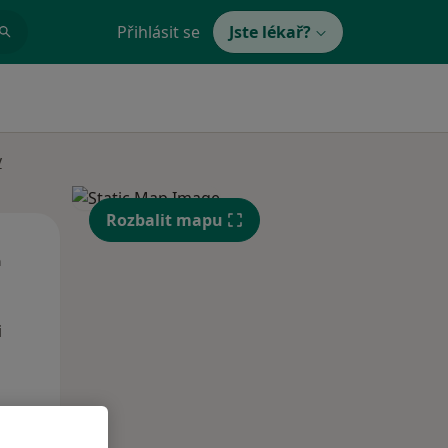
Přihlásit se
Jste lékař?
y
Rozbalit mapu
St
Čt
Pá
n
12 Srpen
13 Srpen
14 Srpen
i