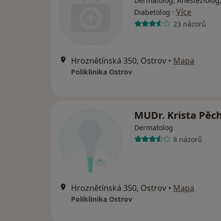
Dermatolog, Anesteziolog
·
Více
Diabetolog
23 názorů
Hroznětínská 350, Ostrov
•
Mapa
Poliklinika Ostrov
MUDr. Krista Pěc
Dermatolog
8 názorů
Hroznětínská 350, Ostrov
•
Mapa
Poliklinika Ostrov