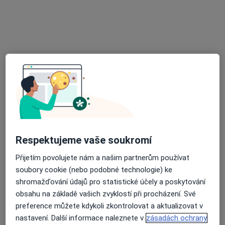
·
Více
Zubař
3 názory
Hlinky 112a, Brno
•
Mapa
Stomatologické centrum Diente
Tento specialista nenabízí online rezervaci termínu na této adrese.
Rezervovat termín
Respektujeme vaše soukromí
Přijetím povolujete nám a našim partnerům používat
soubory cookie (nebo podobné technologie) ke
shromažďování údajů pro statistické účely a poskytování
obsahu na základě vašich zvyklostí při procházení. Své
MUDr. Vladan Vondráček
preference můžete kdykoli zkontrolovat a aktualizovat v
·
Více
Zubař
nastavení. Další informace naleznete v
zásadách ochrany
17 názorů