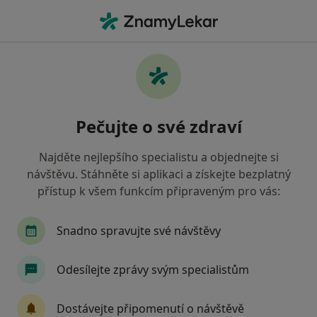
Hla
Zubař • Dolní Kounice, jihomoravský
Filtry
Mapa
Zubař Dolní Kounice
Pečujte o své zdraví
Jak řadíme výsledky vyhledávání?
Najděte nejlepšího specialistu a objednejte si
návštěvu. Stáhněte si aplikaci a získejte bezplatný
Jakou pojišťovnu máte?
přístup k všem funkcím připraveným pro vás:
Snadno spravujte své návštěvy
Odesílejte zprávy svým specialistům
Dostávejte připomenutí o návštěvě