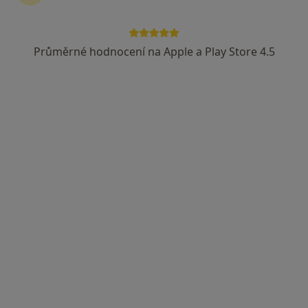
MDDr. Veronika Netopilík Kopečná
·
Více
Zubař
Průměrné hodnocení na Apple a Play Store 4.5
54 názorů
Ghegova 1, Brno
•
Mapa
Smart Dentistry
Tento specialista nenabízí online rezervaci termínu na této adrese.
Rezervovat termín
MUDr. Filip Georges