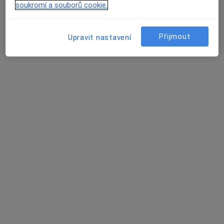
soukromí a souborů cookie.
Hlinky 112 a, Brno
•
Mapa
Vladan Vondráček
Přijmout
Upravit nastavení
Tento specialista nenabízí online rezervaci termínu na této adrese.
Rezervovat termín
MDDr. Zdeňka Balíková
·
Více
Zubař
13 názorů
Školní 680/2, Střelice
•
Mapa