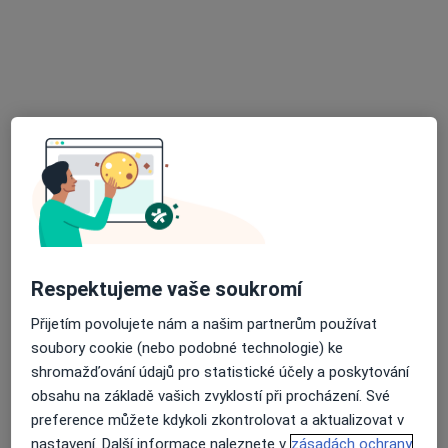
33 názorů
Krymská 1735/37, Karlovy Vary
•
Mapa
Zubní ordinace
Tento specialista nenabízí online rezervaci termínu na této adrese.
Rezervovat termín
Respektujeme vaše soukromí
Přijetím povolujete nám a našim partnerům používat
soubory cookie (nebo podobné technologie) ke
MUDr. Milan Petrisko
shromažďování údajů pro statistické účely a poskytování
Zubař
obsahu na základě vašich zvyklostí při procházení. Své
14 názorů
preference můžete kdykoli zkontrolovat a aktualizovat v
nastavení. Další informace naleznete v
zásadách ochrany