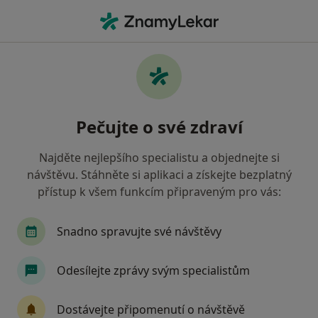
Hla
Zubař • Dalovice, karlovarský
Filtry
Mapa
Zubař Dalovice
Pečujte o své zdraví
Jak řadíme výsledky vyhledávání?
Najděte nejlepšího specialistu a objednejte si
návštěvu. Stáhněte si aplikaci a získejte bezplatný
Jakou pojišťovnu máte?
přístup k všem funkcím připraveným pro vás:
Snadno spravujte své návštěvy
Odesílejte zprávy svým specialistům
Dostávejte připomenutí o návštěvě