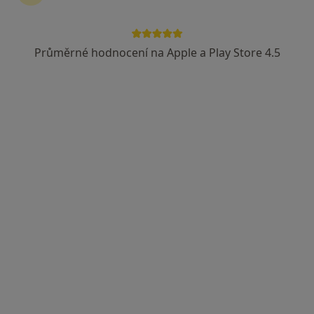
MUDr. Miroslav Podlipský
Zubař
Průměrné hodnocení na Apple a Play Store 4.5
25 názorů
Železniční 1, Karlovy Vary
•
Mapa
Praktické zubní lékařství
Tento specialista nenabízí online rezervaci termínu na této adrese.
Rezervovat termín
MUDr. Ladislav Pachta