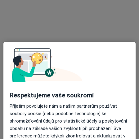
Sloupnice 188, Litomyšl
•
Mapa
Stomatologická ordinace
Tento specialista nenabízí online rezervaci termínu na této adrese.
Rezervovat termín
Respektujeme vaše soukromí
Vítek Robert
Přijetím povolujete nám a našim partnerům používat
soubory cookie (nebo podobné technologie) ke
Zubař
shromažďování údajů pro statistické účely a poskytování
Strážní 151, Lanškroun
•
Mapa
obsahu na základě vašich zvyklostí při procházení. Své
Zubní laboratoř
preference můžete kdykoli zkontrolovat a aktualizovat v