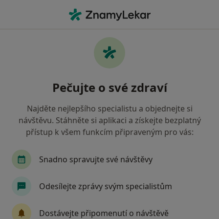
Hla
Zubař • Česká Třebová, pardubický
Filtry
• 1
Mapa
Doporučení zubaři s Oborová zdravotní
Pečujte o své zdraví
pojišťovna Česká Třebová
Jak řadíme výsledky vyhledávání?
Najděte nejlepšího specialistu a objednejte si
návštěvu. Stáhněte si aplikaci a získejte bezplatný
přístup k všem funkcím připraveným pro vás:
Snadno spravujte své návštěvy
Odesílejte zprávy svým specialistům
Dr. Oleksii Khmara
Dostávejte připomenutí o návštěvě
·
Více
Zubař