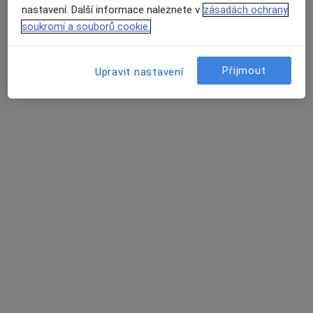
Tento specialista nenabízí online rezervaci termínu na této adrese.
nastavení. Další informace naleznete v
zásadách ochrany
soukromí a souborů cookie.
Rezervovat termín
Přijmout
Upravit nastavení
MUDr. Jiří Štancl
Zubař
23 názorů
F.V.Krejčího 405, Česká Třebová
•
Mapa
Ordinace praktického zubního lékaře
Tento specialista nenabízí online rezervaci termínu na této adrese.