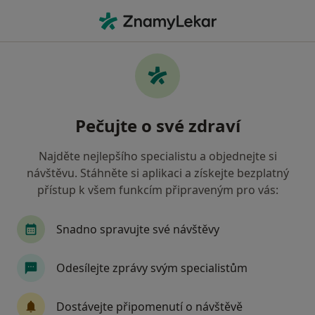
Hla
Zubař • Brandýs nad Labem-Stará Boleslav, středočeský
Filtry
• 1
Mapa
Doporučení zubaři s Zdravotní pojišťovna
Pečujte o své zdraví
ministerstva vnitra ČR Brandýs nad Labem-
Stará Boleslav
Najděte nejlepšího specialistu a objednejte si
Jak řadíme výsledky vyhledávání?
návštěvu. Stáhněte si aplikaci a získejte bezplatný
přístup k všem funkcím připraveným pro vás:
Snadno spravujte své návštěvy
Odesílejte zprávy svým specialistům
Dostávejte připomenutí o návštěvě
MUDr. Zdeněk Novák