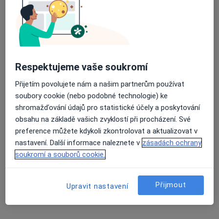
8 názorů
Štechova 27, Libiš
•
Mapa
Ordinace PL stomatologa
Tento specialista nenabízí online rezervaci termínu na této adrese.
Respektujeme vaše soukromí
Rezervovat termín
Přijetím povolujete nám a našim partnerům používat
soubory cookie (nebo podobné technologie) ke
shromažďování údajů pro statistické účely a poskytování
obsahu na základě vašich zvyklostí při procházení. Své
preference můžete kdykoli zkontrolovat a aktualizovat v
nastavení. Další informace naleznete v
zásadách ochrany
soukromí a souborů cookie.
MUDr. Tomáš Hora
Přijmout
Upravit nastavení
Zubař
12 názorů