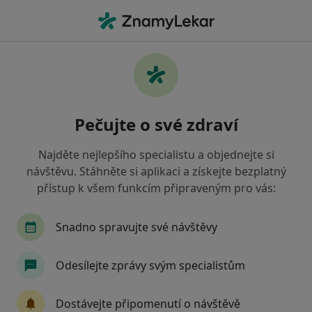
Hla
Krnov, moravskoslezský
Filtry
• 1
Mapa
Krnov
Pečujte o své zdraví
Jak řadíme výsledky vyhledávání?
Najděte nejlepšího specialistu a objednejte si
návštěvu. Stáhněte si aplikaci a získejte bezplatný
Jakého specialistu hledáte?
přístup k všem funkcím připraveným pro vás:
Internista
Praktický lékař
Snadno spravujte své návštěvy
Odesílejte zprávy svým specialistům
Dostávejte připomenutí o návštěvě