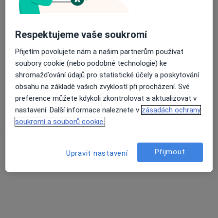
Zobrazit profil
Respektujeme vaše soukromí
Přijetím povolujete nám a našim partnerům používat
soubory cookie (nebo podobné technologie) ke
shromažďování údajů pro statistické účely a poskytování
obsahu na základě vašich zvyklostí při procházení. Své
preference můžete kdykoli zkontrolovat a aktualizovat v
nastavení. Další informace naleznete v
zásadách ochrany
soukromí a souborů cookie.
Mediekos Labor, s.r.o.
Nádražní 38/1875, Bruntál
•
Mapa
Přijmout
Upravit nastavení
Mediekos Labor, s.r.o.
Tato klinika nemá specialisty s dostupnými termíny v online kalendáři
Zobrazit profil