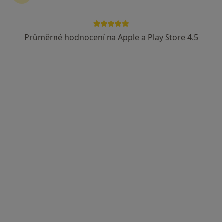
Průměrné hodnocení na Apple a Play Store 4.5
FSF dentální laboratoř s.r.o.
č.d. 198, Holasovice
•
Mapa
FSF dentální laboratoř s.r.o.
Tato klinika nemá specialisty s dostupnými termíny v online kalendáři
Zobrazit profil
Astra s.r.o., dopravní zdravot. služba