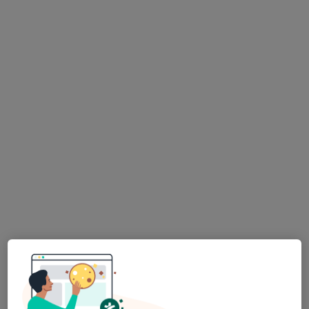
Nám. Míru 7, Město Albrechtice
•
Mapa
Astra s.r.o., dopravní zdravot. služba
Tato klinika nemá specialisty s dostupnými termíny v online kalendáři
Zobrazit profil
ProDerma s.r.o., odborný kožní lékař
Sladovnická 4/1995, Bruntál
•
Mapa
ProDerma s.r.o., odborný kožní lékař
Tato klinika nemá specialisty s dostupnými termíny v online kalendáři