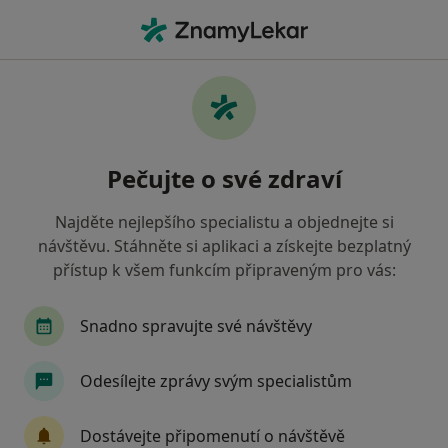
Hla
Bílina, ústecký
Filtry
• 1
Mapa
Bílina
Pečujte o své zdraví
Jak řadíme výsledky vyhledávání?
Najděte nejlepšího specialistu a objednejte si
návštěvu. Stáhněte si aplikaci a získejte bezplatný
Jakého specialistu hledáte?
přístup k všem funkcím připraveným pro vás:
Internista
Praktický lékař
Zubař
Ped
Snadno spravujte své návštěvy
Odesílejte zprávy svým specialistům
Dostávejte připomenutí o návštěvě