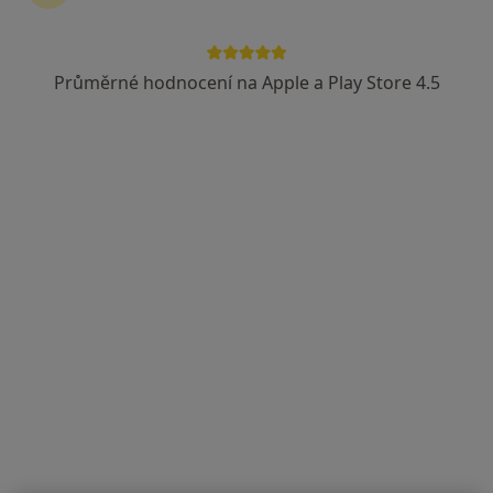
Průměrné hodnocení na Apple a Play Store 4.5
Oftex s.r.o.
Oční lékař
8 názorů
Duchcovská 53, Teplice
•
Mapa
Oftex s.r.o.
Tato klinika nemá specialisty s dostupnými termíny v online kalendáři
Zobrazit profil