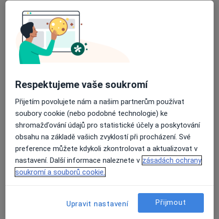
PRONATAL Medical Group
Anesteziolog, Gynekolog, Urolog
Bílinská 1509/6, Teplice
•
Mapa
PRONATAL Medical Group
Tato klinika nemá specialisty s dostupnými termíny v online kalendáři
Respektujeme vaše soukromí
Zobrazit profil
Přijetím povolujete nám a našim partnerům používat
soubory cookie (nebo podobné technologie) ke
shromažďování údajů pro statistické účely a poskytování
obsahu na základě vašich zvyklostí při procházení. Své
preference můžete kdykoli zkontrolovat a aktualizovat v
nastavení. Další informace naleznete v
zásadách ochrany
soukromí a souborů cookie.
Přijmout
Upravit nastavení
Krajská zdravotní, a.s. - Nemocnice