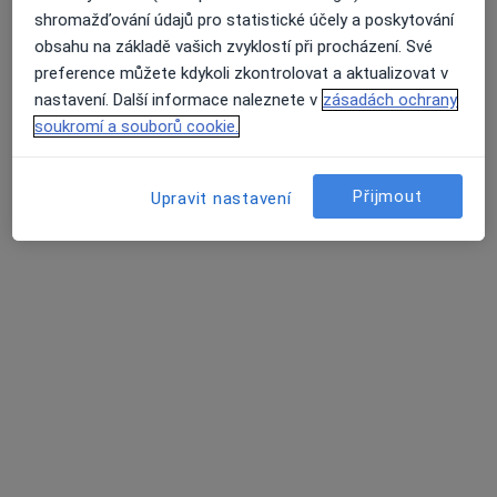
shromažďování údajů pro statistické účely a poskytování
Uromedic, s.r.o.
obsahu na základě vašich zvyklostí při procházení. Své
Tento specialista nenabízí online rezervaci termínu na této adrese.
preference můžete kdykoli zkontrolovat a aktualizovat v
nastavení. Další informace naleznete v
zásadách ochrany
Rezervovat termín
soukromí a souborů cookie.
Přijmout
Upravit nastavení
Uromedic, s.r.o.
Urolog
7 názorů
Masarykovo náměstí 692, Mnichovo Hradiště
•
Mapa
Uromedic, s.r.o.