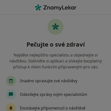
Hla
Urolog • Mnichovo Hradiště, středočeský
Filtry
• 1
Mapa
Doporučení urologové s Oborová zdravotní
Pečujte o své zdraví
pojišťovna Mnichovo Hradiště
Jak řadíme výsledky vyhledávání?
Najděte nejlepšího specialistu a objednejte si
návštěvu. Stáhněte si aplikaci a získejte bezplatný
přístup k všem funkcím připraveným pro vás:
Snadno spravujte své návštěvy
Odesílejte zprávy svým specialistům
MUDr. Martina Poršová
Dostávejte připomenutí o návštěvě
Urolog