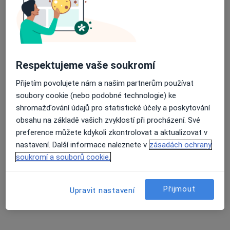
8 názorů
Československé armády 18, Hostivice
•
Mapa
Průměrné hodnocení na Apple a Play Store 4.5
ARTMEDI UPD s.r.o.
Tento specialista nenabízí online rezervaci termínu na této adrese.
Respektujeme vaše soukromí
Rezervovat termín
Přijetím povolujete nám a našim partnerům používat
soubory cookie (nebo podobné technologie) ke
shromažďování údajů pro statistické účely a poskytování
obsahu na základě vašich zvyklostí při procházení. Své
preference můžete kdykoli zkontrolovat a aktualizovat v
nastavení. Další informace naleznete v
zásadách ochrany
soukromí a souborů cookie.
Přijmout
Upravit nastavení
MUDr. Radka Kucharská
Revmatolog
12 názorů