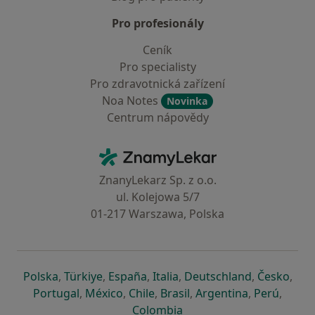
Pro profesionály
Ceník
Pro specialisty
Pro zdravotnická zařízení
Noa Notes
Novinka
Centrum nápovědy
Kontakt
ZnamyLekar - Hlavní stránka
ZnanyLekarz Sp. z o.o.
ul. Kolejowa 5/7
01-217 Warszawa, Polska
se otevře v nové záložce
se otevře v nové záložce
se otevře v nové záložce
se otevře v nové záložce
se otevře v 
se o
Polska
,
Türkiye
,
España
,
Italia
,
Deutschland
,
Česko
,
se otevře v nové záložce
se otevře v nové záložce
se otevře v nové záložce
se otevře v nové záložc
se otevře v 
se ote
Portugal
,
México
,
Chile
,
Brasil
,
Argentina
,
Perú
,
se otevře v nové záložce
Colombia