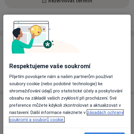
Rezervovat termín
Ceník
Adresy
Názory pacientů
Ceník
Informace o službách a cenách nejsou k dispozici
Tento specialista ještě nepřidával žádné informace o
Respektujeme vaše soukromí
svých službách.
Přijetím povolujete nám a našim partnerům používat
soubory cookie (nebo podobné technologie) ke
shromažďování údajů pro statistické účely a poskytování
obsahu na základě vašich zvyklostí při procházení. Své
Adresa
preference můžete kdykoli zkontrolovat a aktualizovat v
nastavení. Další informace naleznete v
zásadách ochrany
Poliklinika Modřany
soukromí a souborů cookie.
Soukalova 3355,
Praha
143 01