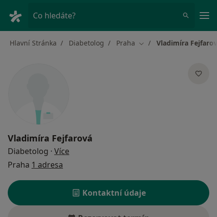
Hla
Co hledáte?
Hlavní Stránka
Diabetolog
Praha
Vladimíra Fejfaro
Změna města
Vladimíra Fejfarová
o specializacích
Diabetolog
·
Více
Praha
1 adresa
Kontaktní údaje