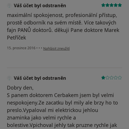
Váš účet byl odstraněn
maximální spokojenost, profesionální přístup,
prostě odborník na svém místě. Více takových
fajn PANŮ doktorů. děkuji Pane doktore Marek
Petříček
podle názoru uživatele Váš účet byl odstraněn
15. prosince 2016
•
•
•
Nahlásit zneužití
Váš účet byl odstraněn
Dobry den,
S panem doktorem Cerbakem jsem byl velmi
nespokojeny.Ze zacatku byl mily ale brzy ho to
preslo.Vypaloval mi elektrickou jehlou
znaminka jako velmi rychle a
bolestive.Vpichoval jehly tak pruzne rychle jak