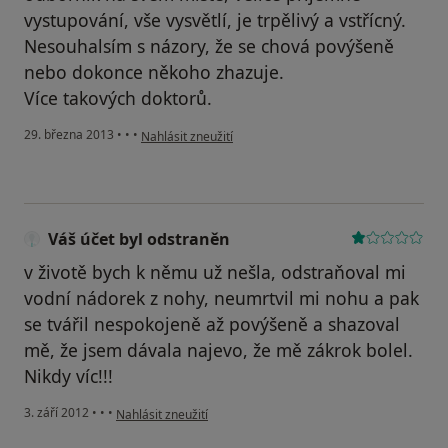
vystupování, vše vysvětlí, je trpělivý a vstřícný.
Nesouhalsím s názory, že se chová povýšeně
nebo dokonce někoho zhazuje.
Více takových doktorů.
podle názoru uživatele Váš účet byl odstraněn
29. března 2013
•
•
•
Nahlásit zneužití
Váš účet byl odstraněn
v životě bych k němu už nešla, odstraňoval mi
vodní nádorek z nohy, neumrtvil mi nohu a pak
se tvářil nespokojeně až povýšeně a shazoval
mě, že jsem dávala najevo, že mě zákrok bolel.
Nikdy víc!!!
podle názoru uživatele Váš účet byl odstraněn
3. září 2012
•
•
•
Nahlásit zneužití