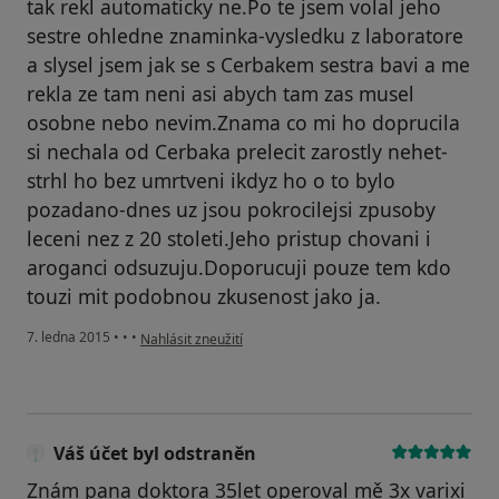
tak rekl automaticky ne.Po te jsem volal jeho
sestre ohledne znaminka-vysledku z laboratore
a slysel jsem jak se s Cerbakem sestra bavi a me
rekla ze tam neni asi abych tam zas musel
osobne nebo nevim.Znama co mi ho doprucila
si nechala od Cerbaka prelecit zarostly nehet-
strhl ho bez umrtveni ikdyz ho o to bylo
pozadano-dnes uz jsou pokrocilejsi zpusoby
leceni nez z 20 stoleti.Jeho pristup chovani i
aroganci odsuzuju.Doporucuji pouze tem kdo
touzi mit podobnou zkusenost jako ja.
podle názoru uživatele Váš účet byl odstraněn
7. ledna 2015
•
•
•
Nahlásit zneužití
Váš účet byl odstraněn
Znám pana doktora 35let operoval mě 3x varixi