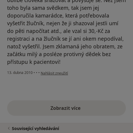
toho byla sama svědkem, tak jsem jej
doporučila kamarádce, která potřebovala
vyšetřit žlučník, nejen že ji shazoval jestli umí
do pěti napočítat atd., ale vzal si 30,-Kč za
registraci a na žlučník se jí ani okem nepodíval,
natož vyšetřil. Jsem zklamaná jeho obratem, ze
začátku milý a posléze protivný dědek bez
přístupu k pacientovi!
podle názoru uživatele Pacient
13. dubna 2010
•
•
•
Nahlásit zneužití
Zobrazit více
výše uvedené názory
Související vyhledávání