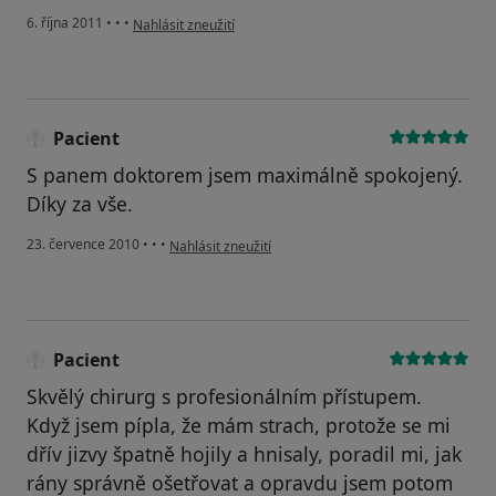
podle názoru uživatele Pacient
6. října 2011
•
•
•
Nahlásit zneužití
Pacient
S panem doktorem jsem maximálně spokojený.
Díky za vše.
podle názoru uživatele Pacient
23. července 2010
•
•
•
Nahlásit zneužití
Pacient
Skvělý chirurg s profesionálním přístupem.
Když jsem pípla, že mám strach, protože se mi
dřív jizvy špatně hojily a hnisaly, poradil mi, jak
rány správně ošetřovat a opravdu jsem potom