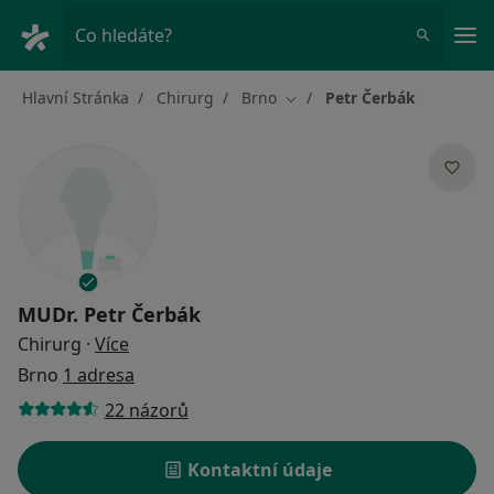
Hla
Co hledáte?
Hlavní Stránka
Chirurg
Brno
Petr Čerbák
Změna města
MUDr.
Petr Čerbák
o specializacích
Chirurg
·
Více
Brno
1 adresa
22 názorů
Kontaktní údaje