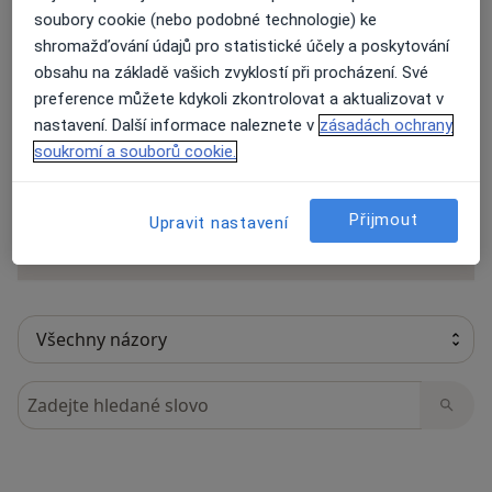
soubory cookie (nebo podobné technologie) ke
shromažďování údajů pro statistické účely a poskytování
obsahu na základě vašich zvyklostí při procházení. Své
22 názorů
preference můžete kdykoli zkontrolovat a aktualizovat v
nastavení. Další informace naleznete v
zásadách ochrany
soukromí a souborů cookie.
Recenze pacientů jsou pro nás důležité.
Specialisté nemají možnost zaplatit za
odstranění nebo změnu recenze pacienta.
Přijmout
Upravit nastavení
Další informace o názorech
Další informace.
Hledejte v názorech