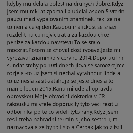
kdyby mu delala bolest na druhych dobre.Kdyz
jsem mu rekl at zpomali a udelal aspon 5 vterin
pauzu mezi vypalovanim znaminek, rekl ze na
to nema celej den.Kazdou malickost se snazi
rozdelit na co nejvickrat a za kazdou chce
penize za kazdou navstevu.To se stalo
mockrat.Potom se choval dost rypave.Jeste mi
vyrezaval znaminko v cervnu 2014.Doporucil mi
sundat stehy po 10ti dnech.Jizva se samozrejme
rozjela -to uz jsem si nechal vytahnout jinde a
to uz nesla zasit-zatahuje se jeste dnes a to
mame leden 2015.Ranu mi udelal opravdu
obrovskou.Moje obvodni doktorka v CR i
rakousku mi vrele doporucily tyto veci resit u
odbornika po te co videli tyto rany.Kdyz jsem
resil treba nahradni termin s jeho sestrou, ta
naznacovala ze by to i slo a Cerbak jak to zjistil