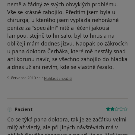
neměla žádný ze svých obvyklých problému.
Vše se krásně zahojilo. Předtím jsem byla u
chirurga, u kterého jsem vyplázla nehorázné
peníze za "speciální" nitě a léčení jakousi
lampou, stejně to hnisalo, byl to hnus a na
obličeji mám dodnes jizvu. Naopak po zákrocích
u pana doktora Čerbáka, které mě nestály snad
ani korunu navíc, se všechno zahojilo do hladka
a dnes už ani nevím, kde se vlastně řezalo.
podle názoru uživatele Pacient
9. července 2010
•
•
•
Nahlásit zneužití
Pacient
Co se týká pana doktora, tak je ze začátku velmi
milý až vlezlý, ale při jiných návštěvách má v
oblibě člověka shazovat a povyšuje se. Než jsem