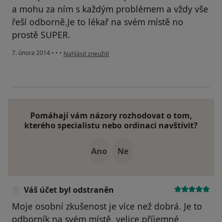
a mohu za ním s každým problémem a vždy vše
řeší odborně.Je to lékař na svém místě no
prostě SUPER.
podle názoru uživatele Váš účet byl odstraněn
7. února 2014
•
•
•
Nahlásit zneužití
Pomáhají vám názory rozhodovat o tom,
kterého specialistu nebo ordinaci navštívit?
Ano
Ne
Váš účet byl odstraněn
Moje osobní zkušenost je více než dobrá. Je to
odborník na svém místě, velice příjemné