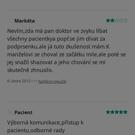
Markéta
M
Nevím,zda má pan doktor ve zvyku líbat
všechny pacientkya popř.se jim dívat za
podprsenku,ale já tuto zkušenost mám.K
manželovi se choval ze začátku mile,ale poté se
jej snažil shazovat a jeho chování se mi
skutečně zhnusilo.
podle názoru uživatele Markéta
8. února 2012
•
•
•
Nahlásit zneužití
Pacient
Výborná komunikace,přístup k
pacientu,odborné rady