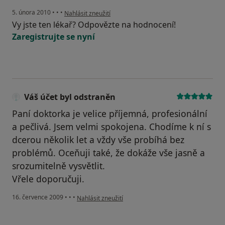
podle názoru uživatele Váš účet byl odstraněn
5. února 2010
•
•
•
Nahlásit zneužití
Vy jste ten lékař? Odpovězte na hodnocení!
Zaregistrujte se nyní
Váš účet byl odstraněn
Paní doktorka je velice příjemná, profesionální
a pečlivá. Jsem velmi spokojena. Chodíme k ní s
dcerou několik let a vždy vše probíhá bez
problémů. Oceňuji také, že dokáže vše jasně a
srozumitelně vysvětlit.
Vřele doporučuji.
podle názoru uživatele Váš účet byl odstraněn
16. července 2009
•
•
•
Nahlásit zneužití