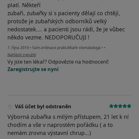
platí. Někteří
zubaři, zubařky si s pacienty dělají co chtějí,
protože je zubařských odborníků velký
nedostatek.... a pacienti jsou rádi, že je vůbec
někdo vezme. NEDOPORUČUJI !
7. října 2019
•
Sam.ordinace prakt.lékaře stomatologa
•
•
podle názoru uživatele Váš účet byl odstraněn
Nahlásit zneužití
Vy jste ten lékař? Odpovězte na hodnocení!
Zaregistrujte se nyní
Váš účet byl odstraněn
Výborná zubařka s milým přístupem, 21 let k ní
chodím a vše v naprostém pořádku ( a to
nemám zrovna výstavní chrup...)