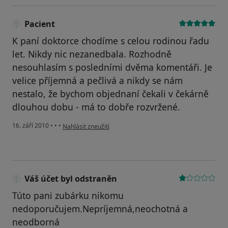
Pacient
K paní doktorce chodíme s celou rodinou řadu
let. Nikdy nic nezanedbala. Rozhodně
nesouhlasím s posledními dvěma komentáři. Je
velice příjemná a pečlivá a nikdy se nám
nestalo, že bychom objednaní čekali v čekárně
dlouhou dobu - má to dobře rozvržené.
podle názoru uživatele Pacient
16. září 2010
•
•
•
Nahlásit zneužití
Váš účet byl odstraněn
Túto pani zubárku nikomu
nedoporučujem.Nepríjemná,neochotná a
neodborná