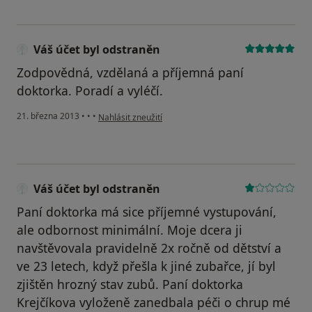
Váš účet byl odstraněn
Zodpovědná, vzdělaná a příjemná paní
doktorka. Poradí a vyléčí.
podle názoru uživatele Váš účet byl odstraněn
21. března 2013
•
•
•
Nahlásit zneužití
Váš účet byl odstraněn
Paní doktorka má sice příjemné vystupování,
ale odbornost minimální. Moje dcera ji
navštěvovala pravidelně 2x ročně od dětství a
ve 23 letech, když přešla k jiné zubařce, jí byl
zjištěn hrozný stav zubů. Paní doktorka
Krejčíkova vyloženě zanedbala péči o chrup mé