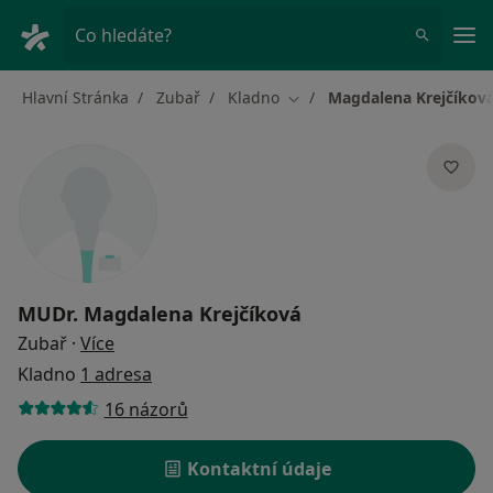
Hla
Co hledáte?
Hlavní Stránka
Zubař
Kladno
Magdalena Krejčíkov
Změna města
MUDr.
Magdalena Krejčíková
o specializacích
Zubař
·
Více
Kladno
1 adresa
16 názorů
Kontaktní údaje