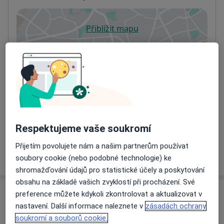
Přiblížit mapu
se otevře v nové záložce
Dostupnost
Na této adrese online kalendář není aktivní
Co mám v takové situaci udělat?
Způsoby platby (soukromé návštěvy)
Na teto adrese lékař přijímá pacienty na pojišťovnu
Detaily
Respektujeme vaše soukromí
Přijetím povolujete nám a našim partnerům používat
Více
soubory cookie (nebo podobné technologie) ke
o adrese
shromažďování údajů pro statistické účely a poskytování
obsahu na základě vašich zvyklostí při procházení. Své
preference můžete kdykoli zkontrolovat a aktualizovat v
Názory
nastavení. Další informace naleznete v
zásadách ochrany
soukromí a souborů cookie.
Přidejte svůj názor