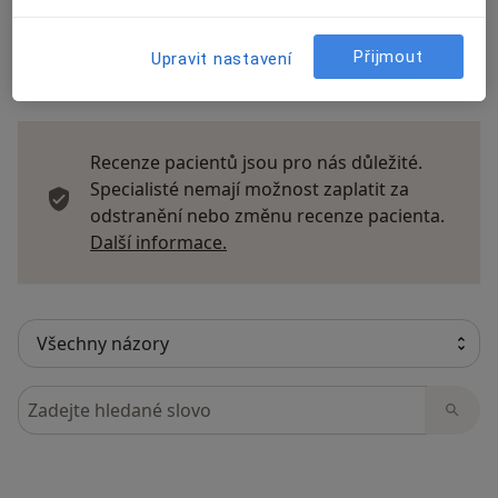
Přijmout
Upravit nastavení
16 názorů
Recenze pacientů jsou pro nás důležité.
Specialisté nemají možnost zaplatit za
odstranění nebo změnu recenze pacienta.
Další informace o názorech
Další informace.
Hledejte v názorech