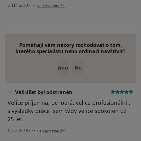
podle názoru uživatele Váš účet byl odstraněn
3. září 2013
•
•
•
Nahlásit zneužití
Pomáhají vám názory rozhodovat o tom,
kterého specialistu nebo ordinaci navštívit?
Ano
Ne
Váš účet byl odstraněn
Velice příjemná, ochotná, velice profesionální ,
s výsledky práce jsem vždy velice spokojen už
25 let.
podle názoru uživatele Váš účet byl odstraněn
1. září 2013
•
•
•
Nahlásit zneužití