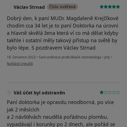
Václav Strnad
Číslo ověřené
V
Dobrý den, k paní MUDr. Magdaleně Krejčíkové
chodím cca 34 let je to paní Doktorka na úrovni
a hlavně skvělá žena která ví co má dělat kdyby
takhle i ostatní měly takový přístup na světě by
bylo lépe. S pozdravem Václav Strnad
18. července 2022
•
Sam.ordinace prakt.lékaře stomatologa
•
Jiný
•
podle názoru uživatele Václav Strnad
Nahlásit zneužití
Váš účet byl odstraněn
Paní doktorka je opravdu neodborná, po více
jak 2 měsících
a 2 návštěvách neudělá pořádnou plombu,
vypadávají i korunky po 2 dnech, ale pořád se