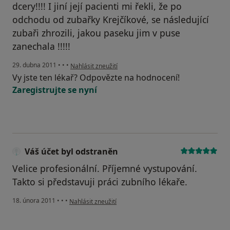
dcery!!!! I jiní její pacienti mi řekli, že po
odchodu od zubařky Krejčíkové, se následující
zubaři zhrozili, jakou paseku jim v puse
zanechala !!!!!
podle názoru uživatele Váš účet byl odstraněn
29. dubna 2011
•
•
•
Nahlásit zneužití
Vy jste ten lékař? Odpovězte na hodnocení!
Zaregistrujte se nyní
Váš účet byl odstraněn
Velice profesionální. Příjemné vystupování.
Takto si představuji práci zubního lékaře.
podle názoru uživatele Váš účet byl odstraněn
18. února 2011
•
•
•
Nahlásit zneužití