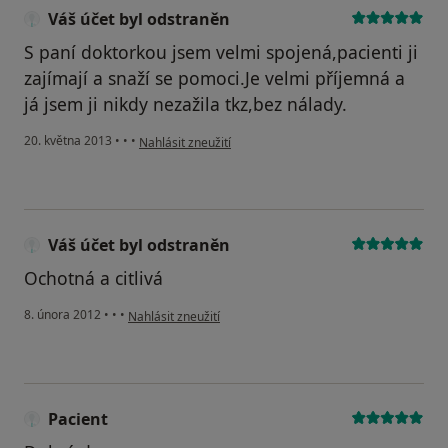
Váš účet byl odstraněn
S paní doktorkou jsem velmi spojená,pacienti ji
zajímají a snaží se pomoci.Je velmi příjemná a
já jsem ji nikdy nezažila tkz,bez nálady.
podle názoru uživatele Váš účet byl odstraněn
20. května 2013
•
•
•
Nahlásit zneužití
Váš účet byl odstraněn
Ochotná a citlivá
podle názoru uživatele Váš účet byl odstraněn
8. února 2012
•
•
•
Nahlásit zneužití
Pacient