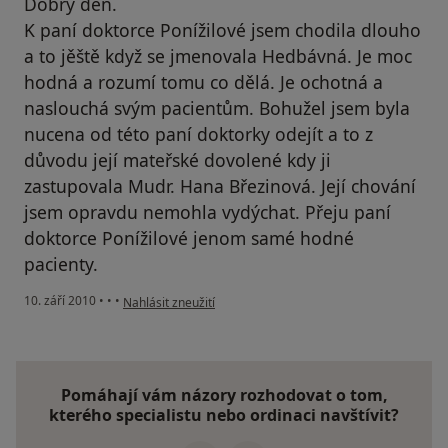
Dobrý den.
K paní doktorce Ponížilové jsem chodila dlouho
a to jěště když se jmenovala Hedbávná. Je moc
hodná a rozumí tomu co dělá. Je ochotná a
naslouchá svým pacientům. Bohužel jsem byla
nucena od této paní doktorky odejít a to z
důvodu její mateřské dovolené kdy ji
zastupovala Mudr. Hana Březinová. Její chování
jsem opravdu nemohla vydýchat. Přeju paní
doktorce Ponížilové jenom samé hodné
pacienty.
podle názoru uživatele Pacient
10. září 2010
•
•
•
Nahlásit zneužití
Pomáhají vám názory rozhodovat o tom,
kterého specialistu nebo ordinaci navštívit?