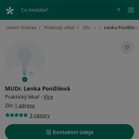
Hla
Co hledáte?
Hlavní Stránka
Praktický Lékař
Zlín
Lenka Ponížilov
Změna města
MUDr.
Lenka Ponížilová
o specializacích
Praktický lékař
·
Více
Zlín
1 adresa
3 názory
Kontaktní údaje