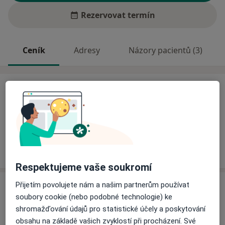
Rezervovat termín
Ceník
Adresy
Názory pacientů (3)
Ceník
Informace o službách a cenách nejsou k dispozici
Tento specialista ještě nepřidával žádné informace o
svých službách.
Respektujeme vaše soukromí
Adresa
Přijetím povolujete nám a našim partnerům používat
soubory cookie (nebo podobné technologie) ke
shromažďování údajů pro statistické účely a poskytování
Nemocnice Atlas - EUROCLINICUM a.s.
obsahu na základě vašich zvyklostí při procházení. Své
třída Tomáše Bati 5135,
Zlín
760 01