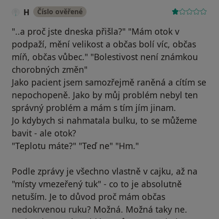
H
Číslo ověřené
"..a proč jste dneska přišla?" "Mám otok v
podpaží, mění velikost a občas bolí víc, občas
míň, občas vůbec." "Bolestivost není známkou
chorobných změn"
Jako pacient jsem samozřejmě raněná a cítím se
nepochopeně. Jako by můj problém nebyl ten
správný problém a mám s tím jím jinam.
Jo kdybych si nahmatala bulku, to se můžeme
bavit - ale otok?
"Teplotu máte?" "Teď ne" "Hm."
Podle zprávy je všechno vlastně v cajku, až na
"místy vmezeřený tuk" - co to je absolutně
netuším. Je to důvod proč mám občas
nedokrvenou ruku? Možná. Možná taky ne.