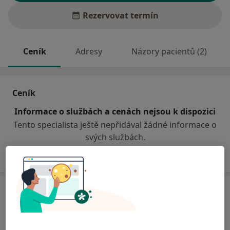
Rezervovat termín
Ceník
Adresy
Názory pacientů (2)
Ceník
Informace o službách a cenách nejsou k dispozici
Tento specialista ještě nepřidával žádné informace o
svých službách.
Adresa
Nemocnice Na Bulovce
Budínova 67/2,
Praha
180 81