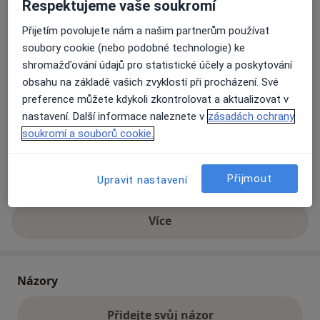
Respektujeme vaše soukromí
Přijetím povolujete nám a našim partnerům používat
Přiblížit mapu
se otevře v nové záložce
soubory cookie (nebo podobné technologie) ke
shromažďování údajů pro statistické účely a poskytování
Dostupnost
obsahu na základě vašich zvyklostí při procházení. Své
Na této adrese online kalendář není aktivní
preference můžete kdykoli zkontrolovat a aktualizovat v
Co mám v takové situaci udělat?
nastavení. Další informace naleznete v
zásadách ochrany
soukromí a souborů cookie.
Způsoby platby (soukromé návštěvy)
Na teto adrese lékař přijímá pacienty na pojišťovnu
Přijmout
Upravit nastavení
Detaily
Více
o adrese
Názory
Přidejte svůj názor