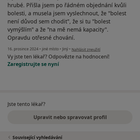
hrubé. Přišla jsem po řádném objednání kvůli
bolesti, a musela jsem vyslechnout, že "bolest
není důvod sem chodit", že si tu "bolest
vymýšlím" a že "na mě nemá kapacity".
Opravdu otřesné chování.
podle názoru uživatele Diana
16. prosince 2024
•
jiné místo
•
Jiný
•
Nahlásit zneužití
Vy jste ten lékař? Odpovězte na hodnocení!
Zaregistrujte se nyní
Jste tento lékař?
Upravit nebo spravovat profil
Související vyhledávání