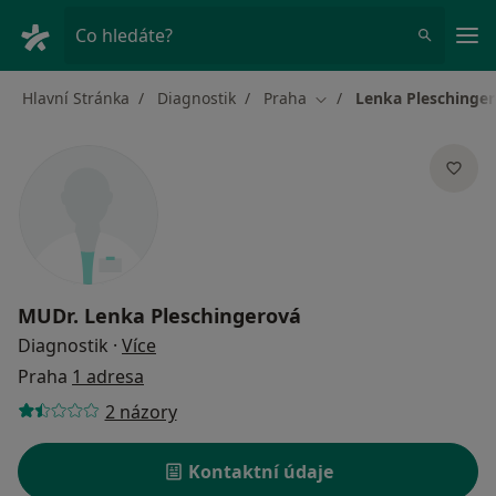
Hla
Co hledáte?
Hlavní Stránka
Diagnostik
Praha
Lenka Pleschinge
Změna města
MUDr.
Lenka Pleschingerová
o specializacích
Diagnostik
·
Více
Praha
1 adresa
2 názory
Kontaktní údaje