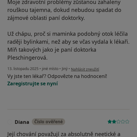
Moje zdravotní problémy zůstanou zahaleny
rouškou tajemna, dokud nebudou spadat do
zájmové oblasti paní doktorky.
Už chápu, proč si maminka podobný otok léčila
raději bylinkami, než aby se včas vydala k lékaři.
Míň takových jako je paní doktorka
Pleschingerová.
podle názoru uživatele H
13. listopadu 2025
•
jiné místo
•
Jiný
•
Nahlásit zneužití
Vy jste ten lékař? Odpovězte na hodnocení!
Zaregistrujte se nyní
Diana
Číslo ověřené
D
Její chování považují za absolutně neetické a