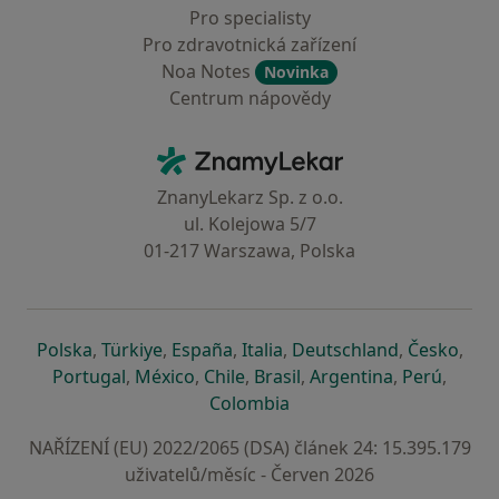
Pro specialisty
Pro zdravotnická zařízení
Noa Notes
Novinka
Centrum nápovědy
Kontakt
ZnamyLekar - Hlavní stránka
ZnanyLekarz Sp. z o.o.
ul. Kolejowa 5/7
01-217 Warszawa, Polska
se otevře v nové záložce
se otevře v nové záložce
se otevře v nové záložce
se otevře v nové záložce
se otevře v 
se o
Polska
,
Türkiye
,
España
,
Italia
,
Deutschland
,
Česko
,
se otevře v nové záložce
se otevře v nové záložce
se otevře v nové záložce
se otevře v nové záložc
se otevře v 
se ote
Portugal
,
México
,
Chile
,
Brasil
,
Argentina
,
Perú
,
se otevře v nové záložce
Colombia
NAŘÍZENÍ (EU) 2022/2065 (DSA) článek 24: 15.395.179
uživatelů/měsíc - Červen 2026