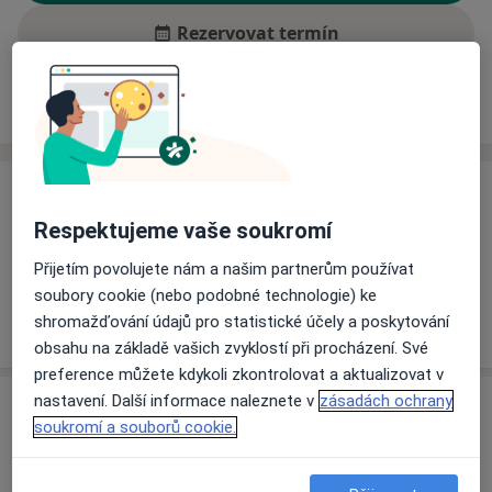
Rezervovat termín
Ceník
Adresy
Názory pacientů (1)
Ceník
Respektujeme vaše soukromí
Informace o službách a cenách nejsou k dispozici
Tento specialista ještě nepřidával žádné informace o
Přijetím povolujete nám a našim partnerům používat
svých službách.
soubory cookie (nebo podobné technologie) ke
shromažďování údajů pro statistické účely a poskytování
obsahu na základě vašich zvyklostí při procházení. Své
preference můžete kdykoli zkontrolovat a aktualizovat v
nastavení. Další informace naleznete v
zásadách ochrany
Adresy (2)
soukromí a souborů cookie.
Adresa 1
Adresa 2