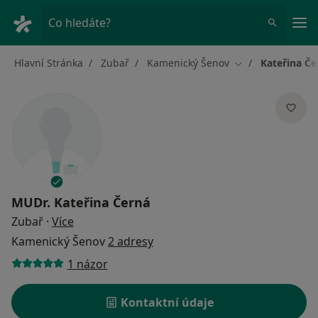
Hla
Co hledáte?
Hlavní Stránka
Zubař
Kamenický Šenov
Kateřina Če
Změna města
MUDr.
Kateřina Černá
o specializacích
Zubař
·
Více
Kamenický Šenov
2 adresy
1 názor
Kontaktní údaje