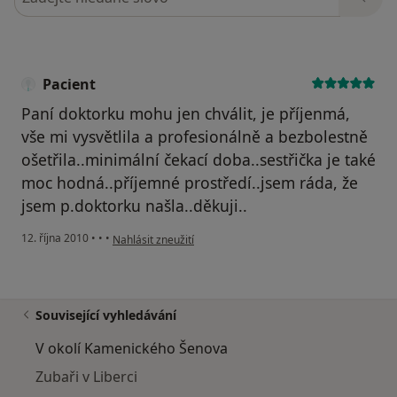
Pacient
Paní doktorku mohu jen chválit, je příjenmá,
vše mi vysvětlila a profesionálně a bezbolestně
ošetřila..minimální čekací doba..sestřička je také
moc hodná..příjemné prostředí..jsem ráda, že
jsem p.doktorku našla..děkuji..
podle názoru uživatele Pacient
12. října 2010
•
•
•
Nahlásit zneužití
Související vyhledávání
V okolí Kamenického Šenova
Zubaři v Liberci