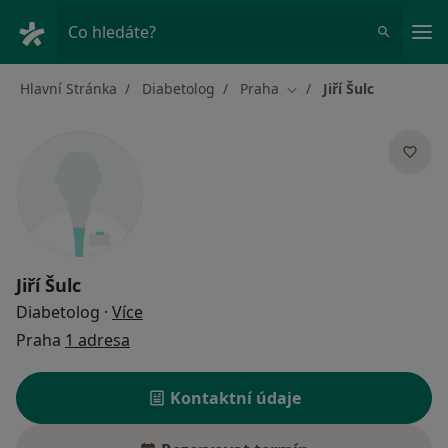
Hla
Co hledáte?
Hlavní Stránka
Diabetolog
Praha
Jiří Šulc
Změna města
Jiří Šulc
o specializacích
Diabetolog
·
Více
Praha
1 adresa
Kontaktní údaje