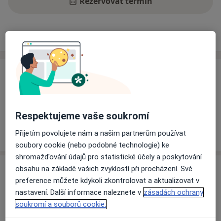
Rezervovat termín
Ceník
Adresy
Názory pacientů
Ceník
Informace o službách a cenách nejsou k dispozici
Tento specialista ještě nepřidával žádné informace o
Respektujeme vaše soukromí
svých službách.
Přijetím povolujete nám a našim partnerům používat
soubory cookie (nebo podobné technologie) ke
shromažďování údajů pro statistické účely a poskytování
Adresa
obsahu na základě vašich zvyklostí při procházení. Své
preference můžete kdykoli zkontrolovat a aktualizovat v
nastavení. Další informace naleznete v
zásadách ochrany
Poliklinika Prosek a.s.
soukromí a souborů cookie.
Lovosická 440/40,
Praha
19000