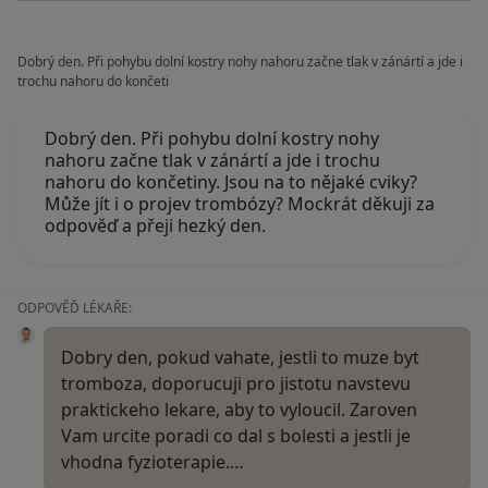
Dobrý den. Při pohybu dolní kostry nohy nahoru začne tlak v zánártí a jde i
trochu nahoru do končeti
Dobrý den. Při pohybu dolní kostry nohy
nahoru začne tlak v zánártí a jde i trochu
nahoru do končetiny. Jsou na to nějaké cviky?
Může jít i o projev trombózy? Mockrát děkuji za
odpověď a přeji hezký den.
ODPOVĚĎ LÉKAŘE:
Dobry den, pokud vahate, jestli to muze byt
tromboza, doporucuji pro jistotu navstevu
praktickeho lekare, aby to vyloucil. Zaroven
Vam urcite poradi co dal s bolesti a jestli je
vhodna fyzioterapie.…