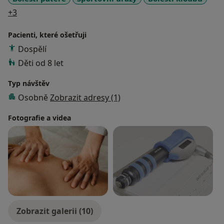
psychosomatická problematika. Více na
a11y_sr_more_diseases
+3
www.fyziosvet.cz
Pacienti, které ošetřuji
Dospělí
Děti od 8 let
Typ návštěv
Osobně
Zobrazit adresy (1)
Fotografie a videa
Zobrazit galerii (10)