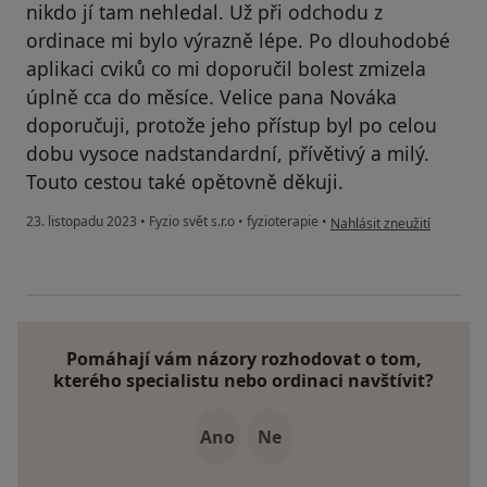
nikdo jí tam nehledal. Už při odchodu z
ordinace mi bylo výrazně lépe. Po dlouhodobé
aplikaci cviků co mi doporučil bolest zmizela
úplně cca do měsíce. Velice pana Nováka
doporučuji, protože jeho přístup byl po celou
dobu vysoce nadstandardní, přívětivý a milý.
Touto cestou také opětovně děkuji.
podle názoru uživatele H
23. listopadu 2023
•
Fyzio svět s.r.o
•
fyzioterapie
•
Nahlásit zneužití
Pomáhají vám názory rozhodovat o tom,
kterého specialistu nebo ordinaci navštívit?
Ano
Ne