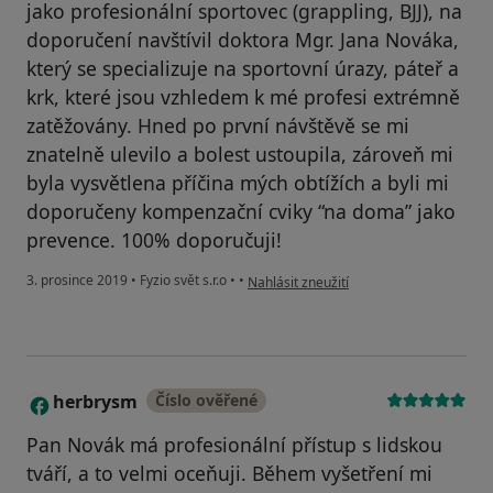
jako profesionální sportovec (grappling, BJJ), na
doporučení navštívil doktora Mgr. Jana Nováka,
který se specializuje na sportovní úrazy, páteř a
krk, které jsou vzhledem k mé profesi extrémně
zatěžovány. Hned po první návštěvě se mi
znatelně ulevilo a bolest ustoupila, zároveň mi
byla vysvětlena příčina mých obtížích a byli mi
doporučeny kompenzační cviky “na doma” jako
prevence. 100% doporučuji!
podle názoru uživatele Váš účet byl ods
3. prosince 2019
•
Fyzio svět s.r.o
•
•
Nahlásit zneužití
herbrysm
Číslo ověřené
H
Pan Novák má profesionální přístup s lidskou
tváří, a to velmi oceňuji. Během vyšetření mi