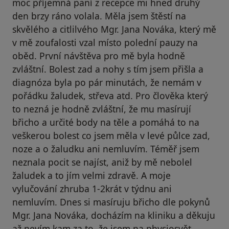
moc příjemná paní z recepce mi hned druhý
den brzy ráno volala. Měla jsem štěstí na
skvělého a citlilvého Mgr. Jana Nováka, který mě
v mě zoufalosti vzal místo polední pauzy na
oběd. První návštěva pro mě byla hodně
zvláštní. Bolest zad a nohy s tím jsem přišla a
diagnóza byla po pár minutách, že nemám v
pořádku žaludek, střeva atd. Pro člověka který
to nezná je hodně zvláštní, že mu masírují
břicho a určité body na těle a pomáhá to na
veškerou bolest co jsem měla v levé půlce zad,
noze a o žaludku ani nemluvím. Téměř jsem
neznala pocit se najíst, aniž by mě nebolel
žaludek a to jím velmi zdravě. A moje
vylučování zhruba 1-2krát v týdnu ani
nemluvím. Dnes si masíruju břicho dle pokynů
Mgr. Jana Nováka, docházím na kliniku a děkuju
až nevím kam za to, že jsem na physiosvět