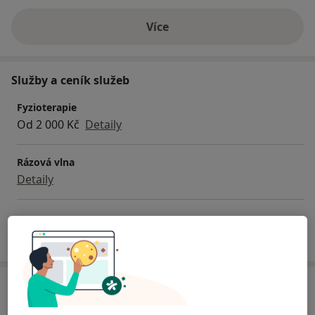
Více
o zkušenostech
Služby a ceník služeb
Fyzioterapie
Od 2 000 Kč
Detaily
Rázová vlna
Detaily
Jak fungují ceny?
Adresa