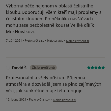
Výborná péče nejenom v oblasti čelistního
kloubu.Doporučuji všem kteří mají problémy s
čelistním kloubem.Po několika návštěvách
mohu zase bezbolestně kousat.Veliké díííík
Mgr.Novákovi.
podle názoru uživatele D.Hirsch
7. září 2021
•
Fyzio svět s.r.o
•
fyzioterapie
•
Nahlásit zneužití
David Š.
Číslo ověřené
D
Profesionální a vřelý přístup. Příjemná
atmosféra a dozvěděl jsem se plno zajímavých
věcí, jak konkrétně moje tělo funguje.
podle názoru uživatele David Š.
12. ledna 2021
•
Fyzio svět s.r.o
•
•
Nahlásit zneužití