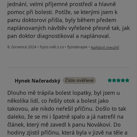
jednání, velmi příjemné prostředí a hlavně
pomoc při bolesti. Potíže, se kterými jsem k
panu doktorovi přišla, byly během předem
naplánovaných návštěv vyřešené přesně tak, jak
pan doktor diagnostikoval a naplánoval.
podle názoru uživatele Mar
8. července 2024
•
Fyzio svět s.r.o
•
fyzioterapie
•
Nahlásit zneužití
Hynek Načeradský
Číslo ověřené
H
Dlouho mě trápila bolest lopatky, byl jsem u
několika lidí, co řešily otok a bolest jako
takovou, ale nikdo neřešil příčinu. Došlo to tak
daleko, že se mi i špatně spalo a já natrefil na
článek, který mě zavedl k panu Novákovi. Do
hodiny zjistil příčinu, která byla v jizvě na těle a