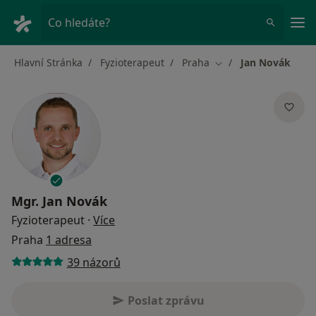
Hla
Co hledáte?
Hlavní Stránka
Fyzioterapeut
Praha
Jan Novák
Změna města
Mgr.
Jan Novák
o specializacích
Fyzioterapeut
·
Více
Praha
1 adresa
39 názorů
Poslat zprávu