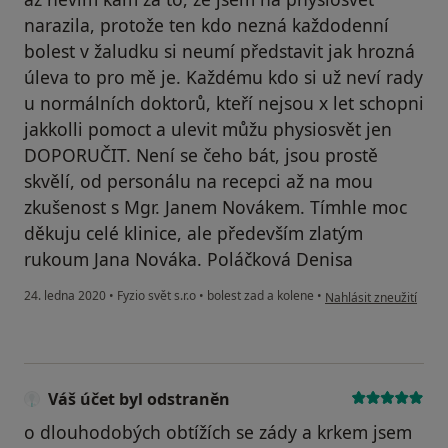
narazila, protože ten kdo nezná každodenní
bolest v žaludku si neumí představit jak hrozná
úleva to pro mě je. Každému kdo si už neví rady
u normálních doktorů, kteří nejsou x let schopni
jakkolli pomoct a ulevit můžu physiosvět jen
DOPORUČIT. Není se čeho bát, jsou prostě
skvělí, od personálu na recepci až na mou
zkušenost s Mgr. Janem Novákem. Tímhle moc
děkuju celé klinice, ale především zlatým
rukoum Jana Nováka. Poláčková Denisa
podle názoru uživatel
24. ledna 2020
•
Fyzio svět s.r.o
•
bolest zad a kolene
•
Nahlásit zneužití
Váš účet byl odstraněn
o dlouhodobých obtížích se zády a krkem jsem