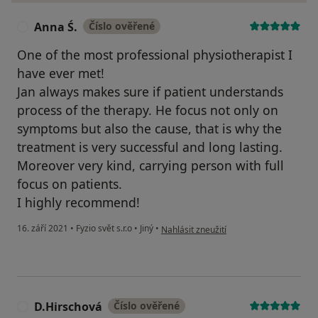
Anna Ś.
Číslo ověřené
A
One of the most professional physiotherapist I
have ever met!
Jan always makes sure if patient understands
process of the therapy. He focus not only on
symptoms but also the cause, that is why the
treatment is very successful and long lasting.
Moreover very kind, carrying person with full
focus on patients.
I highly recommend!
podle názoru uživatele Anna Ś.
16. září 2021
•
Fyzio svět s.r.o
•
Jiný
•
Nahlásit zneužití
D.Hirschová
Číslo ověřené
D