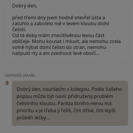
Dobrý den,
před třemi dny jsem hodně otevřel ústa a
zatuhlo a zabolelo mě v levém kloubu dolní
čelisti.
Od té doby mám znecitlivěnou levou část
obličeje. Mohu kousat i mluvit, ale nemohu zcela
volně hýbat dolní čelistí do stran, nemohu
našpulit rty a ani zvednout levé obočí…
ODPOVĚĎ LÉKAŘE:
Dobrý den, souhlasím s kolegou. Podle Vašeho
popisu může být navíc přidružený problém
čelistního kloubu. Paréza lícního nervu má
prioritu a je třeba ji řešit, čím dříve, tím lepší
průběh léčby.…