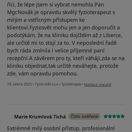
říci, že lépe jsem si vybrat nemohla.Pan
Mgr.Novák je opravdu skvělý fyzioterapeut s
milým a vstřícným přístupem ke
klientovi.Fyziosvět mohu jen a jen doporučit a
podotýkám, že na kliniku dojíždím až z Liberce,
ale určitě mi to stojí za to. V neposlední řadě
bych ráda zmínila i velice příjemné paní
recepční.A závěrem pro ty, kteří váháji,zda se na
kliniku objednat,tak určitě neváhejte, protože
zde, vám opravdu pomohou.
podle názoru uživatele Naďa
19. února 2025
•
Fyzio svět s.r.o
•
fyzioterapie
•
Nahlásit zneužití
Marie Krumlová Tichá
Číslo ověřené
M
Extrémně milý osobní přístup, profesionální