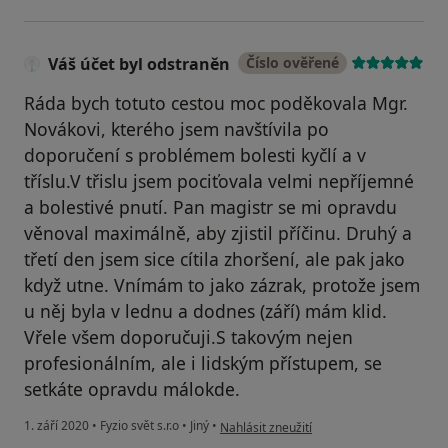
Váš účet byl odstraněn
Číslo ověřené
Ráda bych totuto cestou moc poděkovala Mgr.
Novákovi, kterého jsem navštívila po
doporučení s problémem bolesti kyčlí a v
tříslu.V třislu jsem pociťovala velmi nepříjemné
a bolestivé pnutí. Pan magistr se mi opravdu
věnoval maximálně, aby zjistil příčinu. Druhý a
třetí den jsem sice cítila zhoršení, ale pak jako
když utne. Vnímám to jako zázrak, protože jsem
u něj byla v lednu a dodnes (září) mám klid.
Vřele všem doporučuji.S takovým nejen
profesionálním, ale i lidským přístupem, se
setkáte opravdu málokde.
podle názoru uživatele Váš účet byl odst
1. září 2020
•
Fyzio svět s.r.o
•
Jiný
•
Nahlásit zneužití