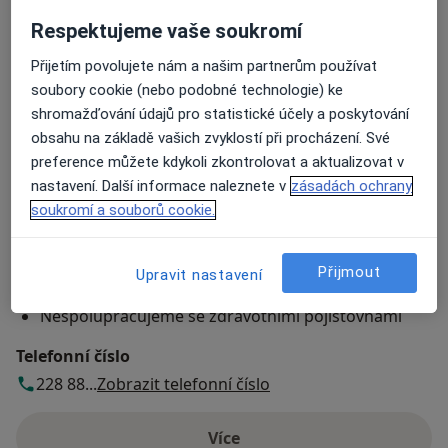
Fyzio svět s.r.o
Respektujeme vaše soukromí
Čechova 587/29 Praha 7,
Praha
170 00
Přijetím povolujete nám a našim partnerům používat
soubory cookie (nebo podobné technologie) ke
Přiblížit mapu
se otevře v nové záložce
shromažďování údajů pro statistické účely a poskytování
obsahu na základě vašich zvyklostí při procházení. Své
Dostupnost
Na této adrese online kalendář není aktivní
preference můžete kdykoli zkontrolovat a aktualizovat v
Co mám v takové situaci udělat?
nastavení. Další informace naleznete v
zásadách ochrany
soukromí a souborů cookie.
Způsoby platby (soukromé návštěvy)
Hotovost
Přijmout
Upravit nastavení
Kreditní karta
Nespolupracujeme se zdravotními pojišťovnami
Telefonní číslo
228 88...
Zobrazit telefonní číslo
Více