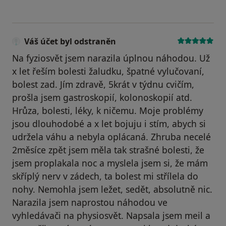
Váš účet byl odstraněn
Na fyziosvět jsem narazila úplnou náhodou. Už
x let řeším bolesti žaludku, špatné vylučovaní,
bolest zad. Jím zdravě, 5krát v týdnu cvičím,
prošla jsem gastroskopií, kolonoskopií atd.
Hrůza, bolesti, léky, k ničemu. Moje problémy
jsou dlouhodobé a x let bojuju i stím, abych si
udržela váhu a nebyla oplácaná. Zhruba necelé
2měsíce zpět jsem měla tak strašné bolesti, že
jsem proplakala noc a myslela jsem si, že mám
skříplý nerv v zádech, ta bolest mi střílela do
nohy. Nemohla jsem ležet, sedět, absolutně nic.
Narazila jsem naprostou náhodou ve
vyhledávači na physiosvět. Napsala jsem meil a