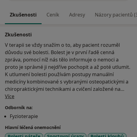
Zkušenosti
Ceník
Adresy
Názory pacientů (
Zkušenosti
V terapii se vždy snažím o to, aby pacient rozuměl
důvodu své bolesti. Bolest je v první řadě cenná
zpráva, pomocí níž nás tělo informuje o nemoci a
proto je správné ji nejdříve pochopit a až poté utlumit.
K utlumení bolesti používám postupy manuální
medicíny kombinované s vybranými osteopatickými a
chiropraktickými technikami a cvičení založené na
O mně
neurofyziologickém podkladě a vývojové kineziologii.
Více
Ve vybraných případech používám k ošetření rázovou
Odborník na:
vlnu, s kterou máme velmi dobré zkušenosti. V případě
Fyzioterapie
potřeby spolupracuji s kvalifikovanými odborníky z
ostatních oborů medicíny. Témata, která mě zajímají
Hlavní léčená onemocnění
jsou čelistní kloub, terapie rázovou vlnou,
Bolesti páteře
Sportovní úrazy
Bolesti kloubů