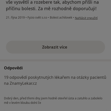
vše vysvětlí a rozebere tak, abychom přišli na
příčinu bolesti. Za mě rozhodně doporučuji!
podle názoru uživatele h
21. října 2019
•
Fyzio svět s.r.o
•
Bolest achilovek
•
Nahlásit zneužití
Zobrazit více
výše uvedené názory
Odpovědi
19 odpovědí poskytnutých lékařem na otázky pacientů
na ZnamyLekar.cz
Dobrý den, před třemi dny jsem hodně otevřel ústa a zatuhlo a zabolelo
mě v levém kloubu dolní če