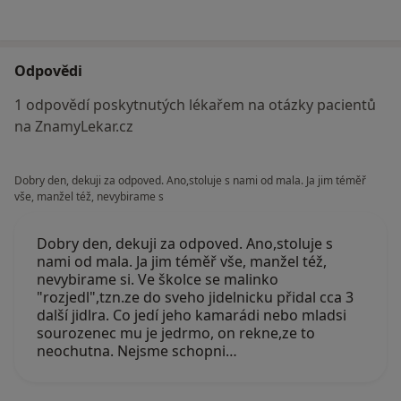
Odpovědi
1 odpovědí poskytnutých lékařem na otázky pacientů
na ZnamyLekar.cz
Dobry den, dekuji za odpoved. Ano,stoluje s nami od mala. Ja jim téměř
vše, manžel též, nevybirame s
Dobry den, dekuji za odpoved. Ano,stoluje s
nami od mala. Ja jim téměř vše, manžel též,
nevybirame si. Ve školce se malinko
"rozjedl",tzn.ze do sveho jidelnicku přidal cca 3
další jidlra. Co jedí jeho kamarádi nebo mladsi
sourozenec mu je jedrmo, on rekne,ze to
neochutna. Nejsme schopni…