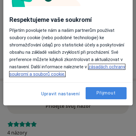
Přiblížit mapu
Respektujeme vaše soukromí
se otevře v nové záložce
Přijetím povolujete nám a našim partnerům používat
Dostupnost
Na této adrese online kalendář není aktivní
soubory cookie (nebo podobné technologie) ke
Co mám v takové situaci udělat?
shromažďování údajů pro statistické účely a poskytování
obsahu na základě vašich zvyklostí při procházení. Své
preference můžete kdykoli zkontrolovat a aktualizovat v
Více
nastavení. Další informace naleznete v
zásadách ochrany
o adrese
soukromí a souborů cookie.
Názory
Přijmout
Upravit nastavení
Přidejte svůj názor
4 názory