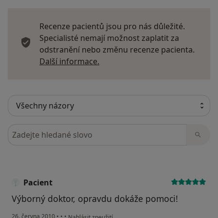
Recenze pacientů jsou pro nás důležité.
Specialisté nemají možnost zaplatit za
odstranění nebo změnu recenze pacienta.
Další informace o názorech
Další informace.
Hledejte v názorech
Pacient
Výborný doktor, opravdu dokáže pomoci!
podle názoru uživatele Pacient
26. června 2010
•
•
•
Nahlásit zneužití