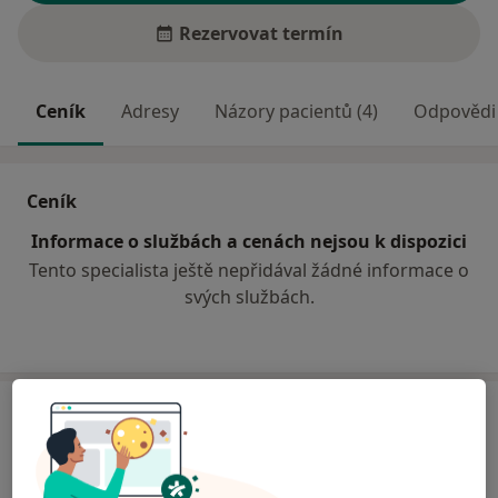
Rezervovat termín
Ceník
Adresy
Názory pacientů (4)
Odpovědi 
Ceník
Informace o službách a cenách nejsou k dispozici
Tento specialista ještě nepřidával žádné informace o
svých službách.
Adresa
Klinická psychologie
Brdičkova 1878,
Praha
15500