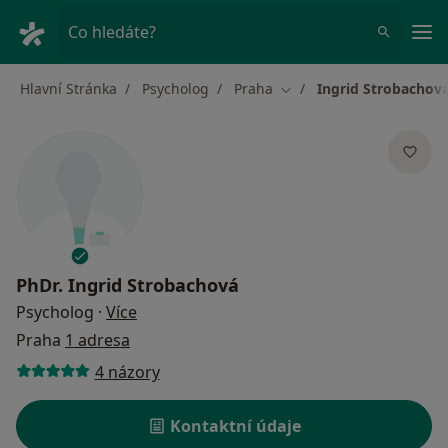
Hla
Co hledáte?
Hlavní Stránka
Psycholog
Praha
Ingrid Strobachov
Změna města
PhDr.
Ingrid Strobachová
o specializacích
Psycholog
·
Více
Praha
1 adresa
4 názory
Kontaktní údaje