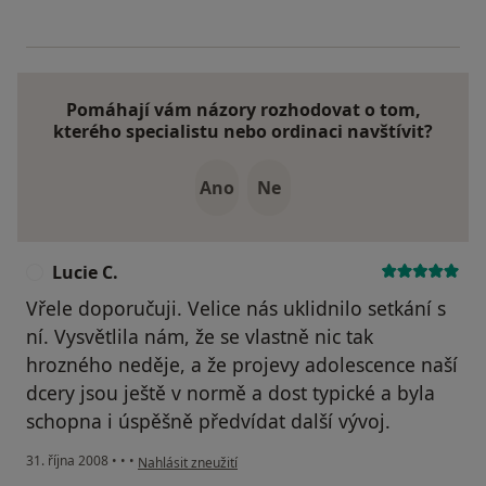
Pomáhají vám názory rozhodovat o tom,
kterého specialistu nebo ordinaci navštívit?
Ano
Ne
Lucie C.
L
Vřele doporučuji. Velice nás uklidnilo setkání s
ní. Vysvětlila nám, že se vlastně nic tak
hrozného neděje, a že projevy adolescence naší
dcery jsou ještě v normě a dost typické a byla
schopna i úspěšně předvídat další vývoj.
podle názoru uživatele Lucie C.
31. října 2008
•
•
•
Nahlásit zneužití