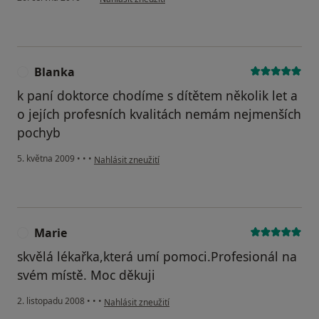
Blanka
B
k paní doktorce chodíme s dítětem několik let a
o jejích profesních kvalitách nemám nejmenších
pochyb
podle názoru uživatele Blanka
5. května 2009
•
•
•
Nahlásit zneužití
Marie
M
skvělá lékařka,která umí pomoci.Profesionál na
svém místě. Moc děkuji
podle názoru uživatele Marie
2. listopadu 2008
•
•
•
Nahlásit zneužití