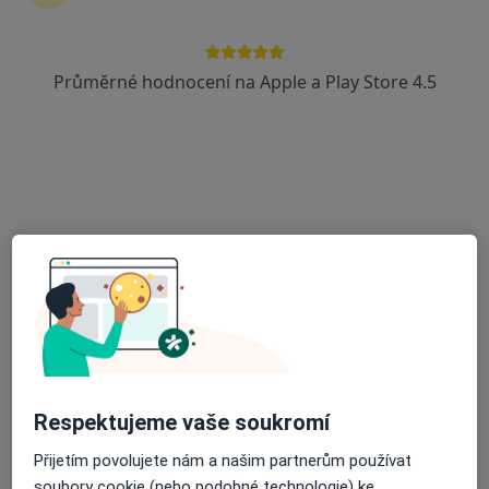
Rezervovat termín
Průměrné hodnocení na Apple a Play Store 4.5
Ceník
Adresy
Názory pacientů (2)
Ceník
Informace o službách a cenách nejsou k dispozici
Tento specialista ještě nepřidával žádné informace o
svých službách.
Adresa
Respektujeme vaše soukromí
Nemocnice Na Homolce
Přijetím povolujete nám a našim partnerům používat
Roentgenova 2/37,
Praha
150 30
soubory cookie (nebo podobné technologie) ke