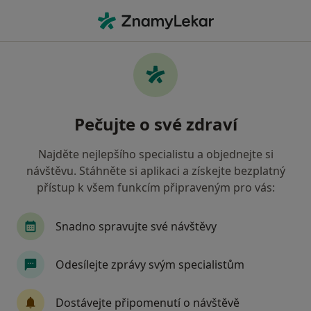
Hla
Co hledáte?
Hlavní Stránka
Diagnostik
Praha
Helena Přindišová
Změna města
Pečujte o své zdraví
Najděte nejlepšího specialistu a objednejte si
návštěvu. Stáhněte si aplikaci a získejte bezplatný
přístup k všem funkcím připraveným pro vás:
MUDr.
Helena Přindišová
o specializacích
Diagnostik
·
Více
Snadno spravujte své návštěvy
Praha
1 adresa
2 názory
Odesílejte zprávy svým specialistům
Kontaktní údaje
Dostávejte připomenutí o návštěvě