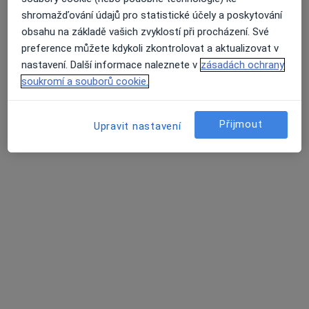
shromažďování údajů pro statistické účely a poskytování
obsahu na základě vašich zvyklostí při procházení. Své
Přiblížit mapu
se otevře v nové záložce
preference můžete kdykoli zkontrolovat a aktualizovat v
nastavení. Další informace naleznete v
zásadách ochrany
Dostupnost
Na této adrese online kalendář není aktivní
soukromí a souborů cookie.
Co mám v takové situaci udělat?
Přijmout
Upravit nastavení
Způsoby platby (soukromé návštěvy)
Na teto adrese lékař přijímá pacienty na pojišťovnu
Detaily
Více
o adrese
Názory
Přidejte svůj názor