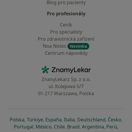
Blog pro pacienty
Pro profesionály
Ceník
Pro specialisty
Pro zdravotnická zařízení
Noa Notes
Novinka
Centrum nápovědy
Kontakt
ZnamyLekar - Hlavní stránka
ZnanyLekarz Sp. z o.o.
ul. Kolejowa 5/7
01-217 Warszawa, Polska
se otevře v nové záložce
se otevře v nové záložce
se otevře v nové záložce
se otevře v nové záložce
se otevře v 
se o
Polska
,
Türkiye
,
España
,
Italia
,
Deutschland
,
Česko
,
se otevře v nové záložce
se otevře v nové záložce
se otevře v nové záložce
se otevře v nové záložc
se otevře v 
se ote
Portugal
,
México
,
Chile
,
Brasil
,
Argentina
,
Perú
,