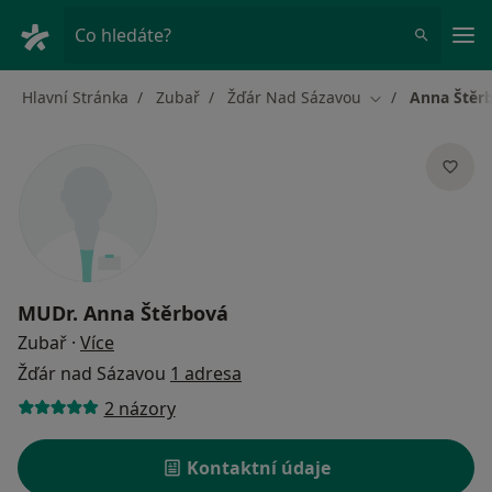
Hla
Co hledáte?
Hlavní Stránka
Zubař
Žďár Nad Sázavou
Anna Štěr
Změna města
MUDr.
Anna Štěrbová
o specializacích
Zubař
·
Více
Žďár nad Sázavou
1 adresa
2 názory
Kontaktní údaje