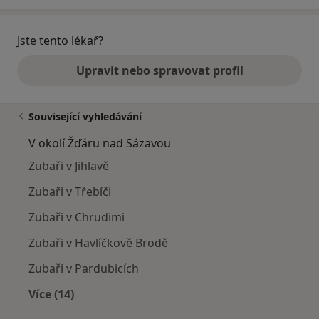
Jste tento lékař?
Upravit nebo spravovat profil
Související vyhledávání
V okolí Žďáru nad Sázavou
Zubaři v Jihlavě
Zubaři v Třebíči
Zubaři v Chrudimi
Zubaři v Havlíčkově Brodě
Zubaři v Pardubicích
Více (14)
Více v kategorii: V okolí Žďáru nad Sázavou