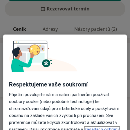
Rezervovat termín
Ceník
Adresy
Názory pacientů (2)
Ceník
Informace o službách a cenách nejsou k dispozici
Tento specialista ještě nepřidával žádné informace o
svých službách.
Respektujeme vaše soukromí
Přijetím povolujete nám a našim partnerům používat
soubory cookie (nebo podobné technologie) ke
Adresa
shromažďování údajů pro statistické účely a poskytování
obsahu na základě vašich zvyklostí při procházení. Své
Poliklinika Žďár nad Sázavou
preference můžete kdykoli zkontrolovat a aktualizovat v
Studentská 1699/4,
Žďár nad Sázavou
59101
nastavení. Další informace naleznete v
zásadách ochrany