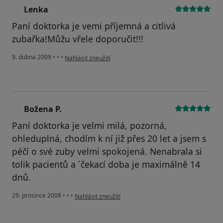
Lenka
L
Paní doktorka je vemi příjemná a citlivá
zubařka!Můžu vřele doporučit!!!
podle názoru uživatele Lenka
9. dubna 2009
•
•
•
Nahlásit zneužití
Božena P.
B
Paní doktorka je velmi milá, pozorná,
ohleduplná, chodím k ní již přes 20 let a jsem s
péčí o své zuby velmi spokojená. Nenabrala si
tolik pacientů a ´čekací doba je maximálně 14
dnů.
podle názoru uživatele Božena P.
29. prosince 2008
•
•
•
Nahlásit zneužití