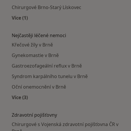
Chirurgové Brno-Starý Lískovec
Více (1)
Více v kategorii: Chirurgové v okolí
Nejčastěji léčené nemoci
Křečové žíly v Brně
Gynekomastie v Brně
Gastroezofageální reflux v Brně
Syndrom karpálního tunelu v Brně
Oční onemocnění v Brně
Více (3)
Více v kategorii: Nejčastěji léčené nemoci
Zdravotní pojišťovny
Chirurgové s Vojenská zdravotní pojišťovna ČR v