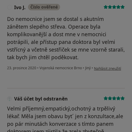
Ivo J.
Číslo ověřené
I
Do nemocnice jsem se dostal s akutním
zánětem slepého střeva. Operace byla
komplikovanější a dost mne v nemocnici
potrápili, ale přístup pana doktora byl velmi
vstřícný a včetně sestřiček se mne vzorně starali,
tak bych jim chtěl poděkovat.
podle názoru uživatele I
23. prosince 2020
•
Vojenská nemocnice Brno
•
Jiný
•
Nahlásit zneužití
Váš účet byl odstraněn
Velmi příjemný,empatický,ochotný a trpělivý
lékař. Měla jsem obavu byt´ jen z konzultace,ale
po pár minutách konverzace s tímto panem
doktorem jsem zjistila,že zcela zbytečně.