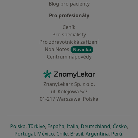
Blog pro pacienty
Pro profesionály
Ceník
Pro specialisty
Pro zdravotnická zařízení
Noa Notes
Novinka
Centrum nápovědy
Kontakt
ZnamyLekar - Hlavní stránka
ZnanyLekarz Sp. z o.o.
ul. Kolejowa 5/7
01-217 Warszawa, Polska
se otevře v nové záložce
se otevře v nové záložce
se otevře v nové záložce
se otevře v nové záložce
se otevře v 
se o
Polska
,
Türkiye
,
España
,
Italia
,
Deutschland
,
Česko
,
se otevře v nové záložce
se otevře v nové záložce
se otevře v nové záložce
se otevře v nové záložc
se otevře v 
se ote
Portugal
,
México
,
Chile
,
Brasil
,
Argentina
,
Perú
,