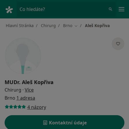
Hla
Co hledáte?
Hlavní Stránka
Chirurg
Brno
Aleš Kopřiva
Změna města
MUDr.
Aleš Kopřiva
o specializacích
Chirurg
·
Více
Brno
1 adresa
4 názory
Kontaktní údaje