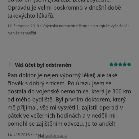
Opravdu je velmi poskromno v dnešní době
takovýchto lékařů.
12. července 2019
•
Vojenská nemocnice Brno
•
chirurgické vyšetření
•
podle názoru uživatele Váš účet byl odstraněn
Nahlásit zneužití
Váš účet byl odstraněn
Pan doktor je nejen výborný lékař, ale také
člověk s dobrý srdcem. Po úrazu jsem se
dostala do vojenské nemocnice, která je 300 km
od mého bydliště. Byl prvním doktorem, který
mě přijímal, vše mi vysvětlil, zajistil operaci v
pátek ve večerních hodinách a v neděli mi
pomohl se zajištěním odvozu. Je to anděl!
podle názoru uživatele Váš účet byl odstraněn
14. září 2016
•
•
•
Nahlásit zneužití