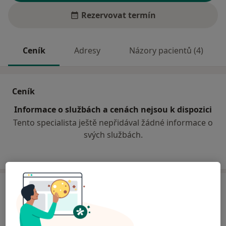
Rezervovat termín
Ceník
Adresy
Názory pacientů (4)
Ceník
Informace o službách a cenách nejsou k dispozici
Tento specialista ještě nepřidával žádné informace o
svých službách.
Adresa
Vojenská nemocnice Brno
Zábrdovická 3,
Brno
636 00