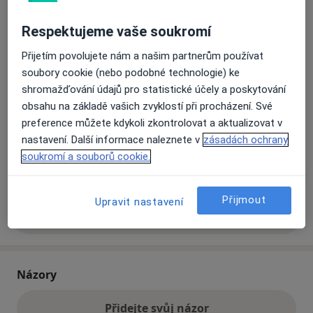
Respektujeme vaše soukromí
Přiblížit mapu
se otevře v nové záložce
Přijetím povolujete nám a našim partnerům používat
soubory cookie (nebo podobné technologie) ke
Dostupnost
Na této adrese online kalendář není aktivní
shromažďování údajů pro statistické účely a poskytování
Co mám v takové situaci udělat?
obsahu na základě vašich zvyklostí při procházení. Své
preference můžete kdykoli zkontrolovat a aktualizovat v
nastavení. Další informace naleznete v
zásadách ochrany
Způsoby platby (soukromé návštěvy)
soukromí a souborů cookie.
Na teto adrese lékař přijímá pacienty na pojišťovnu
Detaily
Přijmout
Upravit nastavení
Více
o adrese
Názory
Přidejte svůj názor