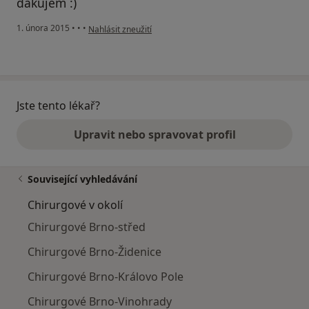
ďakujem :)
podle názoru uživatele Váš účet byl odstraněn
1. února 2015
•
•
•
Nahlásit zneužití
Jste tento lékař?
Upravit nebo spravovat profil
Související vyhledávání
Chirurgové v okolí
Chirurgové Brno-střed
Chirurgové Brno-Židenice
Chirurgové Brno-Královo Pole
Chirurgové Brno-Vinohrady