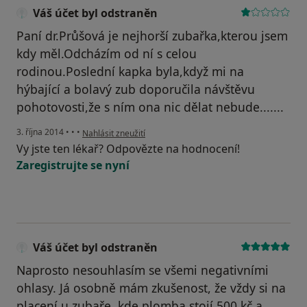
Váš účet byl odstraněn
Paní dr.Průšová je nejhorší zubařka,kterou jsem
kdy měl.Odcházím od ní s celou
rodinou.Poslední kapka byla,když mi na
hýbající a bolavý zub doporučila návštěvu
pohotovosti,že s ním ona nic dělat nebude.......
podle názoru uživatele Váš účet byl odstraněn
3. října 2014
•
•
•
Nahlásit zneužití
Vy jste ten lékař? Odpovězte na hodnocení!
Zaregistrujte se nyní
Váš účet byl odstraněn
Naprosto nesouhlasím se všemi negativními
ohlasy. Já osobně mám zkušenost, že vždy si na
placení u zubaře, kde plomba stojí 500 kč a