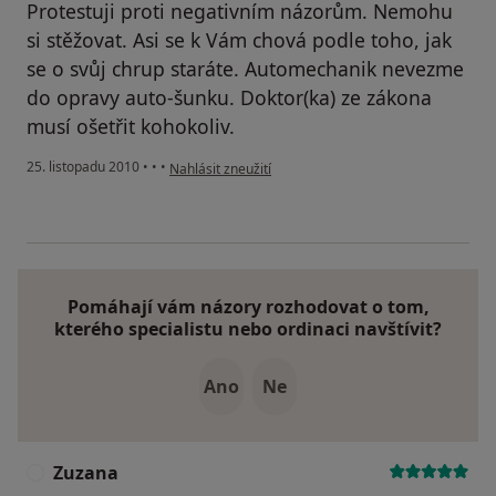
Protestuji proti negativním názorům. Nemohu
si stěžovat. Asi se k Vám chová podle toho, jak
se o svůj chrup staráte. Automechanik nevezme
do opravy auto-šunku. Doktor(ka) ze zákona
musí ošetřit kohokoliv.
podle názoru uživatele Pacient
25. listopadu 2010
•
•
•
Nahlásit zneužití
Pomáhají vám názory rozhodovat o tom,
kterého specialistu nebo ordinaci navštívit?
Ano
Ne
Zuzana
Z