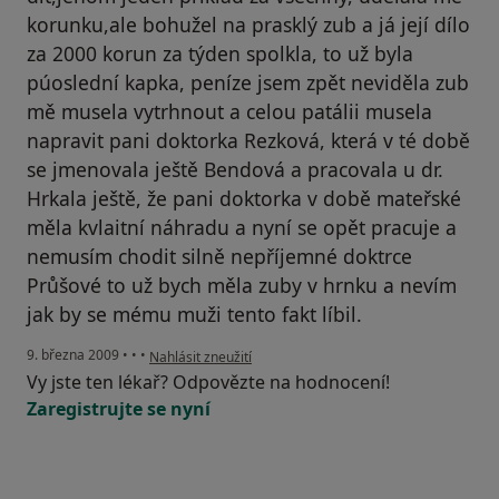
korunku,ale bohužel na prasklý zub a já její dílo
za 2000 korun za týden spolkla, to už byla
púoslední kapka, peníze jsem zpět neviděla zub
mě musela vytrhnout a celou patálii musela
napravit pani doktorka Rezková, která v té době
se jmenovala ještě Bendová a pracovala u dr.
Hrkala ještě, že pani doktorka v době mateřské
měla kvlaitní náhradu a nyní se opět pracuje a
nemusím chodit silně nepříjemné doktrce
Průšové to už bych měla zuby v hrnku a nevím
jak by se mému muži tento fakt líbil.
podle názoru uživatele Lucie
9. března 2009
•
•
•
Nahlásit zneužití
Vy jste ten lékař? Odpovězte na hodnocení!
Zaregistrujte se nyní