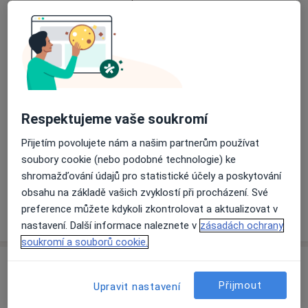
Přiblížit mapu
se otevře v nové záložce
Dostupnost
Na této adrese online kalendář není aktivní
Co mám v takové situaci udělat?
Respektujeme vaše soukromí
Způsoby platby (soukromé návštěvy)
Přijetím povolujete nám a našim partnerům používat
Na teto adrese lékař přijímá pacienty na pojišťovnu
soubory cookie (nebo podobné technologie) ke
Detaily
shromažďování údajů pro statistické účely a poskytování
obsahu na základě vašich zvyklostí při procházení. Své
preference můžete kdykoli zkontrolovat a aktualizovat v
Více
o adrese
nastavení. Další informace naleznete v
zásadách ochrany
soukromí a souborů cookie.
Názory
Přijmout
Upravit nastavení
Přidejte svůj názor