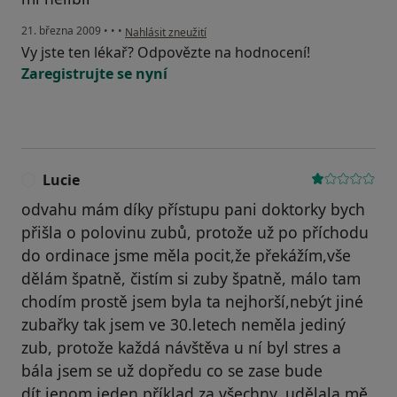
podle názoru uživatele monika
21. března 2009
•
•
•
Nahlásit zneužití
Vy jste ten lékař? Odpovězte na hodnocení!
Zaregistrujte se nyní
Lucie
L
odvahu mám díky přístupu pani doktorky bych
přišla o polovinu zubů, protože už po příchodu
do ordinace jsme měla pocit,že překážím,vše
dělám špatně, čistím si zuby špatně, málo tam
chodím prostě jsem byla ta nejhorší,nebýt jiné
zubařky tak jsem ve 30.letech neměla jediný
zub, protože každá návštěva u ní byl stres a
bála jsem se už dopředu co se zase bude
dít,jenom jeden příklad za všechny, udělala mě