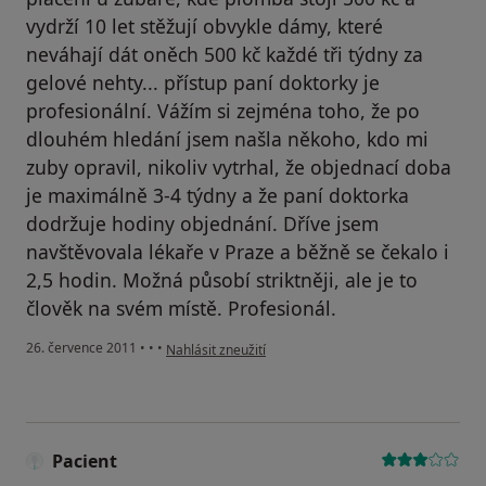
vydrží 10 let stěžují obvykle dámy, které
neváhají dát oněch 500 kč každé tři týdny za
gelové nehty... přístup paní doktorky je
profesionální. Vážím si zejména toho, že po
dlouhém hledání jsem našla někoho, kdo mi
zuby opravil, nikoliv vytrhal, že objednací doba
je maximálně 3-4 týdny a že paní doktorka
dodržuje hodiny objednání. Dříve jsem
navštěvovala lékaře v Praze a běžně se čekalo i
2,5 hodin. Možná působí striktněji, ale je to
člověk na svém místě. Profesionál.
podle názoru uživatele Váš účet byl odstraněn
26. července 2011
•
•
•
Nahlásit zneužití
Pacient