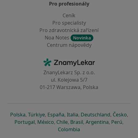
Pro profesionály
Ceník
Pro specialisty
Pro zdravotnická zařízení
Noa Notes
Novinka
Centrum nápovědy
Kontakt
ZnamyLekar - Hlavní stránka
ZnanyLekarz Sp. z o.o.
ul. Kolejowa 5/7
01-217 Warszawa, Polska
se otevře v nové záložce
se otevře v nové záložce
se otevře v nové záložce
se otevře v nové záložce
se otevře v 
se o
Polska
,
Türkiye
,
España
,
Italia
,
Deutschland
,
Česko
,
se otevře v nové záložce
se otevře v nové záložce
se otevře v nové záložce
se otevře v nové záložc
se otevře v 
se ote
Portugal
,
México
,
Chile
,
Brasil
,
Argentina
,
Perú
,
se otevře v nové záložce
Colombia