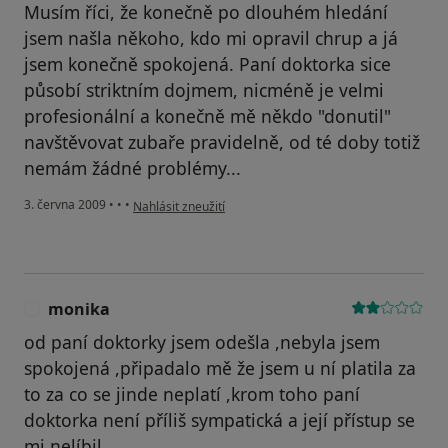
Musím říci, že konečně po dlouhém hledání
jsem našla někoho, kdo mi opravil chrup a já
jsem konečně spokojená. Paní doktorka sice
působí striktním dojmem, nicméně je velmi
profesionální a konečně mě někdo "donutil"
navštěvovat zubaře pravidelně, od té doby totiž
nemám žádné problémy...
podle názoru uživatele Zuzana
3. června 2009
•
•
•
Nahlásit zneužití
monika
M
od paní doktorky jsem odešla ,nebyla jsem
spokojená ,připadalo mě že jsem u ní platila za
to za co se jinde neplatí ,krom toho paní
doktorka není příliš sympatická a její přístup se
mi nelíbil