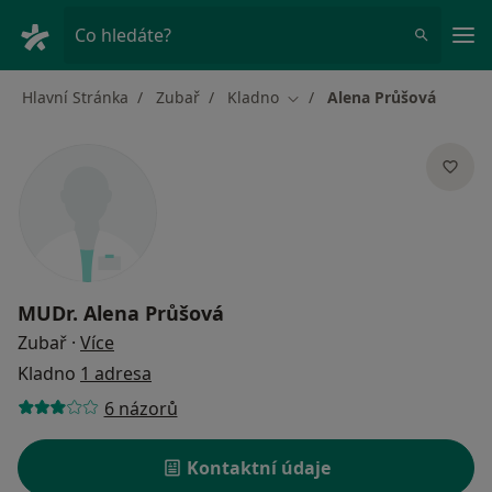
Hla
Co hledáte?
Hlavní Stránka
Zubař
Kladno
Alena Průšová
Změna města
MUDr.
Alena Průšová
o specializacích
Zubař
·
Více
Kladno
1 adresa
6 názorů
Kontaktní údaje