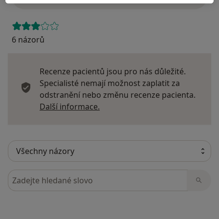
6 názorů
Recenze pacientů jsou pro nás důležité.
Specialisté nemají možnost zaplatit za
odstranění nebo změnu recenze pacienta.
Další informace o názorech
Další informace.
Hledejte v názorech