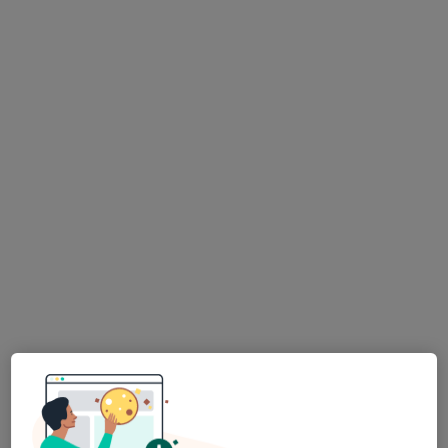
7 názorů
Pod Svahy 1007, Uherské Hradiště, Uherské Hradiště
•
Mapa
všeobecný praktický lékař, Pod Svahy 1007, Uherské Hradiště
Tento specialista nenabízí online rezervaci termínu na této adrese.
Rezervovat termín
MUDr. Josef Kallus
Praktický lékař
1 názor