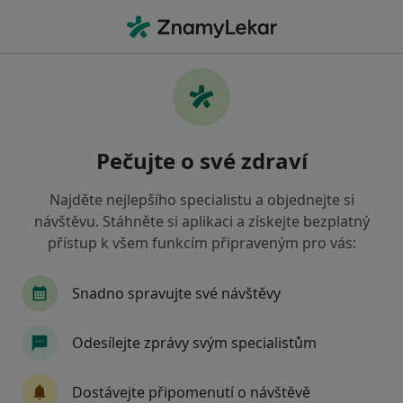
Hla
Praktický Lékař • Staré Město, zlínský
Filtry
• 1
Mapa
Doporučení praktičtí lékaři s Zdravotní
Pečujte o své zdraví
pojišťovna ministerstva vnitra ČR Staré
Město
Najděte nejlepšího specialistu a objednejte si
Jak řadíme výsledky vyhledávání?
návštěvu. Stáhněte si aplikaci a získejte bezplatný
přístup k všem funkcím připraveným pro vás:
Snadno spravujte své návštěvy
Odesílejte zprávy svým specialistům
Dostávejte připomenutí o návštěvě
MUDr. František Pospíšil