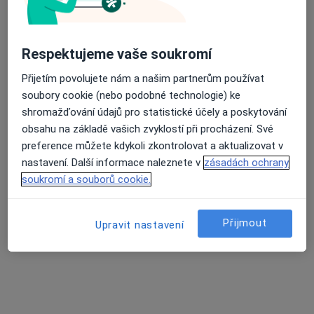
Adresa 1
Adresa 2
Respektujeme vaše soukromí
Větrná 1390, Uherské Hradiště
•
Mapa
Praktický lékař, internista
Přijetím povolujete nám a našim partnerům používat
Tento specialista nenabízí online rezervaci termínu na této adrese.
soubory cookie (nebo podobné technologie) ke
shromažďování údajů pro statistické účely a poskytování
Rezervovat termín
obsahu na základě vašich zvyklostí při procházení. Své
preference můžete kdykoli zkontrolovat a aktualizovat v
nastavení. Další informace naleznete v
zásadách ochrany
soukromí a souborů cookie.
Přijmout
Upravit nastavení
MUDr. Irena Zápařková
Praktický lékař