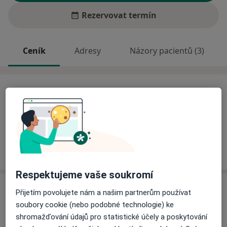
Rezervovat termín
Ceník
Adresy
Názory pacientů (3)
Ceník
Informace o službách a cenách nejsou k dispozici
Tento specialista ještě nepřidával žádné informace o
svých službách.
Respektujeme vaše soukromí
Adresy (2)
Přijetím povolujete nám a našim partnerům používat
soubory cookie (nebo podobné technologie) ke
Adresa 1
Adresa 2
shromažďování údajů pro statistické účely a poskytování