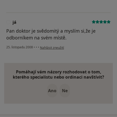
já
J
Pan doktor je svědomitý a myslím si,že je
odborníkem na svém místě.
podle názoru uživatele já
25. listopadu 2008
•
•
•
Nahlásit zneužití
Pomáhají vám názory rozhodovat o tom,
kterého specialistu nebo ordinaci navštívit?
Ano
Ne