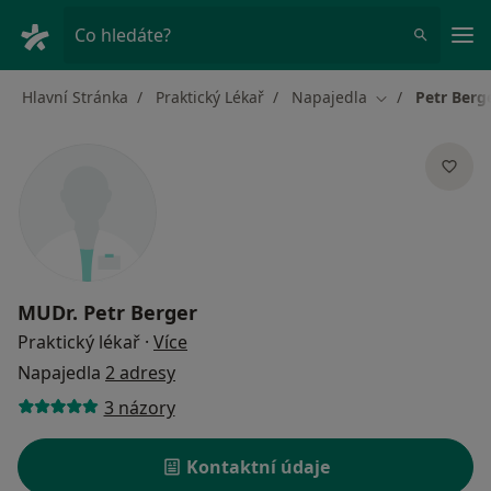
Hla
Co hledáte?
Hlavní Stránka
Praktický Lékař
Napajedla
Petr Berg
Změna města
MUDr.
Petr Berger
o specializacích
Praktický lékař
·
Více
Napajedla
2 adresy
3 názory
Kontaktní údaje