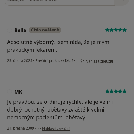
Bella
Číslo ověřené
B
Absolutně výborný, jsem ráda, že je mým
praktickým lékařem.
podle názoru uživatele Bella
23. února 2025
•
Privátní praktický lékař
•
Jiný
•
Nahlásit zneužití
MK
M
Je pravdou, že ordinuje rychle, ale je velmi
dobrý, ochotný, obětavý zvláště k velmi
nemocným pacientům, obětavý
podle názoru uživatele MK
21. března 2009
•
•
•
Nahlásit zneužití