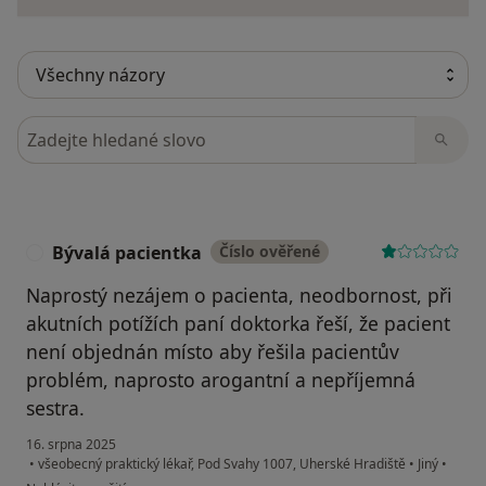
Hledejte v názorech
Bývalá pacientka
Číslo ověřené
B
Naprostý nezájem o pacienta, neodbornost, při
akutních potížích paní doktorka řeší, že pacient
není objednán místo aby řešila pacientův
problém, naprosto arogantní a nepříjemná
sestra.
16. srpna 2025
•
všeobecný praktický lékař, Pod Svahy 1007, Uherské Hradiště
•
Jiný
•
podle názoru uživatele Bývalá pacientka