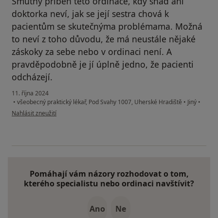
Smutný příběh této ordinace, kdy snad ani
doktorka neví, jak se její sestra chová k
pacientům se skutečnýma problémama. Možná
to neví z toho důvodu, že má neustále nějaké
záskoky za sebe nebo v ordinaci není. A
pravděpodobně je jí úplně jedno, že pacienti
odcházejí.
11. října 2024
•
všeobecný praktický lékař, Pod Svahy 1007, Uherské Hradiště
•
Jiný
•
podle názoru uživatele Pacient
Nahlásit zneužití
Pomáhají vám názory rozhodovat o tom,
kterého specialistu nebo ordinaci navštívit?
Ano
Ne