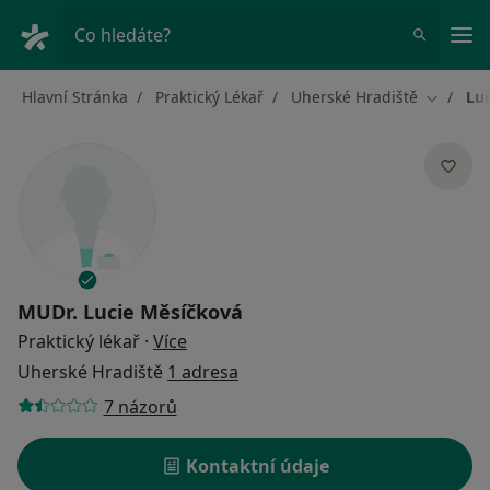
Hla
Co hledáte?
Hlavní Stránka
Praktický Lékař
Uherské Hradiště
Lu
Změna m
MUDr.
Lucie Měsíčková
o specializacích
Praktický lékař
·
Více
Uherské Hradiště
1 adresa
7 názorů
Kontaktní údaje