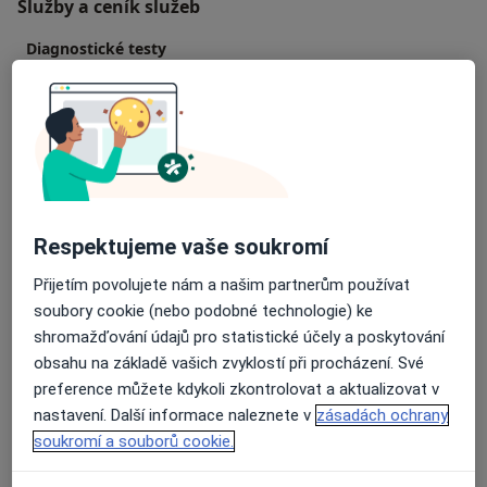
Služby a ceník služeb
Diagnostické testy
Detaily
Fyzikální vyšetření
Detaily
Preventivní lékařské prohlídky
Detaily
Respektujeme vaše soukromí
Přijetím povolujete nám a našim partnerům používat
Test hladiny glukózy v krvi
soubory cookie (nebo podobné technologie) ke
Detaily
shromažďování údajů pro statistické účely a poskytování
obsahu na základě vašich zvyklostí při procházení. Své
Vyšetření krve
preference můžete kdykoli zkontrolovat a aktualizovat v
Detaily
nastavení. Další informace naleznete v
zásadách ochrany
soukromí a souborů cookie.