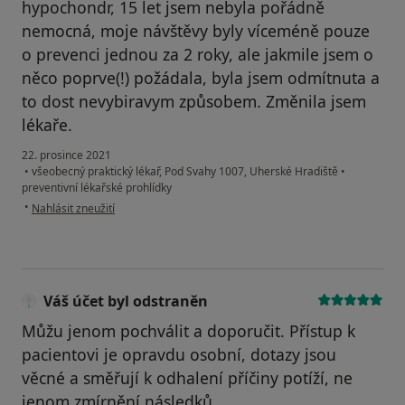
hypochondr, 15 let jsem nebyla pořádně
nemocná, moje návštěvy byly víceméně pouze
o prevenci jednou za 2 roky, ale jakmile jsem o
něco poprve(!) požádala, byla jsem odmítnuta a
to dost nevybiravym způsobem. Změnila jsem
lékaře.
22. prosince 2021
•
všeobecný praktický lékař, Pod Svahy 1007, Uherské Hradiště
•
preventivní lékařské prohlídky
podle názoru uživatele R.B.
•
Nahlásit zneužití
Váš účet byl odstraněn
Můžu jenom pochválit a doporučit. Přístup k
pacientovi je opravdu osobní, dotazy jsou
věcné a směřují k odhalení příčiny potíží, ne
jenom zmírnění následků.