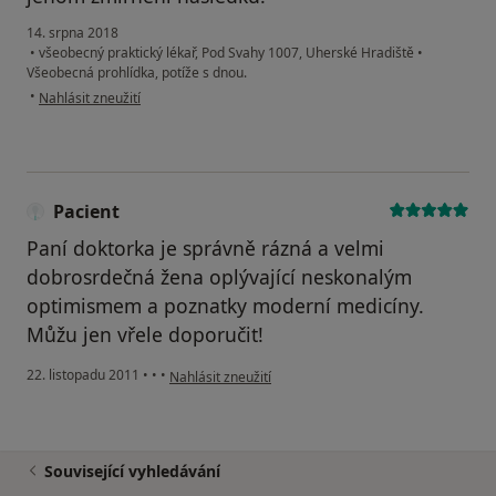
14. srpna 2018
•
všeobecný praktický lékař, Pod Svahy 1007, Uherské Hradiště
•
Všeobecná prohlídka, potíže s dnou.
podle názoru uživatele Váš účet byl odstraněn
•
Nahlásit zneužití
Pacient
Paní doktorka je správně rázná a velmi
dobrosrdečná žena oplývající neskonalým
optimismem a poznatky moderní medicíny.
Můžu jen vřele doporučit!
podle názoru uživatele Pacient
22. listopadu 2011
•
•
•
Nahlásit zneužití
Související vyhledávání