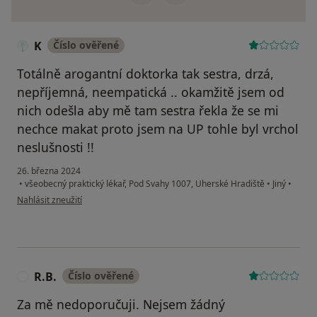
K
Číslo ověřené
Totálně arogantní doktorka tak sestra, drzá,
nepříjemná, neempatická .. okamžitě jsem od
nich odešla aby mě tam sestra řekla že se mi
nechce makat proto jsem na UP tohle byl vrchol
neslušnosti !!
26. března 2024
•
všeobecný praktický lékař, Pod Svahy 1007, Uherské Hradiště
•
Jiný
•
podle názoru uživatele K
Nahlásit zneužití
R.B.
Číslo ověřené
R
Za mě nedoporučuji. Nejsem žádný