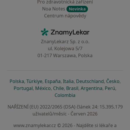
Pro zdravotnická zařízení
Noa Notes
Novinka
Centrum nápovědy
Kontakt
ZnamyLekar - Hlavní stránka
ZnanyLekarz Sp. z o.o.
ul. Kolejowa 5/7
01-217 Warszawa, Polska
se otevře v nové záložce
se otevře v nové záložce
se otevře v nové záložce
se otevře v nové záložce
se otevře v 
se o
Polska
,
Türkiye
,
España
,
Italia
,
Deutschland
,
Česko
,
se otevře v nové záložce
se otevře v nové záložce
se otevře v nové záložce
se otevře v nové záložc
se otevře v 
se ote
Portugal
,
México
,
Chile
,
Brasil
,
Argentina
,
Perú
,
se otevře v nové záložce
Colombia
NAŘÍZENÍ (EU) 2022/2065 (DSA) článek 24: 15.395.179
uživatelů/měsíc - Červen 2026
www.znamylekar.cz © 2026 - Najděte si lékaře a