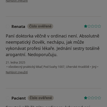
Nahlásit zneužití
Renata
Číslo ověřené
R
Paní doktorka věčně v ordinaci není. Absolutně
neempatický člověk, nechápu, jak může
vykonávat profesi lékaře. Jednání sestry totálně
arogantní. Nedoporučuju.
21. ledna 2025
•
všeobecný praktický lékař, Pod Svahy 1007, Uherské Hradiště
•
Jiný
•
podle názoru uživatele Renata
Nahlásit zneužití
Pacient
Číslo ověřené
P