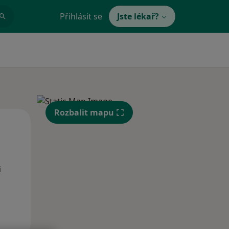
Přihlásit se
Jste lékař?
Rozbalit mapu
Po
Út
St
10 Srpen
11 Srpen
12 Srpen
i