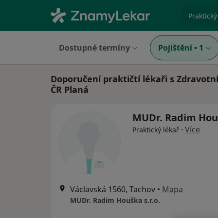
specializ
Dostupné termíny
Pojištění
•
1
Doporučení praktičtí lékaři s Zdravotn
ČR Planá
MUDr. Radim Ho
·
Více
Praktický lékař
Václavská 1560, Tachov
•
Mapa
MUDr. Radim Houška s.r.o.