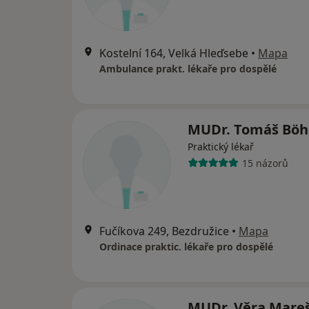
Kostelní 164, Velká Hleďsebe
•
Mapa
Ambulance prakt. lékaře pro dospělé
MUDr. Tomáš Bö
Praktický lékař
15 názorů
Fučíkova 249, Bezdružice
•
Mapa
Ordinace praktic. lékaře pro dospělé
MUDr. Věra Mare