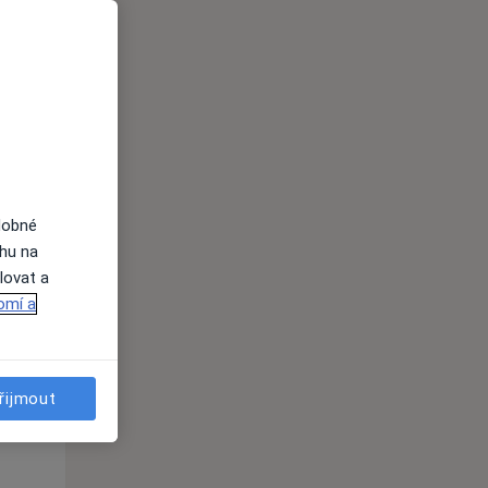
Po
Út
St
10 Srpen
11 Srpen
12 Srpen
i
dobné
ahu na
lovat a
omí a
Po
Út
St
10 Srpen
11 Srpen
12 Srpen
řijmout
i