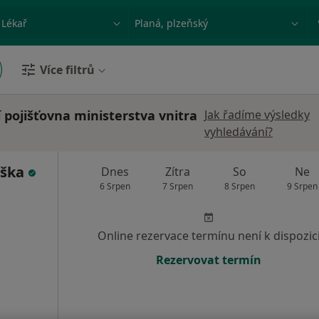
ace, nemoc nebo příjmení
Město nebo region
Více filtrů
í pojišťovna ministerstva vnitra
Jak řadíme výsledky
vyhledávání?
uška
Dnes
Zítra
So
Ne
6 Srpen
7 Srpen
8 Srpen
9 Srpen
Online rezervace termínu není k dispozic
Rezervovat termín