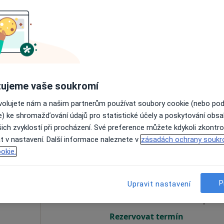
Dnes
Zítra
So
Ne
6 Srpen
7 Srpen
8 Srpen
9 Srpen
Online rezervace termínu není k dispozic
ujeme vaše soukromí
Rezervovat termín
ovolujete nám a našim partnerům používat soubory cookie (nebo po
e) ke shromažďování údajů pro statistické účely a poskytování obs
ich zvyklostí při procházení. Své preference můžete kdykoli zkontro
t v nastavení. Další informace naleznete v
zásadách ochrany soukr
okie.
ek
Dnes
Zítra
So
Ne
6 Srpen
7 Srpen
8 Srpen
9 Srpen
·
apeut
P
Upravit nastavení
Online rezervace termínu není k dispozic
Rezervovat termín